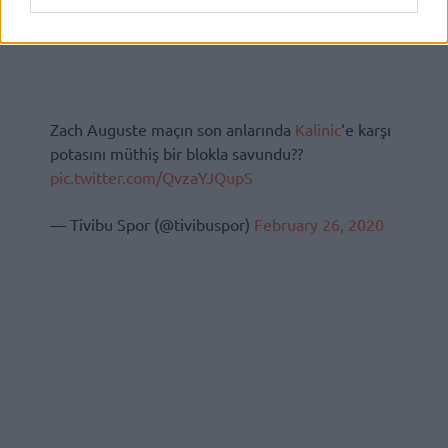
Zach Auguste maçın son anlarında
Kalinic
‘e karşı
potasını müthiş bir blokla savundu??
pic.twitter.com/QvzaYJQupS
— Tivibu Spor (@tivibuspor)
February 26, 2020