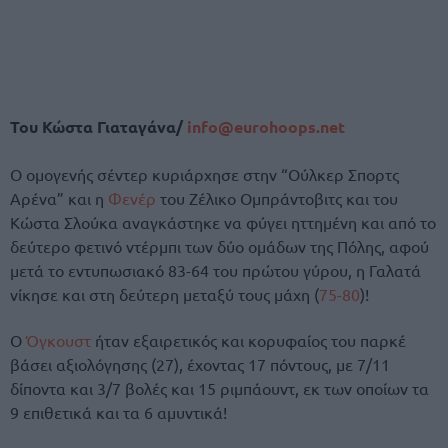
Του Κώστα Γιαταγάνα/
info@eurohoops.net
Ο ομογενής σέντερ κυριάρχησε στην “Ούλκερ Σπορτς
Αρένα” και η
Φενέρ
του Ζέλικο Ομπράντοβιτς και του
Κώστα Σλούκα αναγκάστηκε να φύγει ηττημένη και από το
δεύτερο φετινό ντέρμπι των δύο ομάδων της Πόλης, αφού
μετά το εντυπωσιακό 83-64 του πρώτου γύρου, η Γαλατά
νίκησε και στη δεύτερη μεταξύ τους μάχη (
75-80
)!
Ο
Όγκουστ
ήταν εξαιρετικός και κορυφαίος του παρκέ
βάσει αξιολόγησης (27), έχοντας 17 πόντους, με 7/11
δίποντα και 3/7 βολές και 15 ριμπάουντ, εκ των οποίων τα
9 επιθετικά και τα 6 αμυντικά!