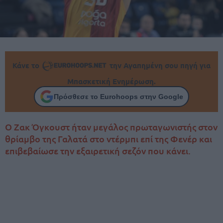
Κάνε το
την Αγαπημένη σου πηγή για
Μπασκετική Ενημέρωση.
Πρόσθεσε το Eurohoops στην Google
Ο Ζακ Όγκουστ ήταν μεγάλος πρωταγωνιστής στον
θρίαμβο της Γαλατά στο ντέρμπι επί της Φενέρ και
επιβεβαίωσε την εξαιρετική σεζόν που κάνει.