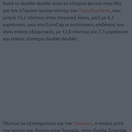
Αυτό το double-double ήταν το τέταρτο φετινό στην BSL
για τον 27χρονο πρώην σέντερ του
Παναθηναϊκού
, που
μετρά 12,2 πόντους στην τουρκική λίγκα, μαζί με 6,3
ριμπάουντ, ενώ στο EuroCup οι αντίστοιχες επιδόσεις του
είναι επίσης εξαιρετικές, με 12,8 πόντους και 7,1 ριμπάουντ
και επίσης τέσσερα double-double!
Πάντως το αξιοσημείωτο για τον
Όγκουστ
, ο οποίος μετά
την πρώτη του θητεία στην Τουρκία, στην Ουσάκ Σπορτίφ,