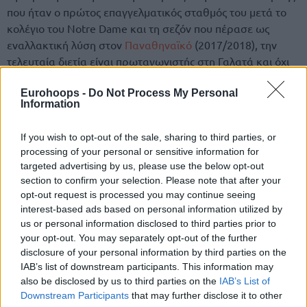
που ήταν ο πρώτος επαγγελματικός σταθμός του μετά το
κολέγιο του Notre Dame και τη σεζόν που πέρασε ως
εναλλακτική λύση στον
Παναθηναϊκό
(2017/2018), την
τελευταία διετία είναι πρωταγωνιστής στη Γαλατά και όχι
μόνο στην επίθεση.
Eurohoops -
Do Not Process My Personal
Information
Στο ντέρμπι με τη
Φενέρ
πρόσφερε μερικές εντυπωσιακές
φάσεις με καρφώματα, όμως είχε και εξαιρετικές άμυνες,
If you wish to opt-out of the sale, sharing to third parties, or
όντας εκ των βασικών λόγων που η ομάδα του κράτησε το
processing of your personal or sensitive information for
μηδέν στην άμυνα στα τελευταία 4:43’’, ώστε από το εις
targeted advertising by us, please use the below opt-out
βάρος της 75-67 να φτάσουμε στο τελικό 75-80, με
section to confirm your selection. Please note that after your
αποκορύφωμα την καθοριστική τάπα στο Νίκολα Κάλινιτς,
opt-out request is processed you may continue seeing
με το σκορ στο 75-76!
interest-based ads based on personal information utilized by
us or personal information disclosed to third parties prior to
your opt-out. You may separately opt-out of the further
disclosure of your personal information by third parties on the
IAB’s list of downstream participants. This information may
also be disclosed by us to third parties on the
IAB’s List of
Downstream Participants
that may further disclose it to other