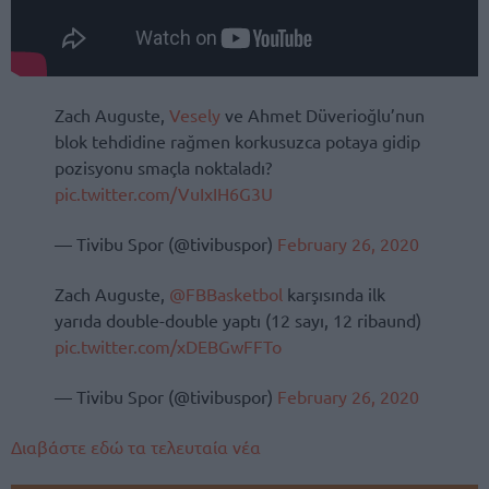
Zach Auguste,
Vesely
ve Ahmet Düverioğlu’nun
blok tehdidine rağmen korkusuzca potaya gidip
pozisyonu smaçla noktaladı?
pic.twitter.com/VuIxIH6G3U
— Tivibu Spor (@tivibuspor)
February 26, 2020
Zach Auguste,
@FBBasketbol
karşısında ilk
yarıda double-double yaptı (12 sayı, 12 ribaund)
pic.twitter.com/xDEBGwFFTo
— Tivibu Spor (@tivibuspor)
February 26, 2020
Διαβάστε εδώ τα τελευταία νέα