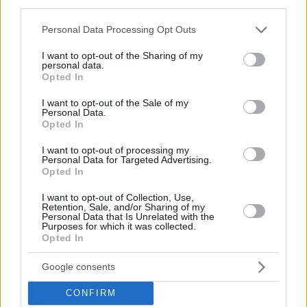
third parties.
Please note that this website/app uses one or more Google
Personal Data Processing Opt Outs
services and may gather and store information including but
not limited to your visit or usage behaviour. You may click to
I want to opt-out of the Sharing of my
personal data.
grant or deny consent to Google and its third-party tags to
Opted In
use your data for below specified purposes in below Google
consent section.
I want to opt-out of the Sale of my
Personal Data.
Opted In
I want to opt-out of processing my
Personal Data for Targeted Advertising.
Opted In
I want to opt-out of Collection, Use,
Retention, Sale, and/or Sharing of my
Personal Data that Is Unrelated with the
Purposes for which it was collected.
Opted In
Google consents
CONFIRM