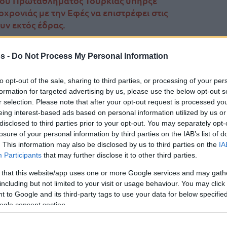
 του Πρωταθλήματος Τουρκίας υπήρξε
ρονιάς με την Εφές να επιστρέφει στις
ουν εκτός έδρας.
Της Eurohoops Team/
s -
Do Not Process My Personal Information
info@eurohoops.net
to opt-out of the sale, sharing to third parties, or processing of your per
Με νίκη αποχαιρέτισε το 2022 η
Εφές
,
formation for targeted advertising by us, please use the below opt-out s
καθώς αν και δυσκολεύτηκε από την
r selection. Please note that after your opt-out request is processed y
eing interest-based ads based on personal information utilized by us or
Γκαζιάντεπ του Κόνερ Φράνκαμπ,
disclosed to third parties prior to your opt-out. You may separately opt-
τελικά κατάφερε να επιβληθεί στο
losure of your personal information by third parties on the IAB’s list of
τέλος εντός έδρας με 77-73 και
. This information may also be disclosed by us to third parties on the
IA
Participants
that may further disclose it to other third parties.
βελτίωσε το ρεκόρ της στο
Πρωτάθλημα στο 9-4.
 that this website/app uses one or more Google services and may gath
including but not limited to your visit or usage behaviour. You may click 
 to Google and its third-party tags to use your data for below specifi
ργκίν Αταμάν
ήταν ο Μίτσιτς με 20 πόντους
ogle consent section.
 ενώ ο άλλοτε παίκτης του Ρεθύμνου είχε 29