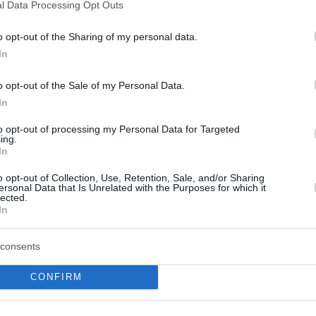
l Data Processing Opt Outs
το πρώτο ματς του 2023 στην Ευρωλίγκα στην
o opt-out of the Sharing of my personal data.
1, 19:30), στο πλαίσιο της τελευταίας
In
o opt-out of the Sale of my Personal Data.
In
55, 77-73.
to opt-out of processing my Personal Data for Targeted
ing.
12) η Γαλατασαράι του Ανδρέα Πιστιόλη
In
ς με 76-73 από την Κόνιασπορ και “έπεσε”
o opt-out of Collection, Use, Retention, Sale, and/or Sharing
 με ρεκόρ 7-6, κλείνοντας με αρνητικό
ersonal Data that Is Unrelated with the Purposes for which it
lected.
In
 για την ομάδα του Έλληνα προπονητή ήταν
consents
ια τους γηπεδούχους ξεχώρισε ο Μόργκαν με
CONFIRM
53, 76-73