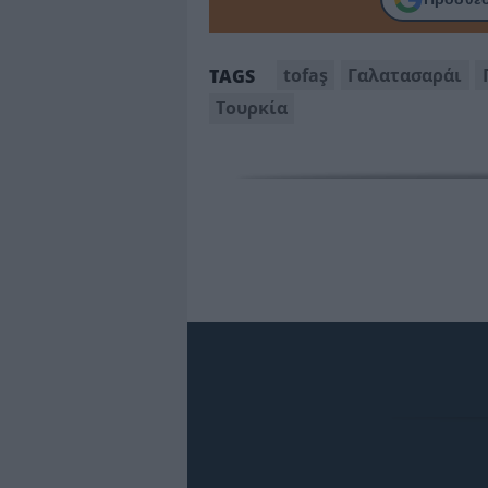
tofaş
Γαλατασαράι
TAGS
Τουρκία