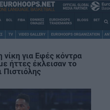
ΕΘΝΙΚΕΣ
EUROHOOPS
A
BCL
FIBA
BLOGS
BET
ΟΜΑΔΕΣ
TRADEMARKS
ΕΣ
TV
VIDEO GALLERY
EUROHOOPS ORGANIZATION
AN
 νίκη για Εφές κόντρα
με ήττες έκλεισαν το
ι Πιστιόλης