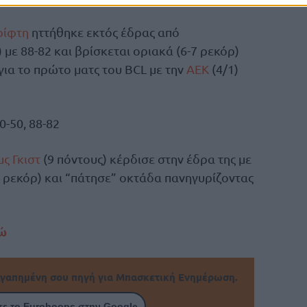
ρίφτη
ηττήθηκε εκτός έδρας από
με 88-82 και βρίσκεται οριακά (6-7 ρεκόρ)
για το πρώτο ματς του BCL με την
ΑΕΚ
(4/1)
0-50, 88-82
μς Γκιστ
(9 πόντους) κέρδισε στην έδρα της με
-4 ρεκόρ) και “πάτησε” οκτάδα πανηγυρίζοντας
δώ
γαπημένη σου πηγή για Μπασκετική Ενημέρωση.
ε το Eurohoops στην Google