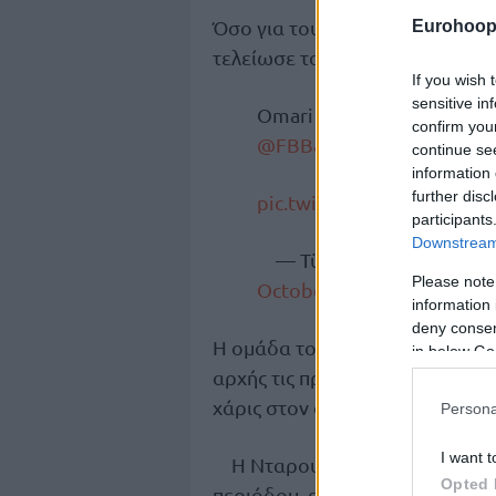
Όσο για τους ηττημένους, σε 
Eurohoop
τελείωσε το ματς με 34 πόντους
If you wish 
sensitive in
Omari Moore, mesafe tanı
confirm you
@FBBasketbol
#Avrupanın
continue se
information 
further disc
pic.twitter.com/yWFVTGY
participants
Downstream 
— Türkiye Sigorta Baske
Please note
October 27, 2024
information 
deny consent
Η ομάδα του Σαρούνας Γιασικεβ
in below Go
αρχής τις προθέσεις της, ωστ
χάρις στον συγκλονιστικό Μου
Persona
I want t
Η Νταρουσάφακα είχε από κ
Opted 
περιόδου, εκεί που μ’ ένα ξέσ