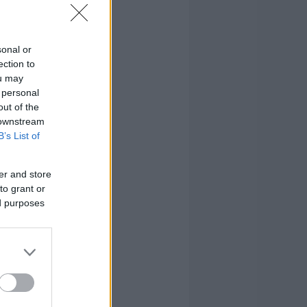
sonal or
ection to
ou may
 personal
out of the
 downstream
B’s List of
er and store
to grant or
ed purposes