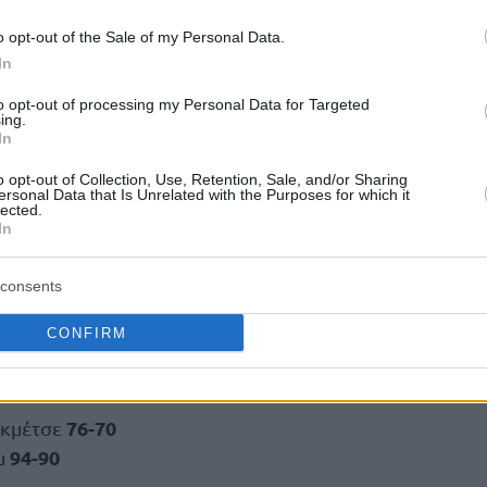
τους, για να έρθει στο φινάλε και η νίκη.
o opt-out of the Sale of my Personal Data.
In
acı vurdu 🚀😤
to opt-out of processing my Personal Data for Targeted
Rdg
ing.
In
EurohoopsTR)
October 27, 2024
o opt-out of Collection, Use, Retention, Sale, and/or Sharing
ersonal Data that Is Unrelated with the Purposes for which it
lected.
76, 87-97
In
consents
CONFIRM
76-70
εκμέτσε
94-90
μ