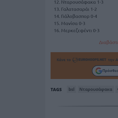
Νταρουσάφακα 1-3
Γαλατασαράι 1-2
Γιάλοβασπορ 0-4
Μανίσα 0-3
Μερκεζεφέντι 0-3
Διαβάστε
Κάνε το
την Α
Πρόσθεσ
bsl
Νταρουσάφακα
TAGS