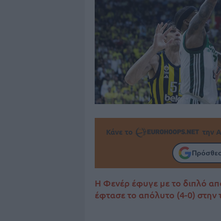
Κάνε το
την Α
Πρόσθεσ
Η Φενέρ έφυγε με το διπλό απ
έφτασε το απόλυτο (4-0) στην 