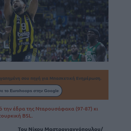
γαπημένη σου πηγή για Μπασκετική Ενημέρωση.
ε το Eurohoops στην Google
ό την έδρα της Νταρουσάφακα (97-87) κι
τουρκική BSL.
Του Νίκου Μαστρογιαννόπουλου/