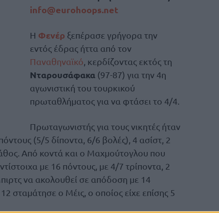
info@eurohoops.net
Φενέρ
Η
ξεπέρασε γρήγορα την
εντός έδρας ήττα από τον
Παναθηναϊκό
, κερδίζοντας εκτός τη
Νταρουσάφακα
(97-87) για την 4η
αγωνιστική του τουρκικού
πρωταθλήματος για να φτάσει το 4/4.
Πρωταγωνιστής για τους νικητές ήταν
ντους (5/5 δίποντα, 6/6 βολές), 4 ασίστ, 2
λάθος. Από κοντά και ο Μαχμούτογλου που
τίστοιχα με 16 πόντους, με 4/7 τρίποντα, 2
 Μπιρτς να ακολουθεί σε απόδοση με 14
 12 σταμάτησε ο Μέις, ο οποίος είχε επίσης 5