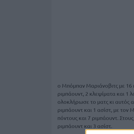
ο Μπόμπαν Μαριάνοβιτς με 16 πό
ριμπάουντ, 2 κλεψίματα και 1 
ολοκλήρωσε το ματς κι αυτός αν
ριμπάουντ και 1 ασίστ, με τον
πόντους και 7 ριμπάουντ. Στους
ριμπάουντ και 3 ασίστ.