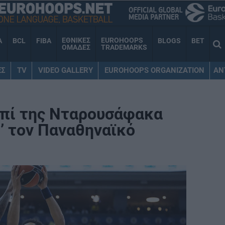
ΕΘΝΙΚΕΣ
EUROHOOPS
A
BCL
FIBA
BLOGS
BET
ΟΜΑΔΕΣ
TRADEMARKS
ΕΣ
TV
VIDEO GALLERY
EUROHOOPS ORGANIZATION
AN
επί της Νταρουσάφακα
’ τον Παναθηναϊκό