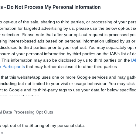
τρομερή μέρα ήταν ο Ομαρί Καμάου Μουρ, που
s -
Do Not Process My Personal Information
, 4 ασίστ, 2 ριμπάουντ και 4 κλεψίματα.
to opt-out of the sale, sharing to third parties, or processing of your per
formation for targeted advertising by us, please use the below opt-out s
mıyor! 🎯
@dackabasket
🆚
r selection. Please note that after your opt-out request is processed y
EnSüperi
eing interest-based ads based on personal information utilized by us or
disclosed to third parties prior to your opt-out. You may separately opt-
losure of your personal information by third parties on the IAB’s list of
aig
. This information may also be disclosed by us to third parties on the
IA
Participants
that may further disclose it to other third parties.
tbol Süper Ligi (@basketsuperligi)
 that this website/app uses one or more Google services and may gath
including but not limited to your visit or usage behaviour. You may click 
 to Google and its third-party tags to use your data for below specifi
ίτσιους μπήκε καλά στο ματς, δείχνοντας εξ
ogle consent section.
όσο οι γηπεδούχοι κατάφεραν να διατηρηθούν
ρ.
l Data Processing Opt Outs
o opt-out of the Sharing of my personal data.
οντά τη
Φενέρ
μέχρι το ξεκίνημα της τέταρτης
In
πασμα των φιλοξενούμενων έστειλαν τη