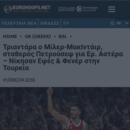
ΤΕΛΕΥΤΑΙΑ ΝΕΑ
ΟΜΑΔΕΣ
TV
GR
HOME
•
GR (GREEK)
•
BSL
•
Τριαντάρα ο Μίλερ-ΜακΙντάιρ,
σταθερός Πετρούσεφ για Ερ. Αστέρα
– Νίκησαν Εφές & Φενέρ στην
Τουρκία
01/DEC/24 22:35