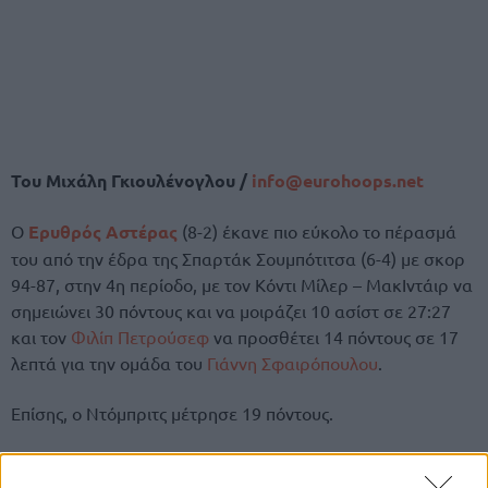
Του Μιχάλη Γκιουλένογλου /
info@eurohoops.net
Ο
Ερυθρός Αστέρας
(8-2) έκανε πιο εύκολο το πέρασμά
του από την έδρα της Σπαρτάκ Σουμπότιτσα (6-4) με σκορ
94-87, στην 4η περίοδο, με τον Κόντι Μίλερ – ΜακΙντάιρ να
σημειώνει 30 πόντους και να μοιράζει 10 ασίστ σε 27:27
και τον
Φιλίπ Πετρούσεφ
να προσθέτει 14 πόντους σε 17
λεπτά για την ομάδα του
Γιάννη Σφαιρόπουλου
.
Επίσης, ο Ντόμπριτς μέτρησε 19 πόντους.
Τα δεκάλεπτα
: 28-18, 46-43, 72-75, 87-94.