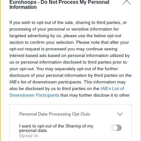
Eurohoops -
Do Not Process My Personal
Η Φενέρ εύκολα, η Εφές δύσκολα
Information
Η
Αναντολού Εφές
και η
Φενέρμπαχτσε
συνεχίζουν χέρι –
If you wish to opt-out of the sale, sharing to third parties, or
χέρι στην Τουρκία (αμφότερες με ρεκόρ 7-1, βρίσκονται
processing of your personal or sensitive information for
targeted advertising by us, please use the below opt-out
στη 2η και 3η θέση, αντίστοιχα) και επιμένουν στο κυνήγι
section to confirm your selection. Please note that after your
της αήττητης Τόφας (8-0).
opt-out request is processed you may continue seeing
interest-based ads based on personal information utilized by
Η
Εφές
επικράτησε της Τουρκ Τέλεκομ με σκορ 86-81 (Τα
us or personal information disclosed to third parties prior to
δεκάλεπτα: 12-18, 41-41, 60-59, 86-81), με πρώτο σκόρερ
your opt-out. You may separately opt-out of the further
τον Οτούρου (21π.) και τους Ανσέλ (14π.) και Τόμπσον
disclosure of your personal information by third parties on the
(12π.) να ακολουθούν.
IAB’s list of downstream participants. This information may
also be disclosed by us to third parties on the
IAB’s List of
Downstream Participants
that may further disclose it to other
third parties.
Please note that this website/app uses one or more Google
Personal Data Processing Opt Outs
services and may gather and store information including but
not limited to your visit or usage behaviour. You may click to
I want to opt-out of the Sharing of my
personal data.
grant or deny consent to Google and its third-party tags to
Opted In
use your data for below specified purposes in below Google