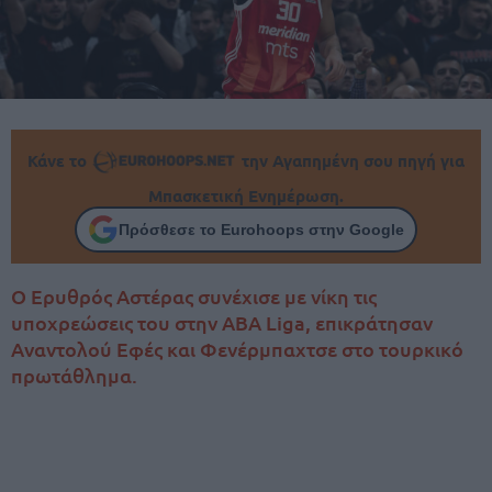
Κάνε το
την Αγαπημένη σου πηγή για
Μπασκετική Ενημέρωση.
Πρόσθεσε το Eurohoops στην Google
Ο Ερυθρός Αστέρας συνέχισε με νίκη τις
υποχρεώσεις του στην ABA Liga, επικράτησαν
Αναντολού Εφές και Φενέρμπαχτσε στο τουρκικό
πρωτάθλημα.