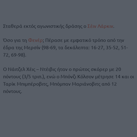
Σταθερά εκτός αγωνιστικής δράσης ο
Σέιν Λάρκιν
.
Όσο για τη
Φενέρ
; Πέρασε με εμφατικό τρόπο από την
έδρα της Μερσίν (98-69, τα δεκάλεπτα: 16-27, 35-52, 51-
72, 69-98).
Ο Νάιτζελ Χέις – Ντέιβις ήταν ο πρώτος σκόρερ με 20
πόντους (3/5 τριπ.), ενώ ο Μπόνζι Κόλσον μέτρησε 14 και οι
Ταρίκ Μπιμπέροβιτς, Μπόμπαν Μαριάνοβιτς από 12
πόντους.