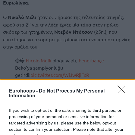
Ευρωλίγκα.
Ο
Νικολό Μέλι
ήταν ο… ήρωας της τελευταίας στιγμής,
αφού στα 2’’ για την λήξη έριξε μία τάπα στον πρώτο
σκόρερ τω ηττημένων,
Ντεβόν Ντότσον
(25π.), που
επιχείρησε να σκοράρει με τρίποντο και να χαρίσει τη νίκη
στην ομάδα του.
🟡🔵
Nicolo Melli
bloğu yaptı,
Fenerbahçe
Beko’ya şampiyonluğu
getirdi!
pic.twitter.com/WiJwRjiFsR
— Eurohoops Türkiye (@EurohoopsTR)
Eurohoops -
Do Not Process My Personal
September 24, 2025
Information
If you wish to opt-out of the sale, sharing to third parties, or
processing of your personal or sensitive information for
targeted advertising by us, please use the below opt-out
section to confirm your selection. Please note that after your