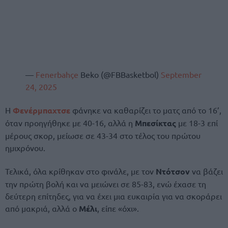
—
Fenerbahçe
Beko (@FBBasketbol)
September
24, 2025
Η
Φενέρμπαχτσε
φάνηκε να καθαρίζει το ματς από το 16’,
όταν προηγήθηκε με 40-16, αλλά η
Μπεσίκτας
με 18-3 επί
μέρους σκορ, μείωσε σε 43-34 στο τέλος του πρώτου
ημιχρόνου.
Τελικά, όλα κρίθηκαν στο φινάλε, με τον
Ντότσον
να βάζει
την πρώτη βολή και να μειώνει σε 85-83, ενώ έχασε τη
δεύτερη επίτηδες, για να έχει μια ευκαιρία για να σκοράρει
από μακριά, αλλά ο
Μέλι
, είπε «όχι».