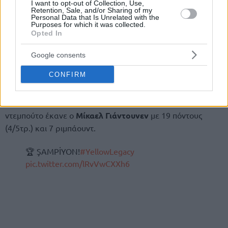
I want to opt-out of Collection, Use,
Retention, Sale, and/or Sharing of my
Personal Data that Is Unrelated with the
Purposes for which it was collected.
Opted In
Google consents
CONFIRM
Ο
Ντέβον Χολ
ήταν ο πρώτος σκόρερ των νικητών με 23
πόντους (4/6τρ.) και τον ακολούθησε ο
Ουέιντ
Μπόλντγουϊν
με άλλους 20, ενώ εξαιρετικό επίσημο
ντεμπούτο έκανε ο
Μίκαελ Γιάντουνεν
με 19 πόντους
(4/5τρ.) και 7 ριμπάουντ.
🏆 ŞAMPİYON!
#YellowLegacy
pic.twitter.com/lRvVwCXXh6