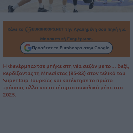
Κάνε το
την Αγαπημένη σου πηγή για
Μπασκετική Ενημέρωση.
Πρόσθεσε το Eurohoops στην Google
Η Φενέρμπαχτσε μπήκε στη νέα σεζόν με το… δεξί,
κερδίζοντας τη Μπεσίκτας (85-83) στον τελικό του
Super Cup Τουρκίας και κατέκτησε το πρώτο
τρόπαιο, αλλά και το τέταρτο συνολικά μέσα στο
2025.