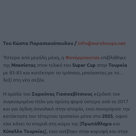
Του Κώστα Παρασκευόπουλου /
info@
eurohoops.
net
Ύστερα από μεγάλη μάχη, η
Φενέρμπαχτσε
επιβλήθηκε
της
Μπεσίκτας
στον τελικό του
Super Cup
στην
Τουρκία
με 85-83 και κατέκτησε το τρόπαιο, μπαίνοντας με το…
δεξί στη νέα σεζόν.
Η ομάδα του
Σαρούνας Γιασικεβίτσιους
κέρδισε τον
συγκεκριμένο τίτλο για πρώτη φορά ύστερα από το 2017
και για όγδοη συνολικά στην ιστορία, ενώ πανηγύρισε την
κατάκτηση του τέταρτου τροπαίου μέσα στο
2025
, αφού
είχε κάνει το νταμπλ στη χώρα της (
Πρωτάθλημα
και
Κύπελλο Τουρκίας
), ενώ ανέβηκε στην κορυφή και στην