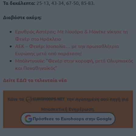
Τα δεκάλεπτα:
25-13, 43-34, 67-50, 85-83.
Διαβάστε ακόμη:
Ερυθρός Αστέρας: Με Νουόρα & Μονέκε νίκησε τη
Φενέρ στο Ηράκλειο
ΑΕΚ – Φενέρ: Ισοπαλία… με την πρωταθλήτρια
Ευρώπης μετά από παράταση!
Μπόλντγουϊν: “Φενέρ στην κορυφή, μετά Ολυμπιακός
και Παναθηναϊκός”
Δείτε ΕΔΩ τα τελευταία νέα
Κάνε το
την Αγαπημένη σου πηγή για
Μπασκετική Ενημέρωση.
Πρόσθεσε το Eurohoops στην Google