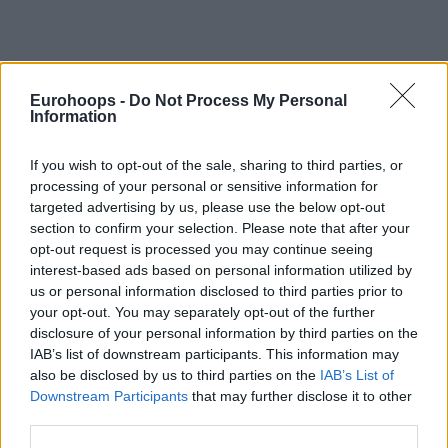
Eurohoops -
Do Not Process My Personal
Information
Του Γιάννη Ράμμα/
irammas@eurohoops.net
If you wish to opt-out of the sale, sharing to third parties, or
processing of your personal or sensitive information for
Ο
Ντέβον Χολ
είχε να παίξει
από τις 3/2 λόγω ρήξης στο
targeted advertising by us, please use the below opt-out
αριστερό γόνατο
κι επέστρεψε στη δράση με
10 πόντους
section to confirm your selection. Please note that after your
με 1/1 δίποντα, 2/4 τρίποντα και 2/2 ελεύθερες βολές, 2
opt-out request is processed you may continue seeing
ριμπάουντ και 1 λάθος σε 13:28
, δεν το συνδύασε, όμως,
interest-based ads based on personal information utilized by
με νίκη. Η Εροκσπόρ
(14-9)
φρόντισε γι’ αυτό με το “διπλό”
us or personal information disclosed to third parties prior to
(88-94)
στο Ulker Sperts and Event Hall, όπου η
your opt-out. You may separately opt-out of the further
disclosure of your personal information by third parties on the
Φενέρμπαχτσε
ήταν απόλυτη στα προηγούμενα 11
IAB’s list of downstream participants. This information may
παιχνίδια.
also be disclosed by us to third parties on the
IAB’s List of
Downstream Participants
that may further disclose it to other
Η
Φενέρμπαχτσε
μετρούσε και σερί δέκα νικών στη BSL,
third parties.
όπου, πάντως, συνεχίζει μόνη στην κορυφή
(20-3)
.