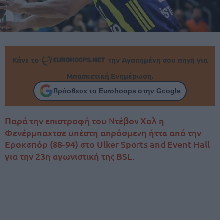
Κάνε το
την Αγαπημένη σου πηγή για
Μπασκετική Ενημέρωση.
Πρόσθεσε το Eurohoops στην Google
Παρά την επιστροφή του Ντέβον Χολ η
Φενέρμπαχτσε υπέστη απρόσμενη ήττα από την
Εροκσπόρ (88-94) στο Ulker Sports and Event Hall
για την 23η αγωνιστική της BSL.