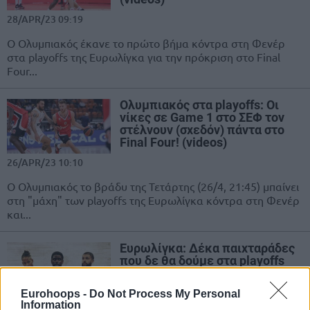
28/APR/23 09:19
Ο Ολυμπιακός έκανε το πρώτο βήμα κόντρα στη Φενέρ
στα playoffs της Ευρωλίγκα για την πρόκριση στο Final
Four...
Ολυμπιακός στα playoffs: Οι
νίκες σε Game 1 στο ΣΕΦ τον
στέλνουν (σχεδόν) πάντα στο
Final Four! (videos)
26/APR/23 10:10
Ο Ολυμπιακός το βράδυ της Τετάρτης (26/4, 21:45) μπαίνει
στη "μάχη" των playoffs της Ευρωλίγκα κόντρα στη Φενέρ
και...
Ευρωλίγκα: Δέκα παιχταράδες
που δε θα δούμε στα playoffs
17/APR/23 11:27
Eurohoops -
Do Not Process My Personal
Το Eurohoops παρουσιάζει δέκα
Information