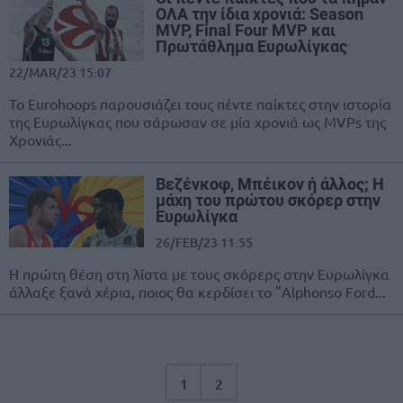
ΟΛΑ την ίδια χρονιά: Season
MVP, Final Four MVP και
Πρωτάθλημα Ευρωλίγκας
22/MAR/23 15:07
Το Eurohoops παρουσιάζει τους πέντε παίκτες στην ιστορία
της Ευρωλίγκας που σάρωσαν σε μία χρονιά ως MVPs της
Χρονιάς...
Βεζένκοφ, Μπέικον ή άλλος; Η
μάχη του πρώτου σκόρερ στην
Ευρωλίγκα
26/FEB/23 11:55
Η πρώτη θέση στη λίστα με τους σκόρερς στην Ευρωλίγκα
άλλαξε ξανά χέρια, ποιος θα κερδίσει το "Alphonso Ford...
1
2