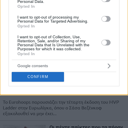
το καλοκαίρι του 2025 και βρίσκεται πολύ κοντά στο να...
Personal Data.
Opted In
Στο ρυθμό του Ολυμπιακού: Η
I want to opt-out of processing my
έκτη και τελευταία έκδοση των
Personal Data for Targeted Advertising.
Power Rankings στην
Opted In
Ευρωλίγκα από το Eurohoops
I want to opt-out of Collection, Use,
28/MAR/23 14:45
Retention, Sale, and/or Sharing of my
Personal Data that Is Unrelated with the
Το Eurohoops παρουσιάζει την έκτη και τελευταία έκδοση
Purposes for which it was collected.
των Power Rankings στην Ευρωλίγκα, με τον Ολυμπιακό
Opted In
σταθερά στην κορυφή.
Google consents
EuroLeague MVP Ladder:
CONFIRM
Πιάστε τον (Βεζένκοφ) που δε
μπορείτε
23/MAR/23 13:59
Το Eurohoops παρουσιάζει την τέταρτη έκδοση του MVP
Ladder στην Ευρωλίγκα, όπου ο Σάσα Βεζένκοφ
εξακολουθεί να μην έχει...
Οι πέντε παίκτες που τα πήραν