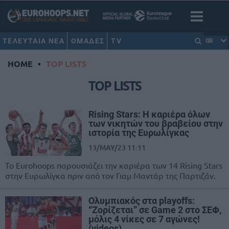
ΤΕΛΕΥΤΑΙΑ ΝΕΑ
ΟΜΑΔΕΣ
TV
GR
HOME
•
TOP LISTS
TOP LISTS
Rising Stars: Η καριέρα όλων
των νικητών του βραβείου στην
ιστορία της Ευρωλίγκας
13/MAY/23 11:11
Το Eurohoops παρουσιάζει την καριέρα των 14 Rising Stars
στην Ευρωλίγκα πριν από τον Γιαμ Μαντάρ της Παρτιζάν.
Ολυμπιακός στα playoffs:
“Ζορίζεται” σε Game 2 στο ΣΕΦ,
μόλις 4 νίκες σε 7 αγώνες!
(videos)