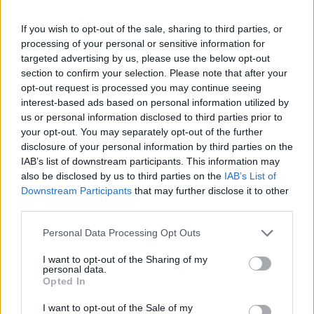
παίκτες στην Ευρωλίγκα που
ξεχώρισαν στην κανονική περίοδο
If you wish to opt-out of the sale, sharing to third parties, or
και μόνο στην κανονική περίοδο,
processing of your personal or sensitive information for
όπου η...
targeted advertising by us, please use the below opt-out
section to confirm your selection. Please note that after your
Εφές: Πέντε παιχνίδια της που
opt-out request is processed you may continue seeing
άλλαξαν το πώς βλέπουμε το
interest-based ads based on personal information utilized by
μπάσκετ στην Ευρώπη (videos)
us or personal information disclosed to third parties prior to
15/APR/23 12:02
your opt-out. You may separately opt-out of the further
disclosure of your personal information by third parties on the
Οι back to back Πρωταθλητές μπορεί να αποκλείστηκαν και
IAB’s list of downstream participants. This information may
τυπικά από τα playoffs, όμως η κληρονομιά που άφησαν
also be disclosed by us to third parties on the
IAB’s List of
στην...
Downstream Participants
that may further disclose it to other
third parties.
Σακίλ ΜακΚίσικ: Σαν το σπίτι
του το ΣΕΦ, οι μακροβιότεροι
Please note that this website/app uses one or more Google
Personal Data Processing Opt Outs
ξένοι στην ιστορία του
services and may gather and store information including but
Ολυμπιακού!
not limited to your visit or usage behaviour. You may click to
I want to opt-out of the Sharing of my
personal data.
grant or deny consent to Google and its third-party tags to
12/APR/23 00:00
Opted In
use your data for below specified purposes in below Google
Ο Σακίλ ΜακΚίσικ θα παραμείνει κάτοικος ΣΕΦ μέχρι και
consent section.
I want to opt-out of the Sale of my