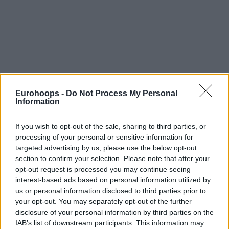
Eurohoops -
Do Not Process My Personal
Information
Tου Αχιλλέα Μαυροδόντη
/
info@eurohoops.net
If you wish to opt-out of the sale, sharing to third parties, or
processing of your personal or sensitive information for
Το περιβόητο “Μέχρι Τέλους” του
Ολυμπιακού
, σωστό ή
targeted advertising by us, please use the below opt-out
λάθος, έφερε την ομάδα στην Α2 το 2019, με τους
section to confirm your selection. Please note that after your
Πειραιώτες να μένουν σε αυτή μέχρι και το περασμένο
opt-out request is processed you may continue seeing
καλοκαίρι, όταν και κατέκτησαν την δεύτερη θέση στο
interest-based ads based on personal information utilized by
πρωτάθλημα, παίρνοντας μαζί και την άνοδο στην Basket
us or personal information disclosed to third parties prior to
League. Ας το πιάσουμε όμως καθαρά αγωνιστικά αυτό το
your opt-out. You may separately opt-out of the further
εγχείρημα…
disclosure of your personal information by third parties on the
IAB’s list of downstream participants. This information may