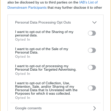
also be disclosed by us to third parties on the
IAB’s List of
Ο
Ολυμπιακός
Β’ και τις δύο χρονιές “ζωής” του, ήταν ένα
Downstream Participants
that may further disclose it to other
κράμα παικτών με εμπειρία στην Α2 και νεαρών,
third parties.
ελπιδοφόρων αθλητών, με πολλούς από αυτούς μάλιστα να
κάνουν το βήμα παραπάνω και μέσα από την Αναπτυξιακή
Please note that this website/app uses one or more Google
Personal Data Processing Opt Outs
ομάδα να ανεβαίνουν επίπεδο.
services and may gather and store information including but
not limited to your visit or usage behaviour. You may click to
I want to opt-out of the Sharing of my
personal data.
grant or deny consent to Google and its third-party tags to
Το Eurohoops συγκέντρωσε 7 περιπτώσεις παικτών που,
Opted In
use your data for below specified purposes in below Google
μέσα από την Αναπτυξιακή ομάδα, μπόρεσαν να κάνουν το
consent section.
I want to opt-out of the Sale of my
κάτι παραπάνω στην καριέρα τους και να βρουν
Personal Data.
συμβόλαια στην Basket League, στον Ολυμπιακό, ακόμα
Opted In
και να μετακομίσουν στο NBA (ναι καλά καταλάβατε, για
I want to opt-out of processing my
τον
Ποκουσέφσκι
λέμε), ενώ στη λίστα μας βρίσκεται και
Personal Data for Targeted Advertising.
ένας παίκτης που τη νέα σεζόν θα βρεθεί στην Α2, όμως
Opted In
μέσα από τους “Ερυθρόλευκους” μεταμορφώθηκε από
I want to opt-out of Collection, Use,
ρολίστας σε ηγέτης.
Retention, Sale, and/or Sharing of my
Personal Data that Is Unrelated with the
Purposes for which it was collected.
ΠΡΟΣΟΧΗ: Ο πιο σταθερός παίκτης του Ολυμπιακού Β’
Opted In
ήταν ο Πέτρος Μελισσαράτος, που αποτελεί και τον
Google consents
καλύτερο σέντερ της Α2. Ο μόνος λόγος που δεν βρίσκεται