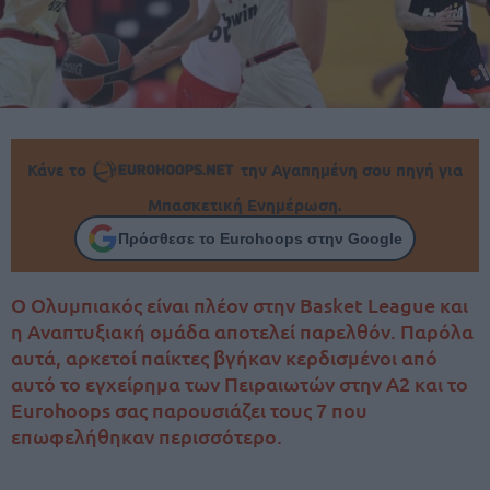
Κάνε το
την Αγαπημένη σου πηγή για
Μπασκετική Ενημέρωση.
Πρόσθεσε το Eurohoops στην Google
Ο Ολυμπιακός είναι πλέον στην Basket League και
η Αναπτυξιακή ομάδα αποτελεί παρελθόν. Παρόλα
αυτά, αρκετοί παίκτες βγήκαν κερδισμένοι από
αυτό το εγχείρημα των Πειραιωτών στην Α2 και το
Eurohoops σας παρουσιάζει τους 7 που
επωφελήθηκαν περισσότερο.