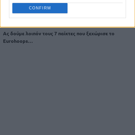
στη λίστα μας, είναι διότι τη νέα σεζόν θα είναι ξανά σε
CONFIRM
ομάδα της δεύτερης τη τάξει κατηγορίας, με ίδιο ρόλο με
αυτόν που είχε στον Ολυμπιακό Β”.
Ας δούμε λοιπόν τους 7 παίκτες που ξεχώρισε το
Eurohoops…