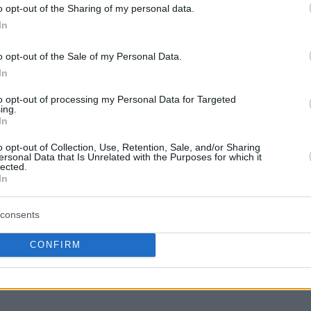
o opt-out of the Sharing of my personal data.
ηρίξει την ελλιπή γραμμή των γκαρντ της
In
ς Γκριγκόνις
.
o opt-out of the Sale of my Personal Data.
ρόστερ είναι οι Ματ Τόμας και Νέιτ
In
δεν έχει παίξει καθόλου.
to opt-out of processing my Personal Data for Targeted
ing.
έρος της σεζόν, ο Λι έχει παίξει πολλά λεπτά,
In
ε άμυνα και επίθεση.
o opt-out of Collection, Use, Retention, Sale, and/or Sharing
ersonal Data that Is Unrelated with the Purposes for which it
lected.
In
consents
CONFIRM