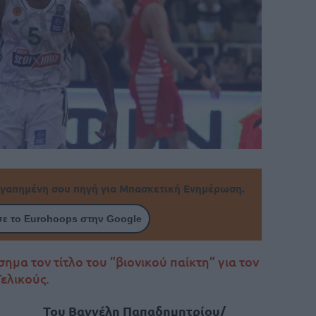
γαπημένη σου πηγή για Μπασκετική Ενημέρωση.
ε το Eurohoops στην Google
σημα τον τίτλο του ”βιονικού παίκτη” για τον
ελικούς.
Του Βαγγέλη Παπαδημητρίου/