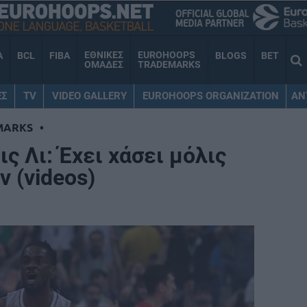
ΕΘΝΙΚΕΣ
EUROHOOPS
A
BCL
FIBA
BLOGS
BET
ΟΜΑΔΕΣ
TRADEMARKS
ΕΣ
TV
VIDEO GALLERY
EUROHOOPS ORGANIZATION
AN
MARKS
•
ς Λι: Έχει χάσει μόλις
ν (videos)