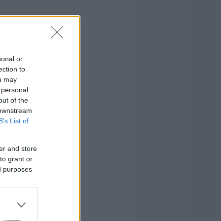
sonal or
ection to
ou may
 personal
out of the
 downstream
B’s List of
er and store
to grant or
ed purposes