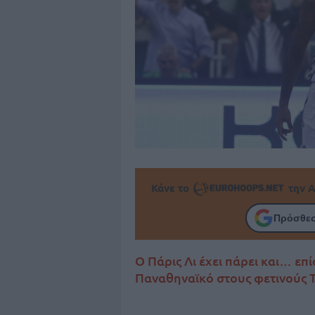
Κάνε το
την Α
Πρόσθεσ
Ο Πάρις Λι έχει πάρει και… επί
Παναθηναϊκό στους φετινούς Τ