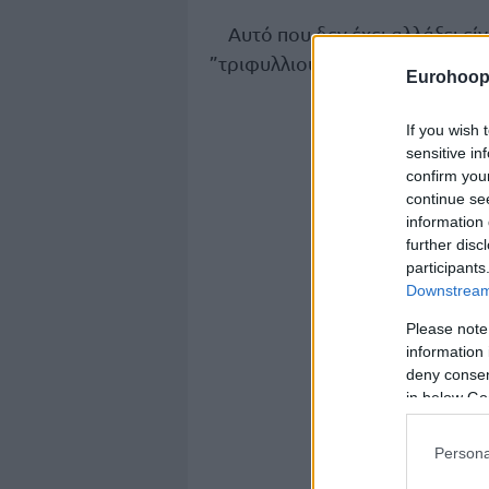
Αυτό που δεν έχει αλλάξει εί
”τριφυλλιού” από τον Πάρις Λι.
Eurohoop
If you wish 
sensitive in
confirm you
continue se
information 
further disc
participants
Downstream 
Please note
information 
deny consent
in below Go
Persona