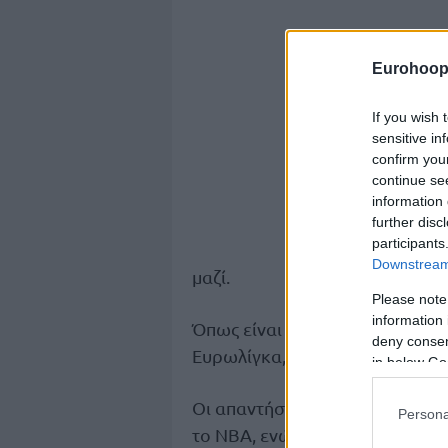
Eurohoop
If you wish 
sensitive in
confirm you
continue se
information 
further disc
participants
Downstream 
μαζί.
Please note
information 
Όπως είναι φυσικό, οι επιλογές
deny consent
Ευρωλίγκα, όπως οι
Σέιν Λάρκι
in below Go
Οι απαντήσεις δεν περιορίστηκ
Persona
το ΝΒΑ, ενώ ένας άλλος δεν ήθ