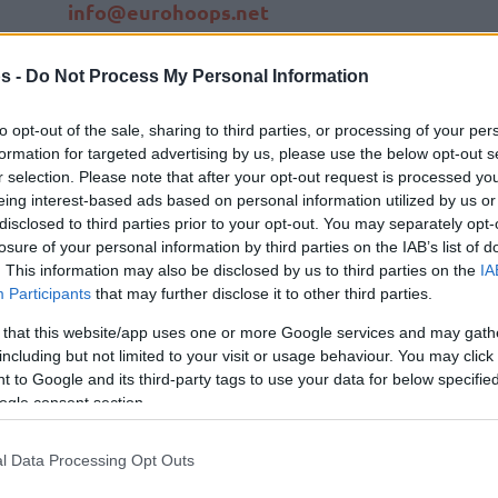
info@eurohoops.net
Eurohoops
Για ακόμη μία χρονιά, το
s -
Do Not Process My Personal Information
βρέθηκε στην Media day του
Ολυμπιακού
και ετοίμασε ιδιαίτερα
to opt-out of the sale, sharing to third parties, or processing of your per
formation for targeted advertising by us, please use the below opt-out s
πράγματα για εσάς.
r selection. Please note that after your opt-out request is processed y
eing interest-based ads based on personal information utilized by us or
Αυτή τη φορά, ζητήσαμε από τους
disclosed to third parties prior to your opt-out. You may separately opt-
παίκτες της ομάδας να μας πουν με
losure of your personal information by third parties on the IAB’s list of
. This information may also be disclosed by us to third parties on the
IA
ποιον παίκτη θα ήθελαν να παίξουν
Participants
that may further disclose it to other third parties.
 that this website/app uses one or more Google services and may gath
including but not limited to your visit or usage behaviour. You may click 
 ήταν πολλές, με ονόματα κυρίως από την
 to Google and its third-party tags to use your data for below specifi
ν
και
Φακούντο Καμπάτσο
.
ogle consent section.
αν εκεί, ενώ υπήρχε και ένας που επέλεξε από
l Data Processing Opt Outs
ελε κανέναν άλλο για συμπαίκτη!