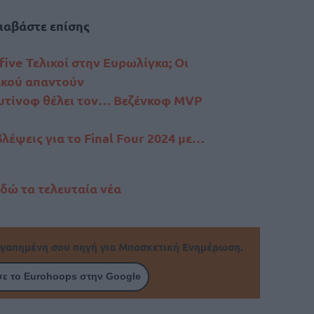
ιαβάστε επίσης
-five Τελικοί στην Ευρωλίγκα; Οι
ακού απαντούν
υτίνοφ θέλει τον… Βεζένκοφ MVP
λέψεις για το Final Four 2024 με…
εδώ τα τελευταία νέα
γαπημένη σου πηγή για Μπασκετική Ενημέρωση.
ε το Eurohoops στην Google