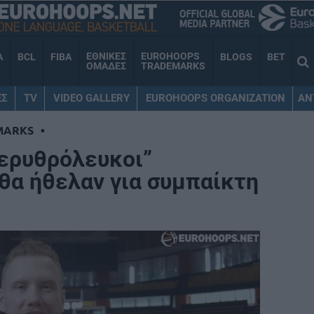
ΕΘΝΙΚΕΣ
EUROHOOPS
A
BCL
FIBA
BLOGS
BET
ΟΜΑΔΕΣ
TRADEMARKS
ΕΣ
TV
VIDEO GALLERY
EUROHOOPS ORGANIZATION
AN
MARKS
•
“ερυθρόλευκοι”
 θα ήθελαν για συμπαίκτη