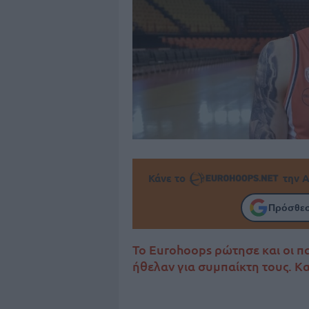
Κάνε το
την Α
Πρόσθεσ
Το Eurohoops ρώτησε και οι π
ήθελαν για συμπαίκτη τους. Κα