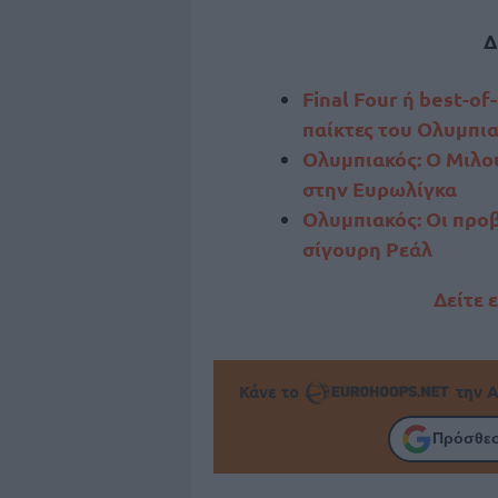
Δ
Final Four ή best-of
παίκτες του Ολυμπι
Ολυμπιακός: Ο Μιλο
στην Ευρωλίγκα
Ολυμπιακός: Οι προβ
σίγουρη Ρεάλ
Δείτε 
Κάνε το
την Α
Πρόσθεσ