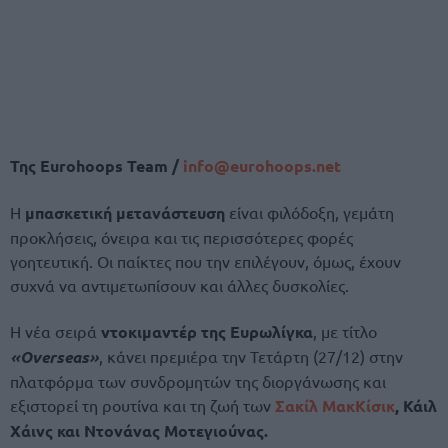
Της
Eurohoops Team /
info@eurohoops.net
Η
μπασκετική μετανάστευση
είναι φιλόδοξη, γεμάτη
προκλήσεις, όνειρα και τις περισσότερες φορές
γοητευτική. Οι παίκτες που την επιλέγουν, όμως, έχουν
συχνά να αντιμετωπίσουν και άλλες δυσκολίες.
Η νέα σειρά
ντοκιμαντέρ της Ευρωλίγκα
, με τίτλο
«Overseas»
, κάνει πρεμιέρα την Τετάρτη (27/12) στην
πλατφόρμα των συνδρομητών της διοργάνωσης και
εξιστορεί τη ρουτίνα και τη ζωή των
Σακίλ ΜακΚίσικ
, Κάιλ
Χάινς και Ντονάνας Μοτεγιούνας.