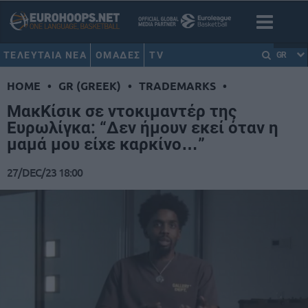
ΤΕΛΕΥΤΑΙΑ ΝΕΑ
ΟΜΑΔΕΣ
TV
GR
HOME
•
GR (GREEK)
•
TRADEMARKS
•
ΜακΚίσικ σε ντοκιμαντέρ της
Ευρωλίγκα: “Δεν ήμουν εκεί όταν η
μαμά μου είχε καρκίνο…”
27/DEC/23 18:00