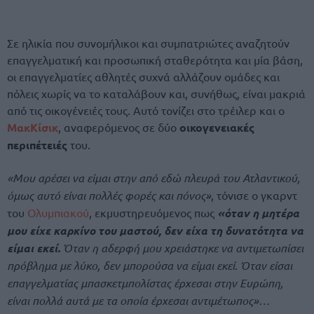
Σε ηλικία που συνομήλικοι και συμπατριώτες αναζητούν
επαγγελματική και προσωπική σταθερότητα και μία βάση,
οι επαγγελματίες αθλητές συχνά αλλάζουν ομάδες και
πόλεις χωρίς να το καταλάβουν και, συνήθως, είναι μακριά
από τις οικογένειές τους. Αυτό τονίζει στο τρέιλερ και ο
ΜακΚίσικ
, αναφερόμενος σε δύο
οικογενειακές
περιπέτειές
του.
«Μου αρέσει να είμαι στην από εδώ πλευρά του Ατλαντικού,
όμως αυτό είναι πολλές φορές και πόνος»
, τόνισε ο γκαρντ
του
Ολυμπιακού
, εκμυστηρευόμενος πως
«όταν η μητέρα
μου είχε καρκίνο του μαστού, δεν είχα τη δυνατότητα να
είμαι εκεί.
Όταν η αδερφή μου χρειάστηκε να αντιμετωπίσει
πρόβλημα με λύκο, δεν μπορούσα να είμαι εκεί. Όταν είσαι
επαγγελματίας μπασκετμπολίστας έρχεσαι στην Ευρώπη,
είναι πολλά αυτά με τα οποία έρχεσαι αντιμέτωπος»…