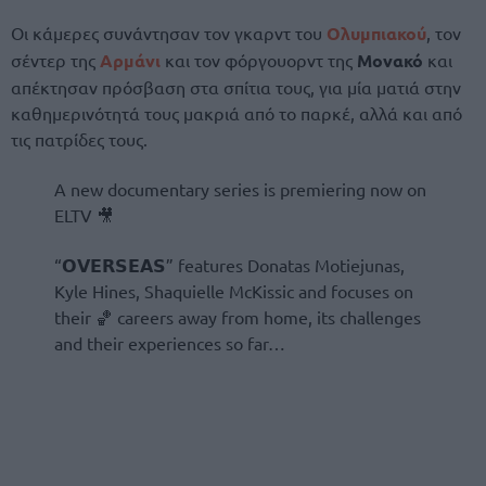
Οι κάμερες συνάντησαν τον γκαρντ του
Ολυμπιακού
, τον
σέντερ της
Αρμάνι
και τον φόργουορντ της
Μονακό
και
απέκτησαν πρόσβαση στα σπίτια τους, για μία ματιά στην
καθημερινότητά τους μακριά από το παρκέ, αλλά και από
τις πατρίδες τους.
A new documentary series is premiering now on
ELTV 🎥
“𝗢𝗩𝗘𝗥𝗦𝗘𝗔𝗦” features Donatas Motiejunas,
Kyle Hines, Shaquielle McKissic and focuses on
their 🏀 careers away from home, its challenges
and their experiences so far…