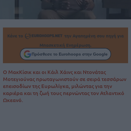
Κάνε το
την Αγαπημένη σου πηγή για
Μπασκετική Ενημέρωση.
Πρόσθεσε το Eurohoops στην Google
Ο ΜακΚίσικ και οι Κάιλ Χάινς και Ντονάτας
Μοτεγιούνας πρωταγωνιστούν σε σειρά τεσσάρων
επεισοδίων της Ευρωλίγκα, μιλώντας για την
καριέρα και τη ζωή τους περνώντας τον Ατλαντικό
Ωκεανό.