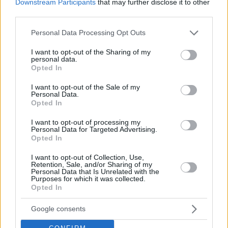
Downstream Participants
that may further disclose it to other
third parties.
Please note that this website/app uses one or more Google
Personal Data Processing Opt Outs
services and may gather and store information including but
not limited to your visit or usage behaviour. You may click to
I want to opt-out of the Sharing of my
personal data.
grant or deny consent to Google and its third-party tags to
Opted In
All four episodes are available to EuroLeague
use your data for below specified purposes in below Google
TV…
pic.twitter.com/O6QgaP4A4T
consent section.
I want to opt-out of the Sale of my
Personal Data.
Opted In
— Turkish Airlines EuroLeague (@EuroLeague)
December 27, 2023
I want to opt-out of processing my
Personal Data for Targeted Advertising.
Opted In
I want to opt-out of Collection, Use,
Retention, Sale, and/or Sharing of my
Personal Data that Is Unrelated with the
Purposes for which it was collected.
Opted In
Google consents