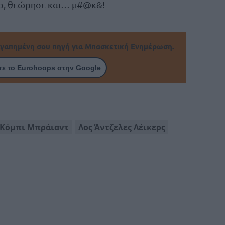
ίγο, θεώρησε και… μ#@κ&!
γαπημένη σου πηγή για Μπασκετική Ενημέρωση.
ε το Eurohoops στην Google
Κόμπι Μπράιαντ
Λος Άντζελες Λέικερς