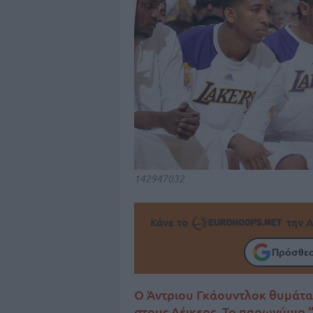
142947032
Κάνε το
την Α
Πρόσθεσ
Ο Άντριου Γκάουντλοκ θυμάται
στους Λέικερς. Το παρωνύμιο 