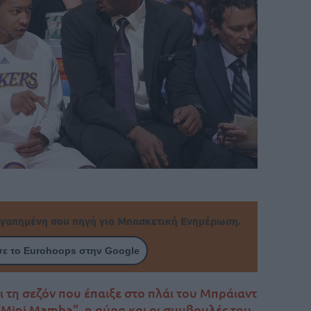
γαπημένη σου πηγή για Μπασκετική Ενημέρωση.
ε το Eurohoops στην Google
 τη σεζόν που έπαιξε στο πλάι του Μπράιαντ
“Mini Mamba”, η αύρα και οι συμβουλές του