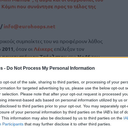
 Κόμπι που συνάντησε προς το τέλος της
/
info@
eurohoops.
net
ερικούς συμπαίκτες του να προφέρουν λάθος
2011
Λέικερς
ο
, όταν οι
επέλεξαν τον
πανεπιστήμιου Τσάρλστον
Νο46
υ
στο
του
s -
Do Not Process My Personal Information
στο Λ.Α. με όνειρα και γνώση του μόχθου
to opt-out of the sale, sharing to third parties, or processing of your per
 που έναν χρόνο πριν είχε κατακτήσει τον
formation for targeted advertising by us, please use the below opt-out s
Μάικ Μπράουν
ε αποχωρήσει, ο
τον είχε
r selection. Please note that after your opt-out request is processed y
eing interest-based ads based on personal information utilized by us or
ιπλς Σέντερ» δέσποζε ακόμη η φιγούρα του
disclosed to third parties prior to your opt-out. You may separately opt-
losure of your personal information by third parties on the IAB’s list of
. This information may also be disclosed by us to third parties on the
IA
τον φώναζε αρχικά απλώς
Participants
that may further disclose it to other third parties.
ένε, ωστόσο