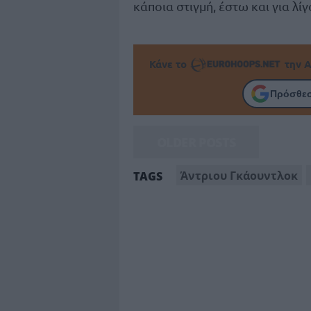
κάποια στιγμή, έστω και για λ
Κάνε το
την Α
Πρόσθεσ
OLDER POSTS
Άντριου Γκάουντλοκ
TAGS