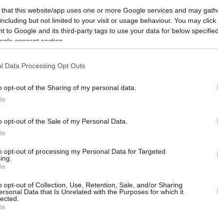
ως, έγινε μεγαλύτερη όταν ο μεγάλος σταρ
 that this website/app uses one or more Google services and may gath
ατσούκλι
«Mini Mamba»
εξηγεί ο
! Όπως
including but not limited to your visit or usage behaviour. You may click 
 to Google and its third-party tags to use your data for below specifi
hoops
, πάντως, αυτό ήταν περισσότερο ιδέα
ogle consent section.
l Data Processing Opt Outs
σημαδιακή για τον Αμερικανό γκαρντ του
012
, έκανε
«θόρυβο»
στο ΝΒΑ, όταν
o opt-out of the Sharing of my personal data.
 σκόραρε 14π. με 5/8 σουτ κόντρα στους
In
α το έχει λησμονήσει. Δεν ξεχνά, βεβαίως, την
o opt-out of the Sale of my Personal Data.
In
to opt-out of processing my Personal Data for Targeted
ing.
In
o opt-out of Collection, Use, Retention, Sale, and/or Sharing
ersonal Data that Is Unrelated with the Purposes for which it
lected.
In