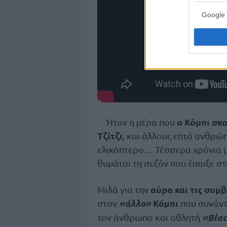
Google 
ο Κόμπι σκ
Ήταν η μέρα που
Τζίτζι
, και άλλους επτά ανθρώ
ελικόπτερο… Τέσσερα χρόνια μ
θυμάται τη σεζόν που έπαιξε στ
αύρα και τις συμ
Μιλά για την
«άλλο»
Κόμπι
στον
που συνάντη
«Bla
τον άνθρωπο και αθλητή