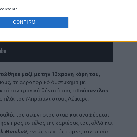
consents
CONFIRM
οτώθηκε μαζί με την 13χρονη κόρη του,
πους, σε αεροπορικό δυστύχημα με
Γκάουντλοκ
ετά τον τραγικό θάνατό του, ο
ο πλάι του Μπράιαντ στους Λέικερς.
βουλές
του αείμνηστου σταρ και αναφέρεται
σε προς το τέλος της καριέρας του, αλλά και
ck Mamba»
, εντός κι εκτός παρκέ, τον οποίο