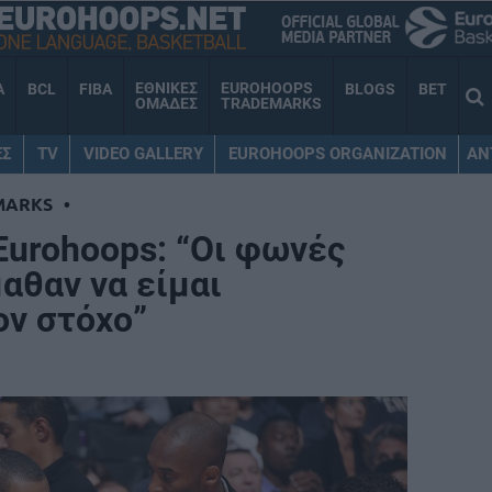
ΕΘΝΙΚΕΣ
EUROHOOPS
A
BCL
FIBA
BLOGS
BET
ΟΜΑΔΕΣ
TRADEMARKS
ΕΣ
TV
VIDEO GALLERY
EUROHOOPS ORGANIZATION
AN
MARKS
•
Eurohoops: “Οι φωνές
αθαν να είμαι
ν στόχο”