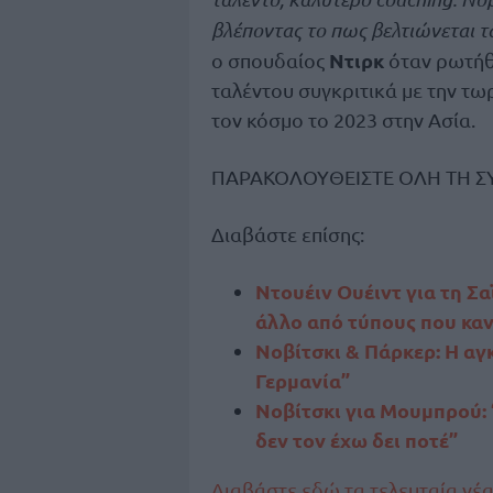
βλέποντας το πως βελτιώνεται τα
Ντιρκ
ο σπουδαίος
όταν ρωτήθη
ταλέντου συγκριτικά με την τω
τον κόσμο το 2023 στην Ασία.
ΠΑΡΑΚΟΛΟΥΘΕΙΣΤΕ ΟΛΗ ΤΗ 
Διαβάστε επίσης:
Ντουέιν Ουέιντ για τη Σα
άλλο από τύπους που κανε
Νοβίτσκι & Πάρκερ: Η αγκ
Γερμανία”
Νοβίτσκι για Μουμπρού: 
δεν τον έχω δει ποτέ”
Διαβάστε εδώ τα τελευταία νέ