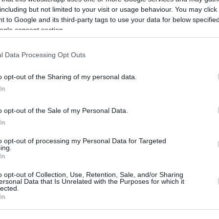
την πόρτα λίγο ακόμη.
including but not limited to your visit or usage behaviour. You may click 
 to Google and its third-party tags to use your data for below specifi
Ευρώπης όπως ο Ντόνιστς, ο Γιάννης και ο
ogle consent section.
οι Ευρωπαίοι πλέον, είναι δύσκολο να πεις
ε πριν χαρακτηρίσει ως highlight της
l Data Processing Opt Outs
Μάβερικς
ε τους
(2011) και τη γερμανική
o opt-out of the Sharing of my personal data.
άρης το 2008 στους Ολυμπιακούς αγώνες
In
o opt-out of the Sale of my Personal Data.
In
to opt-out of processing my Personal Data for Targeted
ing.
In
o opt-out of Collection, Use, Retention, Sale, and/or Sharing
ersonal Data that Is Unrelated with the Purposes for which it
lected.
In