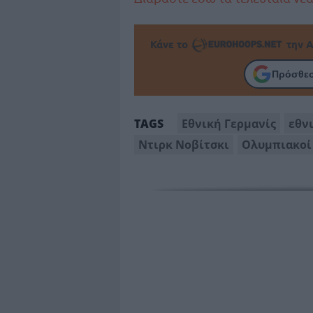
Κάνε το
την Α
Πρόσθεσ
Εθνική Γερμανίς
εθν
TAGS
Ντιρκ Νοβίτσκι
Ολυμπιακοί