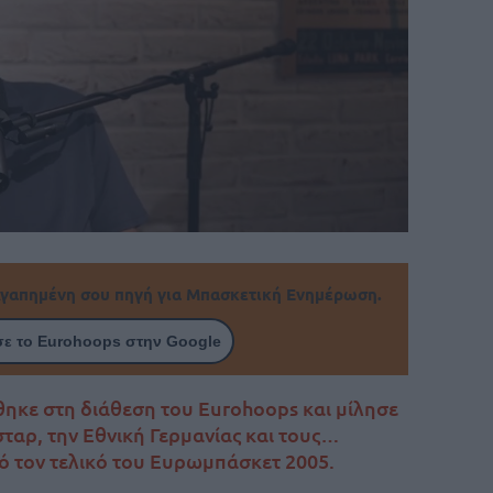
γαπημένη σου πηγή για Μπασκετική Ενημέρωση.
ε το Eurohoops στην Google
έθηκε στη διάθεση του Eurohoops και μίλησε
ταρ, την Εθνική Γερμανίας και τους…
ό τον τελικό του Ευρωμπάσκετ 2005.