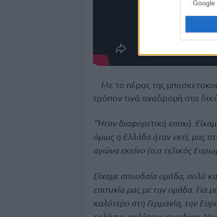
Google 
Με το πέρας της μπασκετοκου
τρόπον τινά αναδρομή στα δικά
“Ήταν διαφορετική εποχή. Είχαμ
όμως η Ελλάδα ήταν εκεί, μας σ
αγώνα εκείνο (σ.σ τελικός Ευρω
Είχαμε σπουδαία ομάδα, πολύ κα
επιτυχία μας με την ομάδα. Για μ
καλύτερο στη Γερμανία, την Ευρ
ταλέντο, καλύτερο coaching. Νο