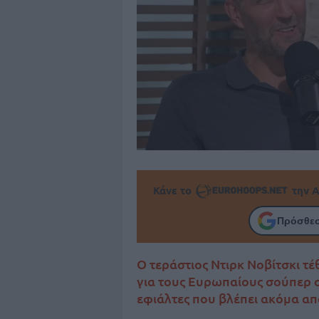
Κάνε το
την Α
Πρόσθεσ
Ο τεράστιος Ντιρκ Νοβίτσκι τ
για τους Ευρωπαίους σούπερ σ
εφιάλτες που βλέπει ακόμα απ