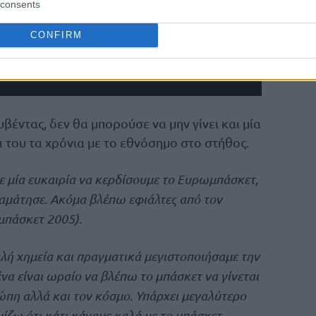
consents
CONFIRM
βέντας, δεν θα μπορούσε να μην γίνει και μία
 του τα χρόνια με το εθνόσημο στο στήθος.
ε μία ευκαιρία να κερδίσουμε το Ευρωμπάσκετ,
ταμάτησε. Ακόμα βλέπω εφιάλτες από τον
μπάσκετ 2005).
λή χημεία και πραγματικά μεγιστοποιήσαμε την
ένα είναι ωραίο να βλέπω το μπάσκετ να γίνεται
ώπη αλλά και τον κόσμο. Υπάρχει μεγαλύτερο
μίζω ότι κάτι κάναμε καλά με το μπάσκετ