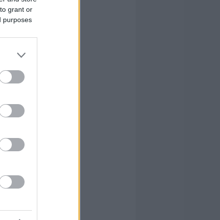
to grant or
ed purposes