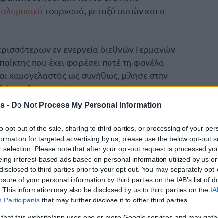
ό
ολυμπιακό
τουρνουά, μεταξύ αυτών και ο
ερισσότερων εν ενεργεία διεθνών Γερμανών
 παίκτης που έχει φορέσει ποτέ τη φανέλα
αι χαμογελαστός ως συνήθως, μίλησε στην
λά και διάφορα, έχοντας ως επίκεντρο τις
ιπροσωπευτικών συγκροτημάτων.
s -
Do Not Process My Personal Information
Ντιρκ
άς του και την τεράστια φήμη του, ο
to opt-out of the sale, sharing to third parties, or processing of your per
formation for targeted advertising by us, please use the below opt-out s
 φορά σεμνός και ταπεινός όταν ρωτήθηκε αν
r selection. Please note that after your opt-out request is processed y
Ευρωπαίος όλων των εποχών.
eing interest-based ads based on personal information utilized by us or
disclosed to third parties prior to your opt-out. You may separately opt-
 τη συζήτηση αυτή για άλλους. Είμαι μεγάλος
losure of your personal information by third parties on the IAB’s list of
. This information may also be disclosed by us to third parties on the
IA
μπφ, τον Πέτροβιτς, τον Σαμπόνις. Υπήρξαν
Participants
that may further disclose it to other third parties.
αι έπειτα ήμουν εγώ, ο Πάου (σ.σ Γκασόλ) και ο
 that this website/app uses one or more Google services and may gath