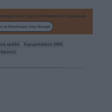
γαπημένη σου πηγή για Μπασκετική Ενημέρωση.
ε το Eurohoops στην Google
ική ομάδα
Ευρωμπάσκετ 2005
 Αγώνες