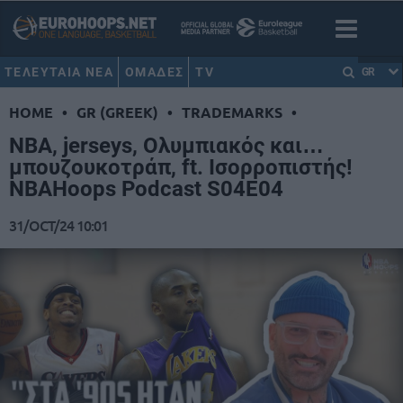
ΤΕΛΕΥΤΑΙΑ ΝΕΑ
ΟΜΑΔΕΣ
TV
GR
HOME
•
GR (GREEK)
•
TRADEMARKS
•
ΝΒΑ, jerseys, Ολυμπιακός και…
μπουζουκοτράπ, ft. Ισορροπιστής!
NBAHoops Podcast S04E04
31/OCT/24 10:01