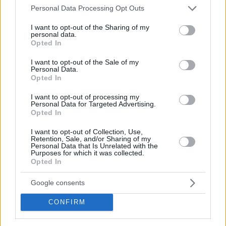
Το
Eurohoops
υποδέχθηκε στο Eurohoops Dome τον
Please note that this website/app uses one or more Google
Personal Data Processing Opt Outs
Ισορροπιστή, a.k.a. Νικόλα Παυλίδη
, ο οποίος
services and may gather and store information including but
αποδείχθηκε εξαιρετικός συνομιλητής, μοιράζοντας και
not limited to your visit or usage behaviour. You may click to
I want to opt-out of the Sharing of my
personal data.
grant or deny consent to Google and its third-party tags to
λαμβάνοντας
“ασίστ”
για μία κουβέντα που είχε πολύ
Opted In
use your data for below specified purposes in below Google
μπάσκετ, αγαπημένους παίκτες, νοσταλγία των ’90s και
consent section.
I want to opt-out of the Sale of my
πολλά ακόμα.
Personal Data.
Opted In
Λίγη ραπ στο background και απολαύστε τον!
I want to opt-out of processing my
Personal Data for Targeted Advertising.
Opted In
I want to opt-out of Collection, Use,
Retention, Sale, and/or Sharing of my
Personal Data that Is Unrelated with the
Purposes for which it was collected.
Opted In
Google consents
CONFIRM