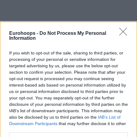
Eurohoops -
Do Not Process My Personal
Information
Της Eurohoops Team /
info@eurohoops.net
If you wish to opt-out of the sale, sharing to third parties, or
processing of your personal or sensitive information for
Το
ΝΒΑ
είναι συνυφασμένο εδώ και δεκαετίες με την
hip
targeted advertising by us, please use the below opt-out
hop κουλτούρα
στις Η.Π.Α., όμως δεν ήταν αυτός ο λόγος
section to confirm your selection. Please note that after your
opt-out request is processed you may continue seeing
που ο
Ισορροπιστής
λάτρεψε την αμερικανική Λίγκα και
interest-based ads based on personal information utilized by
γενικότερα το μπάσκετ.
us or personal information disclosed to third parties prior to
your opt-out. You may separately opt-out of the further
Ο διάσημος
ράπερ
εξηγεί στους Γιώργο Αδαμόπουλο και
disclosure of your personal information by third parties on the
Βαγγέλη Παπαδημητρίου το μπασκετικό και μουσικό
IAB’s list of downstream participants. This information may
υπόβαθρό του, στο πιο ιδιαίτερο επεισόδιο του NBAHoops
also be disclosed by us to third parties on the
IAB’s List of
Downstream Participants
that may further disclose it to other
Podcast!
third parties.