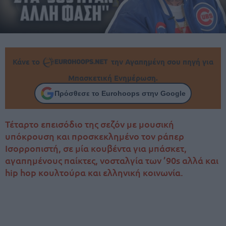
Κάνε το
την Αγαπημένη σου πηγή για
Μπασκετική Ενημέρωση.
Πρόσθεσε το Eurohoops στην Google
Τέταρτο επεισόδιο της σεζόν με μουσική
υπόκρουση και προσκεκλημένο τον ράπερ
Ισορροπιστή, σε μία κουβέντα για μπάσκετ,
αγαπημένους παίκτες, νοσταλγία των ’90s αλλά και
hip hop κουλτούρα και ελληνική κοινωνία.