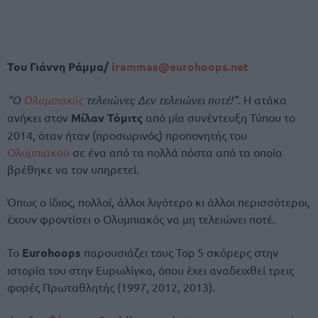
Του Γιάννη Ράμμα/
irammas@eurohoops.net
“Ο
Ολυμπιακός
τελειώνει; Δεν τελειώνει ποτέ!”.
Η ατάκα
ανήκει στον
Μίλαν Τόμιτς
από μία συνέντευξη Τύπου το
2014, όταν ήταν (προσωρινός) προπονητής του
Ολυμπιακού
σε ένα από τα πολλά πόστα από τα οποία
βρέθηκε να τον υπηρετεί.
Όπως ο ίδιος, πολλοί, άλλοι λιγότερο κι άλλοι περισσότεροι,
έχουν φροντίσει ο Ολυμπιακός να μη τελειώνει ποτέ.
Το
Eurohoops
παρουσιάζει τους Top 5 σκόρερς στην
ιστορία του στην Ευρωλίγκα, όπου έχει αναδειχθεί τρεις
φορές Πρωταθλητής (1997, 2012, 2013).