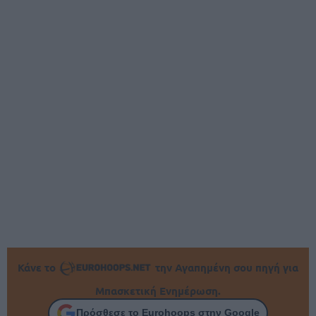
Κάνε το
την Αγαπημένη σου πηγή για
Μπασκετική Ενημέρωση.
Πρόσθεσε το Eurohoops στην Google