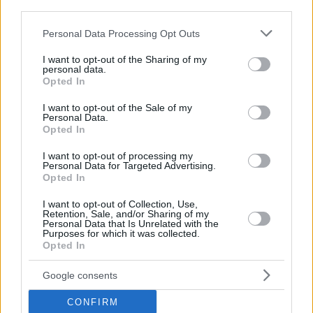
third parties.
Please note that this website/app uses one or more Google
Personal Data Processing Opt Outs
services and may gather and store information including but
not limited to your visit or usage behaviour. You may click to
I want to opt-out of the Sharing of my
personal data.
grant or deny consent to Google and its third-party tags to
Opted In
use your data for below specified purposes in below Google
consent section.
I want to opt-out of the Sale of my
Personal Data.
Opted In
I want to opt-out of processing my
Personal Data for Targeted Advertising.
Opted In
I want to opt-out of Collection, Use,
Retention, Sale, and/or Sharing of my
Personal Data that Is Unrelated with the
Purposes for which it was collected.
Opted In
Google consents
CONFIRM