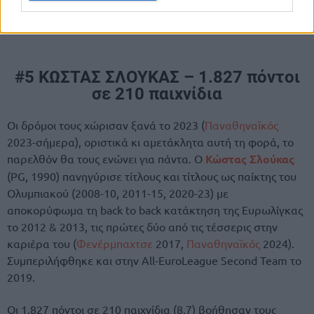
#5 ΚΩΣΤΑΣ ΣΛΟΥΚΑΣ – 1.827 πόντοι
σε 210 παιχνίδια
Οι δρόμοι τους χώρισαν ξανά το 2023 (
Παναθηναϊκός
2023-σήμερα), οριστικά κι αμετάκλητα αυτή τη φορά, το
παρελθόν θα τους ενώνει για πάντα. Ο
Κώστας Σλούκας
(PG, 1990) πανηγύρισε τίτλους και τίτλους ως παίκτης του
Ολυμπιακού (2008-10, 2011-15, 2020-23) με
αποκορύφωμα τη back to back κατάκτηση της Ευρωλίγκας
το 2012 & 2013, τις πρώτες δύο από τις τέσσερις στην
καριέρα του (
Φενέρμπαχτσε
2017,
Παναθηναϊκός
2024).
Συμπεριλήφθηκε και στην All-EuroLeague Second Team το
2019.
Οι 1.827 πόντοι σε 210 παιχνίδια (8,7) βοήθησαν τους