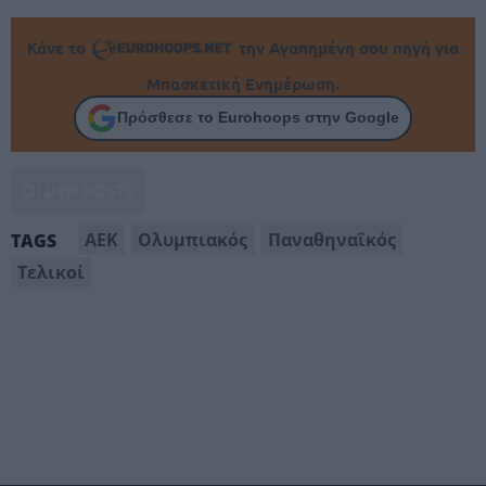
Κάνε το
την Αγαπημένη σου πηγή για
Μπασκετική Ενημέρωση.
Πρόσθεσε το Eurohoops στην Google
OLDER POSTS
AEK
Oλυμπιακός
Παναθηναΐκός
TAGS
Τελικοί