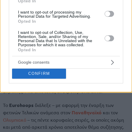
Opted In
I want to opt-out of processing my
Personal Data for Targeted Advertising.
Opted In
Του Μιχάλη Γκιουλένογλου/
info@eurohoops.net
I want to opt-out of Collection, Use,
Retention, Sale, and/or Sharing of my
Personal Data that Is Unrelated with the
Όταν σας ρωτούν, τι είναι οι Τελικοί (της
Stoiximan GBL
Purposes for which it was collected.
και της παλιάς
Α1
), ποια είναι η πρώτη απάντηση που
Opted In
έρχεται στο μυαλό σας;
Google consents
Δεν είναι μόνο οι στιγμές. Είναι και ολάκερες σειρές. Το
CONFIRM
πρώτο
break
. Μεγάλα σουτ που τις καθόρισαν. Μία
απίστευτη τάπα. Η αποκαθήλωση ενός πρωταθλητή
Ευρώπης. Μία απίστευτη ανατροπή. Όλα αυτά.
Το
Eurohoops
διάλεξε – με αφορμή την έναρξη των
φετινών Τελικών ανάμεσα στον
Παναθηναϊκό
και τον
Ολυμπιακό
– τις πέντε κορυφαίες σειρές, οι οποίες ακόμη
και μετά από αρκετά χρόνια αποτελούν θέμα συζήτησης.