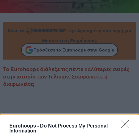
Κάνε το
την Αγαπημένη σου πηγή για
Μπασκετική Ενημέρωση.
Πρόσθεσε το Eurohoops στην Google
Το Eurohoops διάλεξε τις πέντε καλύτερες σειρές
στην ιστορία των Τελικών. Συμφωνείτε ή
διαφωνείτε;
Eurohoops -
Do Not Process My Personal
Information