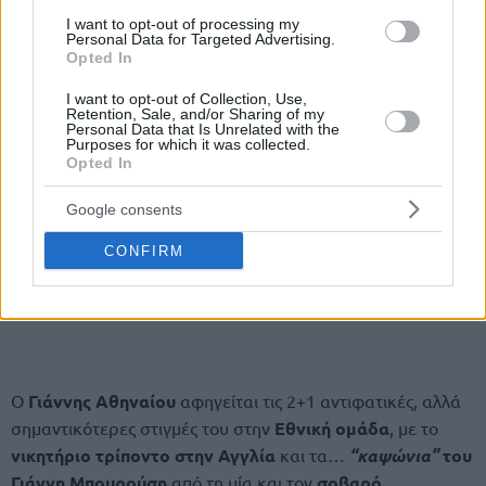
I want to opt-out of processing my
Personal Data for Targeted Advertising.
Opted In
I want to opt-out of Collection, Use,
Retention, Sale, and/or Sharing of my
Personal Data that Is Unrelated with the
Purposes for which it was collected.
Opted In
Google consents
CONFIRM
Ο
Γιάννης Αθηναίου
αφηγείται τις 2+1 αντιφατικές, αλλά
σημαντικότερες στιγμές του στην
Εθνική ομάδα
, με το
νικητήριο τρίποντο στην Αγγλία
και τα…
“καψώνια”
του
Γιάννη Μπουρούση
από τη μία και τον
σοβαρό