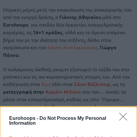
Μερικές μέρες μετά την ανακοίνωση της αποχώρησής του
από την ενεργό δράση, ο
Γιάννης Αθηναίου
μιλά στο
Eurohoops
για σχεδόν δύο δεκαετίες επαγγελματικής
καριέρας, τις
16+1 ομάδες
, αλλά και το άμεσο επόμενο
βήμα του με την ιδιότητα του ατζέντη, δίπλα στον
εκπρόσωπο και του
Γιάννη Αντετοκούνμπο
,
Γιώργο
Πάνου.
Ο παλαίμαχος διεθνής γκαρντ εξιστορεί το ταξίδι του στο
μπάσκετ και τις πιο χαρακτηριστικές στιγμές του. Από την
καθιέρωση στον
Άρη
πλάι στον
Σάσα Βεζένκοφ
, ως τη
μετεγγραφή στην
Αρμάνι Μιλάνο
που του… άνοιξε τα
μάτια στον επαγγελματισμό, καθώς ως τότε
“έτρωγα…
τυροκροκέτες και τζατζίκια και απλώς έπαιζα χωρίς να έχω
ιδέα”!
Eurohoops -
Do Not Process My Personal
Information
Το…
κλάμα του Γιαννούλη Λαρεντζάκη
όταν ο Αθηναίου
άφησε τον
Άρη
για το
Μιλάνο
, το
“σχολείο”
στον