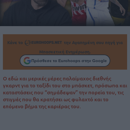
Κάνε το
την Αγαπημένη σου πηγή για
Μπασκετική Ενημέρωση.
Πρόσθεσε το Eurohoops στην Google
Ο εδώ και μερικές μέρες παλαίμαχος διεθνής
γκαρντ για το ταξίδι του στο μπάσκετ, πρόσωπα και
καταστάσεις που “σημάδεψαν” την πορεία του, τις
στιγμές που θα κρατήσει ως φυλαχτό και το
επόμενο βήμα της καριέρας του.