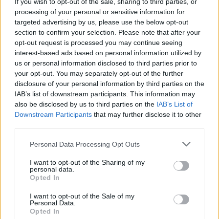
If you wish to opt-out of the sale, sharing to third parties, or
Ολυμπιακό
πλάι στον
Βασίλη Σπανούλη
, του οποίου η
processing of your personal or sensitive information for
targeted advertising by us, please use the below opt-out
επιβλητική παρουσία στα αποδυτήρια… έκλεινε τις
section to confirm your selection. Please note that after your
μουσικές(!), αλλά και η πρώην παίκτρια θεία του που τον
opt-out request is processed you may continue seeing
μύησε στην “πορτοκαλί θεά”.
interest-based ads based on personal information utilized by
us or personal information disclosed to third parties prior to
your opt-out. You may separately opt-out of the further
disclosure of your personal information by third parties on the
IAB’s list of downstream participants. This information may
also be disclosed by us to third parties on the
IAB’s List of
Downstream Participants
that may further disclose it to other
third parties.
Please note that this website/app uses one or more Google
Personal Data Processing Opt Outs
services and may gather and store information including but
not limited to your visit or usage behaviour. You may click to
I want to opt-out of the Sharing of my
personal data.
grant or deny consent to Google and its third-party tags to
Opted In
use your data for below specified purposes in below Google
consent section.
I want to opt-out of the Sale of my
Personal Data.
Opted In