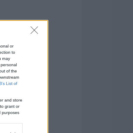
sonal or
ection to
ou may
 personal
out of the
 downstream
B’s List of
er and store
to grant or
ed purposes