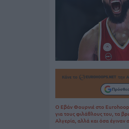
Κάνε το
την Α
Πρόσθεσ
Ο Εβάν Φουρνιέ στο Eurohoops
για τους φιλάθλους του, τα βρ
Αλγερία, αλλά και όσα έγιναν 