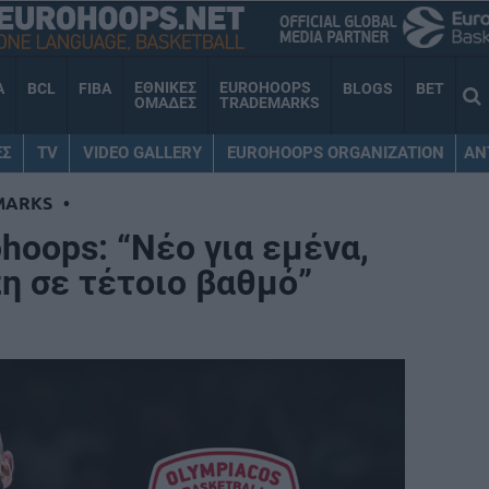
ΕΘΝΙΚΕΣ
EUROHOOPS
A
BCL
FIBA
BLOGS
BET
ΟΜΑΔΕΣ
TRADEMARKS
ΕΣ
TV
VIDEO GALLERY
EUROHOOPS ORGANIZATION
AN
MARKS
•
hoops: “Νέο για εμένα,
η σε τέτοιο βαθμό”