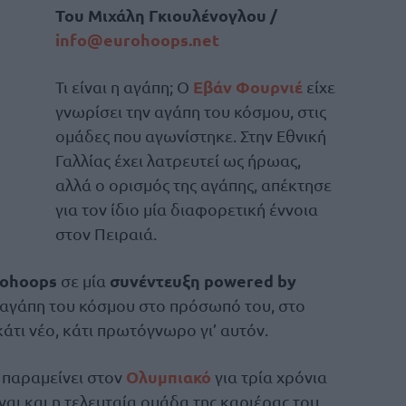
Του Μιχάλη Γκιουλένογλου /
info@eurohoops.net
Εβάν Φουρνιέ
Τι είναι η αγάπη; Ο
είχε
γνωρίσει την αγάπη του κόσμου, στις
ομάδες που αγωνίστηκε. Στην Εθνική
Γαλλίας έχει λατρευτεί ως ήρωας,
αλλά ο ορισμός της αγάπης, απέκτησε
για τον ίδιο μία διαφορετική έννοια
στον Πειραιά.
rohoops
συνέντευξη powered by
σε μία
η αγάπη του κόσμου στο πρόσωπό του, στο
κάτι νέο, κάτι πρωτόγνωρο γι’ αυτόν.
Ολυμπιακό
 παραμείνει στον
για τρία χρόνια
ίναι και η τελευταία ομάδα της καριέρας του.