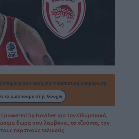
γαπημένη σου πηγή για Μπασκετική Ενημέρωση.
ε το Eurohoops στην Google
 powered by Novibet για τον Ολυμπιακό,
ώσιμα δώρα που λαμβάνει, το τζούντο, την
στους περσινούς τελικούς.