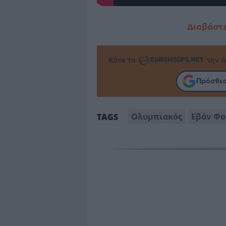
Διαβάστε
Κάνε το
την Α
Πρόσθεσ
Oλυμπιακός
Εβάν Φο
TAGS