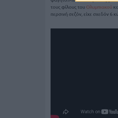
τους φίλους του
Ολυμπιακού
κα
περσινή σεζόν, είχε σχεδόν 6 κ