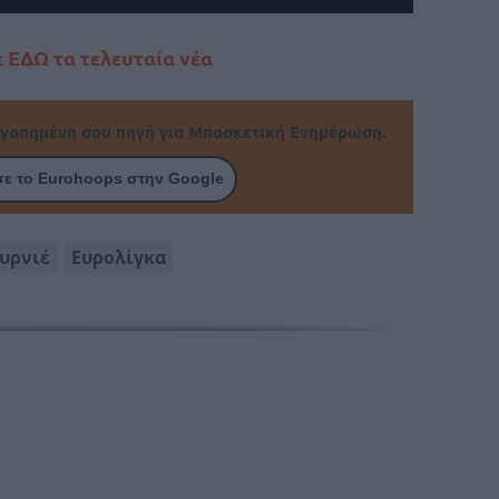
 ΕΔΩ τα τελευταία νέα
γαπημένη σου πηγή για Μπασκετική Ενημέρωση.
ε το Eurohoops στην Google
υρνιέ
Ευρολίγκα