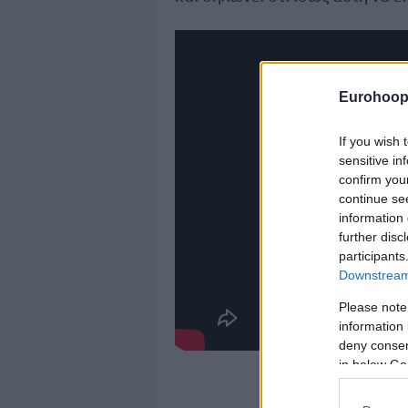
Eurohoop
If you wish 
sensitive in
confirm you
continue se
information 
further disc
participants
Downstream 
Please note
information 
deny consent
in below Go
Το κλάμα