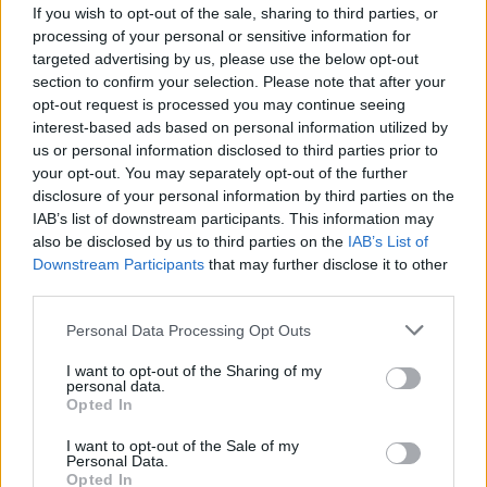
Παράλληλα, οι τρεις Legends αναλύουν χαρακτηριστικές
If you wish to opt-out of the sale, sharing to third parties, or
φάσεις για
Παναθηναϊκό
και
Ολυμπιακό
και σχολιάζουν το
processing of your personal or sensitive information for
βαθμό επικινδυνότητας της πρωταθλήτριας
Φενέρμπαχτσε
targeted advertising by us, please use the below opt-out
που έρχεται στο ΟΑΚΑ για να υπερασπιστεί τον τίτλο της.
section to confirm your selection. Please note that after your
opt-out request is processed you may continue seeing
Δείτε εδώ το επεισόδιο:
interest-based ads based on personal information utilized by
us or personal information disclosed to third parties prior to
your opt-out. You may separately opt-out of the further
disclosure of your personal information by third parties on the
IAB’s list of downstream participants. This information may
also be disclosed by us to third parties on the
IAB’s List of
Downstream Participants
that may further disclose it to other
third parties.
Please note that this website/app uses one or more Google
Personal Data Processing Opt Outs
services and may gather and store information including but
not limited to your visit or usage behaviour. You may click to
I want to opt-out of the Sharing of my
personal data.
grant or deny consent to Google and its third-party tags to
Opted In
use your data for below specified purposes in below Google
consent section.
I want to opt-out of the Sale of my
Personal Data.
Opted In