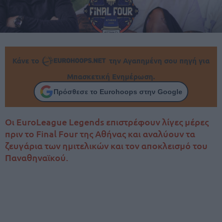
Κάνε το
την Αγαπημένη σου πηγή για
Μπασκετική Ενημέρωση.
Πρόσθεσε το Eurohoops στην Google
Οι EuroLeague Legends επιστρέφουν λίγες μέρες
πριν το Final Four της Αθήνας και αναλύουν τα
ζευγάρια των ημιτελικών και τον αποκλεισμό του
Παναθηναϊκού.