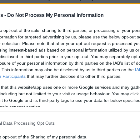
info@eurohoops.net
s -
Do Not Process My Personal Information
EuroLeague Legends
Οι
, powered
Stoiximan
by
, συζητούν, στο νέο
to opt-out of the sale, sharing to third parties, or processing of your per
formation for targeted advertising by us, please use the below opt-out s
επεισόδιο (διαθέσιμο από Κυριακή
r selection. Please note that after your opt-out request is processed y
31/5), για τις επιλογές του
Βασίλη
eing interest-based ads based on personal information utilized by us or
Σπανούλη
, με δεδομένο το έντονο
disclosed to third parties prior to your opt-out. You may separately opt-
losure of your personal information by third parties on the IAB’s list of
ενδιαφέρον που έχει δείξει ο
Άρης
. This information may also be disclosed by us to third parties on the
IA
για να προσλάβει τον ομοσπονδιακό
Participants
that may further disclose it to other third parties.
 that this website/app uses one or more Google services and may gath
including but not limited to your visit or usage behaviour. You may click 
δης
διατύπωσε την άποψη του, εξηγώντας
 to Google and its third-party tags to use your data for below specifi
 τον άλλοτε συμπαίκτη του στην Εθνική
ogle consent section.
νητής επιπέδου Ευρωλίγκας”, είπε ο
l Data Processing Opt Outs
o opt-out of the Sharing of my personal data.
 συμφωνεί και να προσθέτει πως “αν