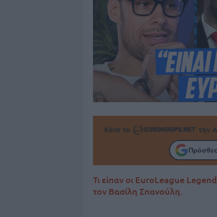
Κάνε το
την Α
Πρόσθεσ
Τι είπαν οι EuroLeague Legend
τον Βασίλη Σπανούλη.