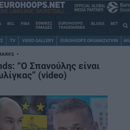
ΕΘΝΙΚΕΣ
EUROHOOPS
A
BCL
FIBA
BLOGS
BET
ΟΜΑΔΕΣ
TRADEMARKS
ΕΣ
TV
VIDEO GALLERY
EUROHOOPS ORGANIZATION
AN
MARKS
•
ds: “Ο Σπανούλης είναι
λίγκας” (video)