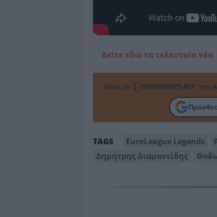
Δείτε εδώ τα τελευταία νέα
Κάνε το
την Α
Πρόσθεσ
EuroLeague Legends
TAGS
Δημήτρης Διαμαντίδης
Θοδω