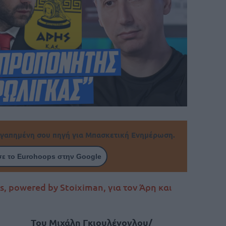
γαπημένη σου πηγή για Μπασκετική Ενημέρωση.
ε το Eurohoops στην Google
s, powered by Stoiximan, για τον Άρη και
Του Μιχάλη Γκιουλένογλου/