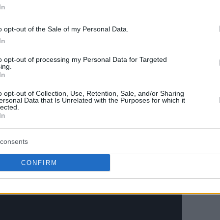
In
λίγκας
, η οποία να πληροί τις προϋποθέσεις,
o opt-out of the Sale of my Personal Data.
In
Γιώργος Πρίντεζης
 – μαζί τους και ο
– πως
to opt-out of processing my Personal Data for Targeted
 τι έχει στο μυαλό του ο
Βασίλης Σπανούλης
.
ing.
In
o opt-out of Collection, Use, Retention, Sale, and/or Sharing
ersonal Data that Is Unrelated with the Purposes for which it
lected.
In
consents
CONFIRM