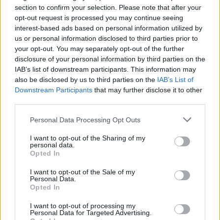
section to confirm your selection. Please note that after your
opt-out request is processed you may continue seeing
interest-based ads based on personal information utilized by
us or personal information disclosed to third parties prior to
your opt-out. You may separately opt-out of the further
disclosure of your personal information by third parties on the
Της Eurohoops team/
info@eurohoops.net
IAB’s list of downstream participants. This information may
also be disclosed by us to third parties on the
IAB’s List of
Η αντίπαλος της
ΑΕΚ
στο Eurocup, Γκραν Κανάρια
Downstream Participants
that may further disclose it to other
ολοκλήρωσε την πρώτη της μεταγραφή κι όπως φαίνεται
third parties.
θα ανανεώσει και με τον Κάιλ Κούριτς
Please note that this website/app uses one or more Google
Personal Data Processing Opt Outs
services and may gather and store information including but
Συγκεκριμένα, η ισπανική ομάδα ανακοίνωσε την
not limited to your visit or usage behaviour. You may click to
I want to opt-out of the Sharing of my
απόκτηση του Ρόις Ο’Νιλ, ο οποίος αποφοίτησε από το
personal data.
grant or deny consent to Google and its third-party tags to
Opted In
Μπέιλορ, όπου στη senior σεζόν του είχε 10 πόντους, 5.8
use your data for below specified purposes in below Google
ριμπάουντ και 3.4 ασίστ ανά αγώνα.
consent section.
I want to opt-out of the Sale of my
Personal Data.
Opted In
Πέρσι, στην πρώτη του επαγγελματική σεζόν, έπαιξε στη
γερμανική Λούντβιγκσμπουργκ, έχοντας 8.1 πόντους και
I want to opt-out of processing my
4.5 ριμπάουντ στο Eurocup.
Personal Data for Targeted Advertising.