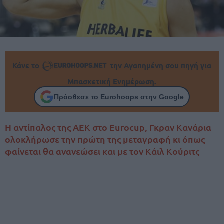
Κάνε το
την Αγαπημένη σου πηγή για
Μπασκετική Ενημέρωση.
Πρόσθεσε το Eurohoops στην Google
Η αντίπαλος της ΑΕΚ στο Eurocup, Γκραν Κανάρια
ολοκλήρωσε την πρώτη της μεταγραφή κι όπως
φαίνεται θα ανανεώσει και με τον Κάιλ Κούριτς