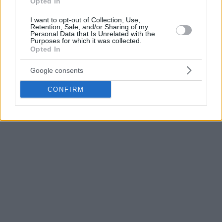
Opted In
Στο μεταξύ, σύμφωνα με δημοσίευμα του
Gigantes Del
I want to opt-out of Collection, Use,
Retention, Sale, and/or Sharing of my
Basket
, ο Κούριτς συμφώνησε να υπογράψει νέο μονοετές
Personal Data that Is Unrelated with the
συμβόλαιο με τους νησιώτες. Ο Αμερικανός γκαρντ
Purposes for which it was collected.
Opted In
προετοιμάζεται για την τρίτη σεζόν του στην ομάδα,
έχοντας ξεπεράσει πλήρως
την περιπέτεια υγείας του
.
Google consents
CONFIRM