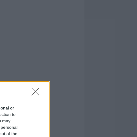
sonal or
ection to
ou may
 personal
out of the