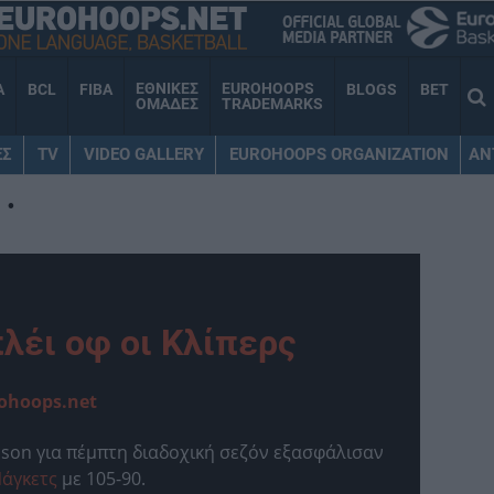
ΕΘΝΙΚΕΣ
EUROHOOPS
A
BCL
FIBA
BLOGS
BET
ΟΜΑΔΕΣ
TRADEMARKS
ΕΣ
TV
VIDEO GALLERY
EUROHOOPS ORGANIZATION
AN
•
πλέι οφ οι Κλίπερς
ohoops.net
son για πέμπτη διαδοχική σεζόν εξασφάλισαν
άγκετς
με 105-90.