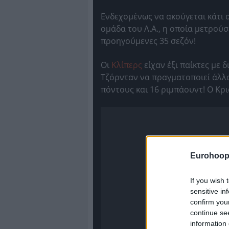
Ενδεχομένως να ακούγεται κάτι 
ομάδα του Λ.Α., η οποία μετρούσ
προηγούμενες 35 σεζόν!
Οι
Κλίπερς
είχαν έξι παίκτες με 
Τζόρνταν να πραγματοποιεί άλλο
πόντους και 16 ριμπάουντ! Ο Κρ
Eurohoop
If you wish 
sensitive in
confirm you
continue se
information 