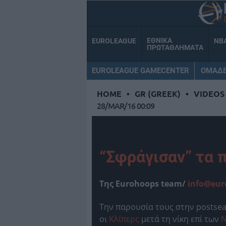
ΕΘΝΙΚΑ
EUROLEAGUE
NB
ΠΡΩΤΑΘΛΗΜΑΤΑ
EUROLEAGUE GAMECENTER
ΟΜΑΔ
HOME
•
GR (GREEK)
•
VIDEOS
28/MAR/16 00:09
“Σφράγισαν” τα 
Της Eurohoops team/
info@eur
Την παρουσία τους στην postsea
οι
Κλίπερς
μετά τη νίκη επί των
Ν