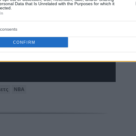
ersonal Data that Is Unrelated with the Purposes for which it
lected.
In
την Αγαπημένη σου πηγή για Μπασκετική
consents
Ενημέρωση.
CONFIRM
ε το Eurohoops στην Google
ετς
ΝΒΑ