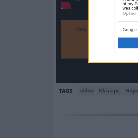
of my P
was col
Opted 
Κάνε το
Google 
Πρόσθεσ
video
Κλίπερς
Νάγκ
TAGS