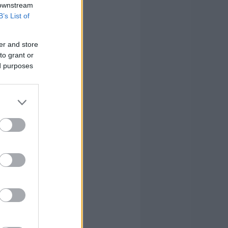
 downstream
B’s List of
er and store
to grant or
ed purposes