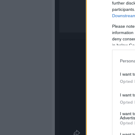
further disc
participants
Downstream 
Please note
information 
deny consent
in below Go
Persona
I want t
Opted 
I want t
Opted 
I want 
Advertis
Opted 
I want t