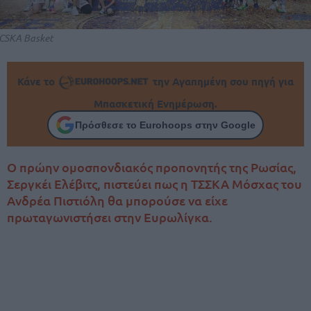
CSKA Basket
Κάνε το
την Αγαπημένη σου πηγή για
Μπασκετική Ενημέρωση.
Πρόσθεσε το Eurohoops στην Google
Ο πρώην ομοσπονδιακός προπονητής της Ρωσίας,
Σεργκέι Ελέβιτς, πιστεύει πως η ΤΣΣΚΑ Μόσχας του
Ανδρέα Πιστιόλη θα μπορούσε να είχε
πρωταγωνιστήσει στην Ευρωλίγκα.