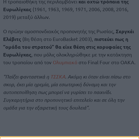
Η τροπαιοθήκη της περιλαμβάνει
και οχτώ τρόπαια της
Ευρωλίγκας
(1961, 1963, 1969, 1971, 2006, 2008, 2016,
2019) μεταξύ άλλων.
Ο πρώην ομοσπονδιακός προπονητής της Ρωσίας,
Σεργκέι
Ελέβιτς
(8η θέση στο EuroBasket 2003),
πιστεύει πως η
“ομάδα του στρατού” θα είχε θέση στις κορυφαίες της
Ευρωλίγκας
, που μόλις ολοκληρώθηκε με την κατάκτηση
του τροπαίου από τον
Ολυμπιακό
στο Final Four στο ΟΑΚΑ.
“Παίζει φανταστικά η
ΤΣΣΚΑ
. Ακόμη κι όταν είναι πίσω στο
σκορ, έχει μία ηρεμία, μία εσωτερική δύναμη και την
αυτοπεποίθηση πως μπορεί να γυρίσει το παιχνίδι.
Συγχαρητήρια στο προπονητικό επιτελείο και σε όλη την
ομάδα για την εξαιρετική τους δουλειά”.