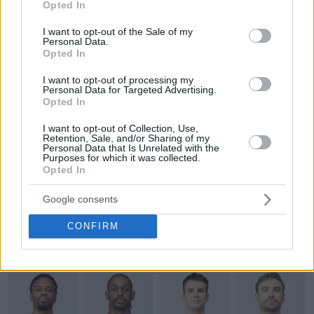
Opted In
use your data for below specified purposes in below Google
consent section.
I want to opt-out of the Sale of my
Personal Data.
Opted In
I want to opt-out of processing my
Personal Data for Targeted Advertising.
Opted In
“Είμαι πεποισμένος πως θα ήταν στις κορυφαίες τέσσερις
I want to opt-out of Collection, Use,
ομάδες στην Ευρωλίγκα. Είναι ομάδα επιπέδου Final Four”
,
Retention, Sale, and/or Sharing of my
Personal Data that Is Unrelated with the
είπε (
“ΜATCH TV”
) ο 77χρονος Ρώσος μετά από τη
Purposes for which it was collected.
Opted In
“σκούπα”
(4-0)
επί της
Ούνιξ Καζάν
στους Τελικούς της VTB
League.
Google consents
Το ρόστερ της ΤΣΣΚΑ Μόσχας
CONFIRM