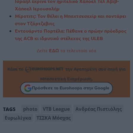
Ισραήλ έκρινε τον ημιτελικό Χάποελ Τελ Αβίβ-
Χάποελ Ιερουσαλήμ
Μίροτιτς: Τον θέλει η Μπαχτσεσεχίρ και ποντάρει
στον Τζόρτζεβιτς
Εντουάρντο Πορτέλα: Πέθανε ο πρώην πρόεδρος
της ACB κι ιδρυτικό στέλεχος της ULEB
Δείτε
ΕΔΩ
τα τελευταία νέα
Κάνε το
την Αγαπημένη σου πηγή για
Μπασκετική Ενημέρωση.
Πρόσθεσε το Eurohoops στην Google
photo
VTB League
Ανδρέας Πιστιόλης
TAGS
Ευρωλίγκα
ΤΣΣΚΑ Μόσχας