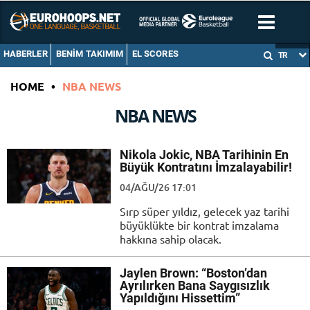
HABERLER
BENIM TAKIMIM
EL SCORES
TR
HOME
•
NBA NEWS
NBA NEWS
Nikola Jokic, NBA Tarihinin En
Büyük Kontratını İmzalayabilir!
04/AĞU/26 17:01
Sırp süper yıldız, gelecek yaz tarihi
büyüklükte bir kontrat imzalama
hakkına sahip olacak.
Jaylen Brown: “Boston’dan
Ayrılırken Bana Saygısızlık
Yapıldığını Hissettim”