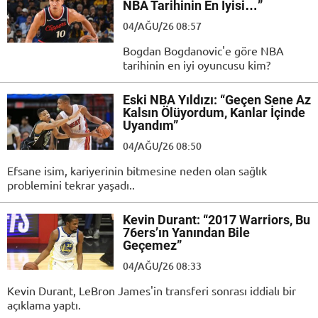
NBA Tarihinin En İyisi…”
04/AĞU/26 08:57
Bogdan Bogdanovic'e göre NBA
tarihinin en iyi oyuncusu kim?
Eski NBA Yıldızı: “Geçen Sene Az
Kalsın Ölüyordum, Kanlar İçinde
Uyandım”
04/AĞU/26 08:50
Efsane isim, kariyerinin bitmesine neden olan sağlık
problemini tekrar yaşadı..
Kevin Durant: “2017 Warriors, Bu
76ers’ın Yanından Bile
Geçemez”
04/AĞU/26 08:33
Kevin Durant, LeBron James'in transferi sonrası iddialı bir
açıklama yaptı.