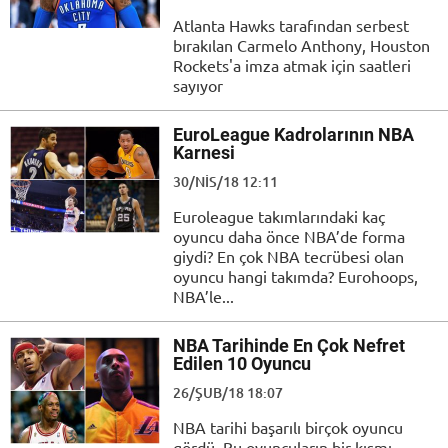
Atlanta Hawks tarafından serbest
bırakılan Carmelo Anthony, Houston
Rockets'a imza atmak için saatleri
sayıyor
EuroLeague Kadrolarının NBA
Karnesi
30/NIS/18 12:11
Euroleague takımlarındaki kaç
oyuncu daha önce NBA’de forma
giydi? En çok NBA tecrübesi olan
oyuncu hangi takımda? Eurohoops,
NBA’le...
NBA Tarihinde En Çok Nefret
Edilen 10 Oyuncu
26/ŞUB/18 18:07
NBA tarihi başarılı birçok oyuncu
gördü. Bu oyuncuların bir kısmı