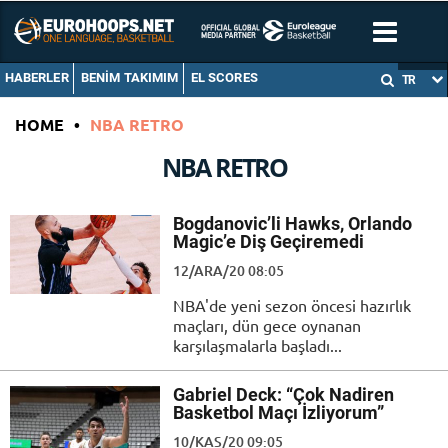
HABERLER
BENIM TAKIMIM
EL SCORES
TR
HOME
•
NBA RETRO
NBA RETRO
Bogdanovic’li Hawks, Orlando
Magic’e Diş Geçiremedi
12/ARA/20 08:05
NBA'de yeni sezon öncesi hazırlık
maçları, dün gece oynanan
karşılaşmalarla başladı...
Gabriel Deck: “Çok Nadiren
Basketbol Maçı İzliyorum”
10/KAS/20 09:05