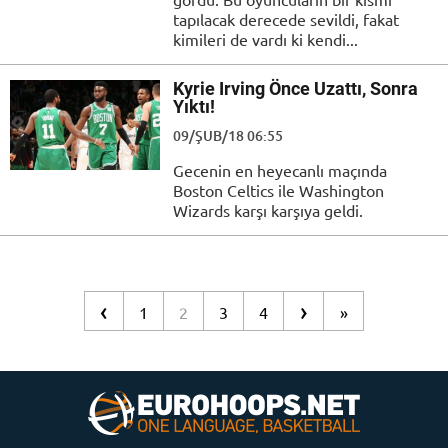
tapılacak derecede sevildi, fakat
kimileri de vardı ki kendi...
Kyrie Irving Önce Uzattı, Sonra
Yıktı!
09/ŞUB/18 06:55
Gecenin en heyecanlı maçında
Boston Celtics ile Washington
Wizards karşı karşıya geldi.
‹
›
1
2
3
4
»