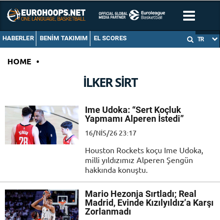
HABERLER
BENIM TAKIMIM
EL SCORES
TR
HOME
•
İLKER SIRT
Ime Udoka: “Sert Koçluk
Yapmamı Alperen İstedi”
16/NIS/26 23:17
Houston Rockets koçu Ime Udoka,
milli yıldızımız Alperen Şengün
hakkında konuştu.
Mario Hezonja Sırtladı; Real
Madrid, Evinde Kızılyıldız’a Karşı
Zorlanmadı