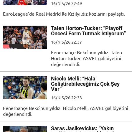
16/NIS/26 22:49
EuroLeague'de Real Madrid ile Kızılyıldız kozlarını paylaştı.
Talen Horton-Tucker: “Playoff
Öncesi Form Tutmak İstiyorum”
16/NIS/26 22:37
Fenerbahçe Beko'nun yıldızı Talen
Horton-Tucker, ASVEL galibiyetini
değerlendirdi.
Nicolo Melli: “Hala
Geliştirebileceğimiz Çok Şey
Var”
16/NIS/26 22:33
Fenerbahçe Beko'nun yıldızı Nicolo Melli, ASVEL galibiyetini
değerlendirdi.
Saras Jasikevicius: “Yakın