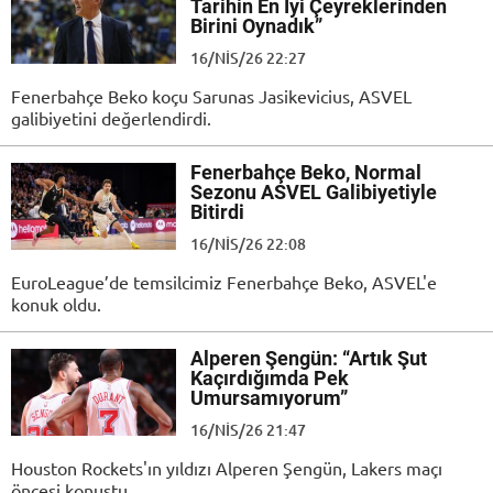
Tarihin En İyi Çeyreklerinden
Birini Oynadık”
16/NIS/26 22:27
Fenerbahçe Beko koçu Sarunas Jasikevicius, ASVEL
galibiyetini değerlendirdi.
Fenerbahçe Beko, Normal
Sezonu ASVEL Galibiyetiyle
Bitirdi
16/NIS/26 22:08
EuroLeague’de temsilcimiz Fenerbahçe Beko, ASVEL'e
konuk oldu.
Alperen Şengün: “Artık Şut
Kaçırdığımda Pek
Umursamıyorum”
16/NIS/26 21:47
Houston Rockets'ın yıldızı Alperen Şengün, Lakers maçı
öncesi konuştu.