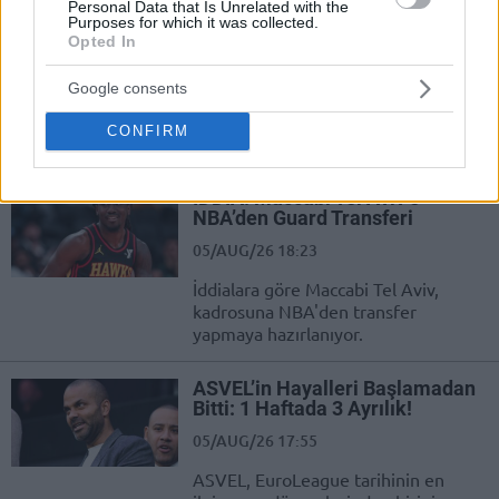
Personal Data that Is Unrelated with the
İstanbul’da Yıldızlar Geçidi: NBA
Purposes for which it was collected.
ve FIBA’nın Basketbol Kampı
Opted In
Geliyor!
05/AUG/26 18:45
Google consents
NBA ve FIBA'nın 'Basketball Without Borders'
CONFIRM
organizasyonu, bir kez daha İstanbul'a geliyor.
İDDİA: Maccabi Tel Aviv’e
NBA’den Guard Transferi
05/AUG/26 18:23
İddialara göre Maccabi Tel Aviv,
kadrosuna NBA'den transfer
yapmaya hazırlanıyor.
ASVEL’in Hayalleri Başlamadan
Bitti: 1 Haftada 3 Ayrılık!
05/AUG/26 17:55
ASVEL, EuroLeague tarihinin en