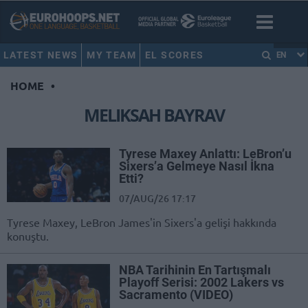
LATEST NEWS
MY TEAM
EL SCORES
EN
HOME
•
MELIKSAH BAYRAV
Tyrese Maxey Anlattı: LeBron’u
Sixers’a Gelmeye Nasıl İkna
Etti?
07/AUG/26 17:17
Tyrese Maxey, LeBron James'in Sixers'a gelişi hakkında
konuştu.
NBA Tarihinin En Tartışmalı
Playoff Serisi: 2002 Lakers vs
Sacramento (VIDEO)