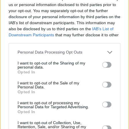
Körfez Basket’e Transfer Oldu
us or personal information disclosed to third parties prior to
07/AUG/26 16:12
your opt-out. You may separately opt-out of the further
disclosure of your personal information by third parties on the
Glint Körfez Basket, yerli
IAB’s list of downstream participants. This information may
rotasyonuna önemli bir ekleme yaptı.
also be disclosed by us to third parties on the
IAB’s List of
Downstream Participants
that may further disclose it to other
Galatasaray, Valencia’nın Yeni
third parties.
Uzununu Kiraladı!
Please note that this website/app uses one or more Google
Personal Data Processing Opt Outs
07/AUG/26 15:43
services and may gather and store information including but
Galatasaray, uzun rotasyonuna
not limited to your visit or usage behaviour. You may click to
I want to opt-out of the Sharing of my
personal data.
önemli bir takviye yaptı.
grant or deny consent to Google and its third-party tags to
Opted In
use your data for below specified purposes in below Google
consent section.
Milano’nun Yeni Yıldızı:
I want to opt-out of the Sale of my
Personal Data.
“Avrupa’da Oynayacağımı Hiç
Opted In
Düşünmezdim!”
07/AUG/26 15:21
I want to opt-out of processing my
Personal Data for Targeted Advertising.
Milano'nun yeni yıldızı Garrison Mathews, açıklamalarda
Opted In
bulundu.
I want to opt-out of Collection, Use,
Retention, Sale, and/or Sharing of my