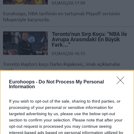
07/AUG/26 17:09
Eurohoops, NBA tarihinin en tartışmalı Playoff serisinin
hikayesiyle karşınızda.
Toronto’nun Sırp Koçu: “NBA ile
Avrupa Arasındaki En Büyük
Fark…”
07/AUG/26 16:55
Toronto Raptors koçu Darko Rajakovic, imalı açıklamalar
yaptı.
Eurohoops -
Do Not Process My Personal
Olympiakos’tan Ayrıldı,
Information
Zalgiris’e Geri Döndü!
07/AUG/26 16:36
If you wish to opt-out of the sale, sharing to third parties, or
processing of your personal or sensitive information for
Zalgiris, guard rotasyonuna tanıdık
targeted advertising by us, please use the below opt-out
bir ekleme yaptı.
section to confirm your selection. Please note that after your
opt-out request is processed you may continue seeing
Fenerbahçe’den Ayrıldı, Glint
interest-based ads based on personal information utilized by