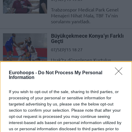
Trabzonspor Medical Park Genel
Menajeri Nihat Mala, TBF Tv’nin
sorularını yanıtladı.
Büyükçekmece Konya’yı Farklı
Geçti
07/SEP/15 18:27
Uşak’ta düzenlenen Kurtuluş
turnuvasının ilk maçında Demir İnşaat
Büyükçekmece Belediyespor, Torku
Eurohoops -
Do Not Process My Personal
Konyaspor’u 77-59 ile geçti.
Information
Türkiye Ağırlık Çalıştı
If you wish to opt-out of the sale, sharing to third parties, or
processing of your personal or sensitive information for
07/SEP/15 12:52
targeted advertising by us, please use the below opt-out
section to confirm your selection. Please note that after your
Eurobasket 2015 B grubunda
mücadele eden Türkiye'de Oğuz
opt-out request is processed you may continue seeing
Savaş, Barış Hersek ve Furkan
interest-based ads based on personal information utilized by
Korkmaz, Almanya ile oynanacak
us or personal information disclosed to third parties prior to