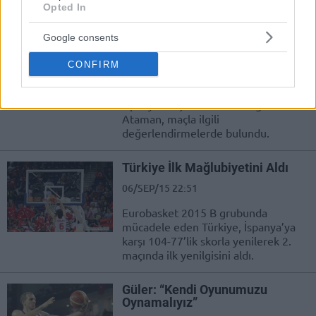
Opted In
dinleniyor.
Google consents
Ataman: “Hedef Maçımız
Almanya”
CONFIRM
06/SEP/15 22:53
İspanya maçı sonrasında Ergin
Ataman, maçla ilgili
değerlendirmelerde bulundu.
Türkiye İlk Mağlubiyetini Aldı
06/SEP/15 22:51
Eurobasket 2015 B grubunda
mücadele eden Türkiye, İspanya’ya
karşı 104-77’lik skorla yenilerek 2.
maçında ilk yenilgisini aldı.
Güler: “Kendi Oyunumuzu
Oynamalıyız”