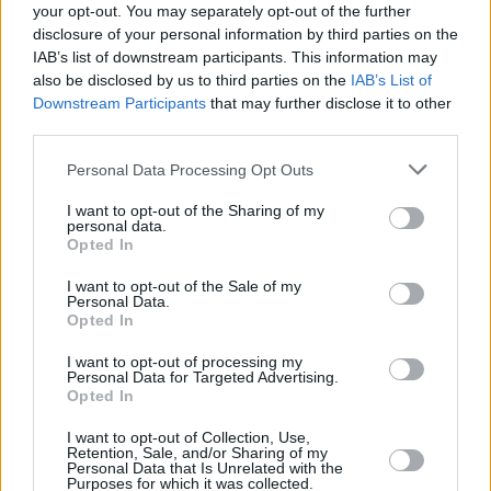
karşılaşma öncesi...
your opt-out. You may separately opt-out of the further
disclosure of your personal information by third parties on the
IAB’s list of downstream participants. This information may
Fenerbahçe İdmanlara Başladı
also be disclosed by us to third parties on the
IAB’s List of
07/SEP/15 12:04
Downstream Participants
that may further disclose it to other
third parties.
Fenerbahçe, Zeljko Obradovic
yönetiminde yeni sezon hazırlıklarına
Please note that this website/app uses one or more Google
Personal Data Processing Opt Outs
başladı.
services and may gather and store information including but
not limited to your visit or usage behaviour. You may click to
I want to opt-out of the Sharing of my
personal data.
Delibasic Turnuvası’na
grant or deny consent to Google and its third-party tags to
Opted In
Türkiye’den 2 Takım
use your data for below specified purposes in below Google
consent section.
07/SEP/15 10:57
I want to opt-out of the Sale of my
Personal Data.
Bosna-Hersek’teki Mirza Delibasic turnuvasına Türkiye’den
Opted In
Türk Telekom ve Trabzonspor Medical Park katılıyor.
I want to opt-out of processing my
Personal Data for Targeted Advertising.
Milliler Bugün Dinleniyor
Opted In
07/SEP/15 10:48
I want to opt-out of Collection, Use,
Retention, Sale, and/or Sharing of my
Eurobasket 2015 B grubunda
Personal Data that Is Unrelated with the
Purposes for which it was collected.
mücadele eden Türkiye bugün