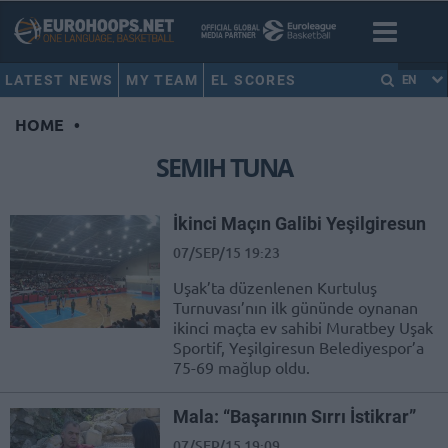
LATEST NEWS
MY TEAM
EL SCORES
EN
HOME
•
SEMIH TUNA
İkinci Maçın Galibi Yeşilgiresun
07/SEP/15 19:23
Uşak’ta düzenlenen Kurtuluş
Turnuvası’nın ilk gününde oynanan
ikinci maçta ev sahibi Muratbey Uşak
Sportif, Yeşilgiresun Belediyespor’a
75-69 mağlup oldu.
Mala: “Başarının Sırrı İstikrar”
07/SEP/15 19:09