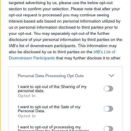
targeted advertising by us, please use the below opt-out
Ο Μάρκους Φόστερ μίλησε για τον ερχομό του, στον
section to confirm your selection. Please note that after your
ΠΑΟΚ, τον Αντρέα Τρινκιέρι, δηλώνοντας χαρούμενος για
opt-out request is processed you may continue seeing
τη νέα ομάδα...
interest-based ads based on personal information utilized by
us or personal information disclosed to third parties prior to
ΠΑΟΚ: Χωρίς Ντίμσα η
your opt-out. You may separately opt-out of the further
προετοιμασία για Παναθηναϊκό,
disclosure of your personal information by third parties on the
παρών ο Τρινκιέρι
IAB’s list of downstream participants. This information may
25/MAY/26 19:08
also be disclosed by us to third parties on the
IAB’s List of
Downstream Participants
that may further disclose it to other
Ο Τόμας Ντίμσα απουσιάζει από την προετοιμασία του
third parties.
ΠΑΟΚ για το ματς με τον Παναθηναϊκό, λόγω ενοχλήσεων,
ενώ στην...
Please note that this website/app uses one or more Google
Personal Data Processing Opt Outs
services and may gather and store information including but
Τρινκιέρι για ΠΑΟΚ: “Αυτή τη
not limited to your visit or usage behaviour. You may click to
I want to opt-out of the Sharing of my
στιγμή δεν υπάρχει σχεδόν
personal data.
grant or deny consent to Google and its third-party tags to
τίποτα, μόνο το πάθος της μισής
Opted In
use your data for below specified purposes in below Google
πόλης”
consent section.
I want to opt-out of the Sale of my
13/MAY/26 18:30
Personal Data.
Opted In
Ο Αντρέα Τρινκιέρι μίλησε για τη νέα σελίδα της καριέρας
του, τον ΠΑΟΚ.
I want to opt-out of processing my