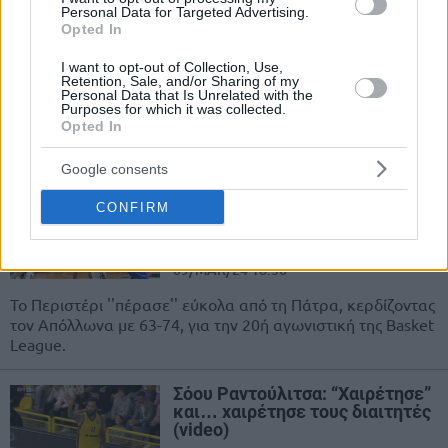
Λαύριο: Πήρε τη ρεβάνς απ’ τον
Personal Data for Targeted Advertising.
Opted In
Απόλλωνα και σώθηκε
17/MAR/24 21:08
I want to opt-out of Collection, Use,
Retention, Sale, and/or Sharing of my
Το Λαύριο έκανε τη διαφορά στην
Personal Data that Is Unrelated with the
Purposes for which it was collected.
τέταρτη περίοδο, κέρδισε τον
Opted In
Απόλλωνα (82-75), πήρε τη ρεβάνς
του πρώτου γύρου και...
Google consents
Περιστέρι: Εδραιώνεται στην
CONFIRM
τρίτη θέση, κέρδισε και τον
Απόλλωνα στη Πάτρα
09/MAR/24 18:56
Το Περιστέρι ''πέρασε'' εύκολα από τη Πάτρα, κερδίζοντας
τον Απόλλωνα με 63-74, για την 20ή αγωνιστική της Basket
League.
Σόου Ραντούλιτσα: “Χαιρέτησε”
και… χαιρέτησε τους διαιτητές
(video)