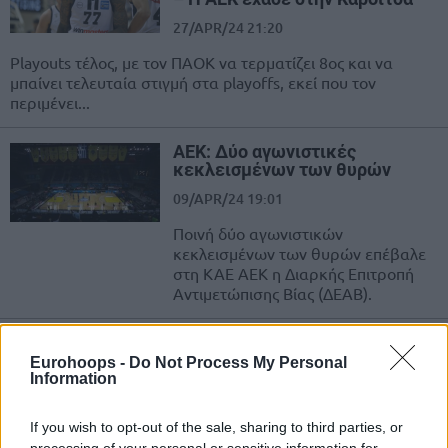
27/APR/24 21:20
Playouts τέλος, με τον ΠΑΟΚ να τερματίζει 8ος και να
μπαίνει τελευταία στιγμή στα playoffs, εκεί που τον
περιμένει...
ΑΕΚ: Δύο αγωνιστικές
κεκλεισμένων των θυρών
09/APR/24 19:01
Ποινή δύο αγωνιστικών
κεκλεισμένων των θυρών επέβαλε
στη ΚΑΕ ΑΕΚ η Διαρκής Επιτροπή
Αντιμετώπισης Βίας (ΔΕΑΒ).
ΠΑΟΚ: Νίκησε (ξανά) μετά από
56 μέρες τον Απόλλωνα και τον
Eurohoops -
Do Not Process My Personal
“βύθισε”
Information
30/MAR/24 18:52
If you wish to opt-out of the sale, sharing to third parties, or
Ο μισός Απόλλων Πάτρας των επτά ουσιαστικά παικτών,