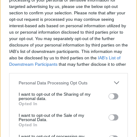
processing of your personal or sensitive information for
ήθελε "διπλό" στην Πυλαία για να ελπίζει. Αυτό δεν ήρθε
targeted advertising by us, please use the below opt-out
(87-63...
section to confirm your selection. Please note that after your
opt-out request is processed you may continue seeing
Stoiximan Basket League: Έκτος
interest-based ads based on personal information utilized by
o Κολοσσός, τα γκρουπ του
us or personal information disclosed to third parties prior to
τρίτου γύρου!
your opt-out. You may separately opt-out of the further
disclosure of your personal information by third parties on the
24/MAR/24 21:27
IAB’s list of downstream participants. This information may
Η ΑΕΚ περίμενε ευχάριστα μαντάτα από τον έτερο
also be disclosed by us to third parties on the
IAB’s List of
"Δικέφαλο" ΠΑΟΚ στην Καρδίτσα, αυτά δεν ήρθαν κι έτσι
Downstream Participants
that may further disclose it to other
ο Κολοσσός...
third parties.
Please note that this website/app uses one or more Google
Ολυμπιακός: Άνετα τον
Personal Data Processing Opt Outs
services and may gather and store information including but
Απόλλωνα με τρίποντη
καταιγίδα
not limited to your visit or usage behaviour. You may click to
I want to opt-out of the Sharing of my
personal data.
grant or deny consent to Google and its third-party tags to
24/MAR/24 17:58
Opted In
use your data for below specified purposes in below Google
Χωρίς να ζοριστεί τούτη τη φορά, ο Ολυμπιακός πέρασε
consent section.
I want to opt-out of the Sale of my
σαν... σίφουνας από την Πάτρα (63-93 τον ουραγό
Personal Data.
Opted In
Απόλλωνα) και...
I want to opt-out of processing my