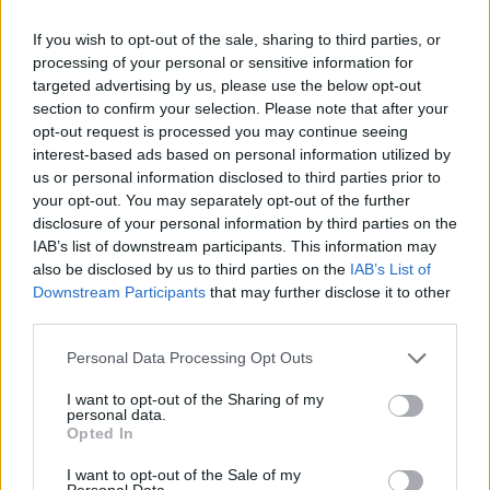
Ο Γιώργος Μπόγρης συνεχίζει να βάζει... πινέζες στον
If you wish to opt-out of the sale, sharing to third parties, or
ελληνικό χάρτη, με το Μαρούσι να αποτελεί την νέα
περιπέτειά του....
processing of your personal or sensitive information for
targeted advertising by us, please use the below opt-out
section to confirm your selection. Please note that after your
Ο Γιώργος Μπόγρης
opt-out request is processed you may continue seeing
ανακοινώθηκε από το Μαρούσι
interest-based ads based on personal information utilized by
12/OCT/23 13:39
us or personal information disclosed to third parties prior to
your opt-out. You may separately opt-out of the further
Ο Γιώργος Μπόγρης επιστρέφει
disclosure of your personal information by third parties on the
στην αγωνιστική δράση για να
IAB’s list of downstream participants. This information may
υπερασπιστεί τη ρακέτα του
also be disclosed by us to third parties on the
IAB’s List of
νεοφώτιστου Αμαρουσίου...
Downstream Participants
that may further disclose it to other
third parties.
Μπόγρης: “Σωστή η απόφαση
του Σλούκα, μέτρια ομάδα ο
Please note that this website/app uses one or more Google
Personal Data Processing Opt Outs
Παναθηναϊκός”
services and may gather and store information including but
02/AUG/23 19:22
not limited to your visit or usage behaviour. You may click to
I want to opt-out of the Sharing of my
personal data.
grant or deny consent to Google and its third-party tags to
Opted In
Ο Γιώργος Μπόγρης μοίρασε μοναδικές ατάκες στην
use your data for below specified purposes in below Google
διαδικτυακή εκπομπή ''Over Play''.
consent section.
I want to opt-out of the Sale of my
Personal Data.