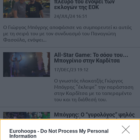
πλευρό του ενόψει των
εκλογών της ΕΟΚ
24/JUL/24 16:51
Ο Γιώργος Μπόγρης αποφάσισε να συμπορευτεί κι αυτός
με τη σειρά του με τον συνδυασμό του Παναγιώτη
Φασούλα, ενόψει...
All-Star Game: Το σόου του…
Μπογρίνιο στην Καρδίτσα
17/DEC/23 19:12
Ο γνωστός πλακατζής Γιώργος
Μπόγρης "έκλεψε" την παράσταση
στην Καρδίτσα με το ταπεραμέντο
του και τη διάθεσή του.
Μπόγρης: Ο “γυρολόγος” ψηλός
με τους δύο ευρωπαϊκούς
τίτλους
Eurohoops -
Do Not Process My Personal
12/OCT/23 19:26
Information