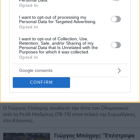
Opted In
Σον Τζέιμς: “Ο Σχορτσιανίτης
μπορούσε να παίξει στο ΝΒΑ,
τον Μπόγρη τον αγαπώ” (video)
I want to opt-out of processing my
Personal Data for Targeted Advertising.
24/MAY/23 18:24
Opted In
Ο Σον Τζέιμς μιλώντας στην κάμερα της Cosmote,
I want to opt-out of Collection, Use,
ξεκαθάρισε πως ο Σοφοκλής Σχορτσιανίτης θα μπορούσε
Retention, Sale, and/or Sharing of my
Personal Data that Is Unrelated with the
να παίξει στο ΝΒΑ,...
Purposes for which it was collected.
Opted In
Μπόγρης: “Στην Ελλάδα
θεωρούμε λίγο κομπλεξικό να
Google consents
παίζεις ζώνη, βγάζω το καπέλο
στον προπονητή της Ρεάλ”
CONFIRM
(video)
23/MAY/23 00:22
Ο Γιώργος Μπόγρης σχολίασε την ήττα του Ολυμπιακού
από τη Ρεάλ Μαδρίτης (78-79) στον τελικό της Ευρωλίγκας
στο Κάουνας.
Γιώργος Μπόγρης: “Επέστρεψα