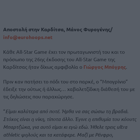
Αποστολή στην Καρδίτσα, Μάνος Φυρογένης/
info@eurohoops.net
Κάθε All-Star Game έχει τον πρωταγωνιστή του και το
πρόσωπο της 26ης έκδοσης του All-Star Game της
Καρδίτσας ήταν δίχως αμφιβολία ο
Γιώργος Μπόγρης
.
Πριν καν πατήσει το πόδι του στο παρκέ, ο “Μπογρίνιο”
έδειξε την ούτως ή άλλως… χαβαλετζίδικη διάθεσή του με
τις δηλώσεις που παραχώρησε.
“
Είμαι καλύτερα από ποτέ. Ήρθα να σας σώσω τη βραδιά.
Στόχος είναι η νίκη, τίποτα άλλο. Έγινε η επιθυμία του κόουτς
Μπαρτζώκα, για αυτό είμαι κι εγώ εδώ. Ήθελε τρεις ultra
athletic ψηλούς και τα κατάφερε. Μαζί με Ρένφρο,