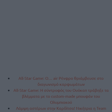
All-Star Game: Ο… air Ρένφρο θριάμβευσε στο
διαγωνισμό καρφωμάτων
All-Star Game: Η σύντροφός του Ουόκαπ τράβηξε τα
βλέμματα με το custom-made μπουφάν του
Ολυμπιακού
Λάμψη αστέρων στην Καρδίτσα! Νικήτρια η Team