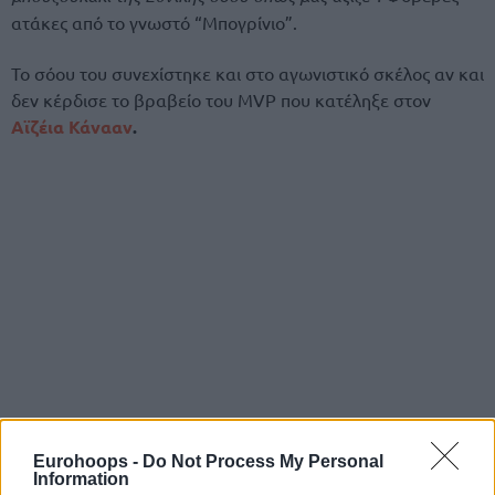
ατάκες από το γνωστό “Μπογρίνιο”.
Το σόου του συνεχίστηκε και στο αγωνιστικό σκέλος αν και
δεν κέρδισε το βραβείο του MVP που κατέληξε στον
Αϊζέια Κάνααν
.
Eurohoops -
Do Not Process My Personal
Information