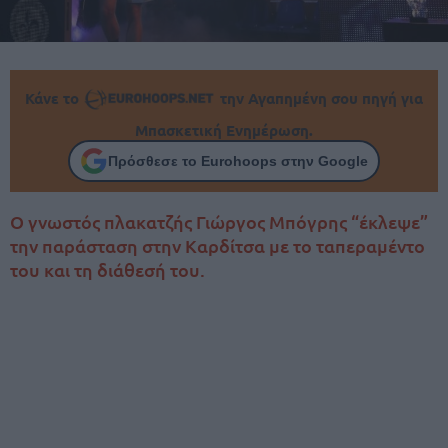
Κάνε το
την Αγαπημένη σου πηγή για
Μπασκετική Ενημέρωση.
Πρόσθεσε το Eurohoops στην Google
Ο γνωστός πλακατζής Γιώργος Μπόγρης “έκλεψε”
την παράσταση στην Καρδίτσα με το ταπεραμέντο
του και τη διάθεσή του.