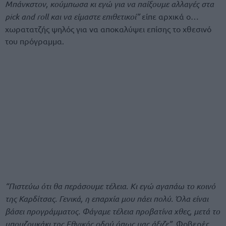
Μπάνκστον, κούμπωσα κι εγώ για να παίξουμε αλλαγές στα
pick and roll και να είμαστε επιθετικοί”
είπε αρχικά ο…
χωρατατζής ψηλός για να αποκαλύψει επίσης το χθεσινό
του πρόγραμμα.
“Πιστεύω ότι θα περάσουμε τέλεια. Κι εγώ αγαπάω το κοινό
της Καρδίτσας. Γενικά, η επαρχία μου πάει πολύ. Όλα είναι
βάσει προγράμματος. Φάγαμε τέλεια προβατίνα χθες, μετά το
μπουζουκάκι της Εθνικής οδού όπως μας άξιζε”.
Φοβερές