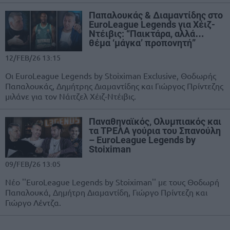
Παπαλουκάς & Διαμαντίδης στο
EuroLeague Legends για Χέιζ-
Ντέιβις: “Παικτάρα, αλλά…
θέμα ‘μάγκα’ προπονητή”
12/FEB/26 13:15
Οι EuroLeague Legends by Stoiximan Exclusive, Θοδωρής
Παπαλουκάς, Δημήτρης Διαμαντίδης και Γιώργος Πρίντεζης
μιλάνε για τον Νάιτζελ Χέιζ-Ντέιβις.
Παναθηναϊκός, Ολυμπιακός και
τα ΤΡΕΛΑ γούρια του Σπανούλη
– EuroLeague Legends by
Stoiximan
09/FEB/26 13:05
Νέο ''EuroLeague Legends by Stoiximan'' με τους Θοδωρή
Παπαλουκά, Δημήτρη Διαμαντίδη, Γιώργο Πρίντεζη και
Γιώργο Λέντζα.