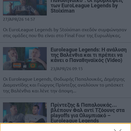
Παναθηναϊκό”: Οι προβλέψεις
των EuroLeague Legends by
Stoiximan
27/APR/26 14:57
Οι EuroLeague Legends by Stoiximan σχεδόν συμφώνησαν
στις ομάδες που θα είναι στο Final Four της Ευρωλίγκας.
Euroleague Legends: Η ανάλυση
της Βαλένθια και τι πρέπει να
κάνει ο Παναθηναϊκός (Video)
23/APR/26 09:15
Οι Euroleague Legends, Θοδωρής Παπαλουκάς, Δημήτρης
Διαμαντίδης και Γιώργος Πρίντεζης αναλύουν το μπάσκετ
της Βαλένθια και λένε την άποψη...
Πρίντεζης & Παπαλουκάς…
βλέπουν Φαλ αντί Τζόουνς στα
playoffs για Ολυμπιακό –
Euroleague Legends
21/APR/26 10:27