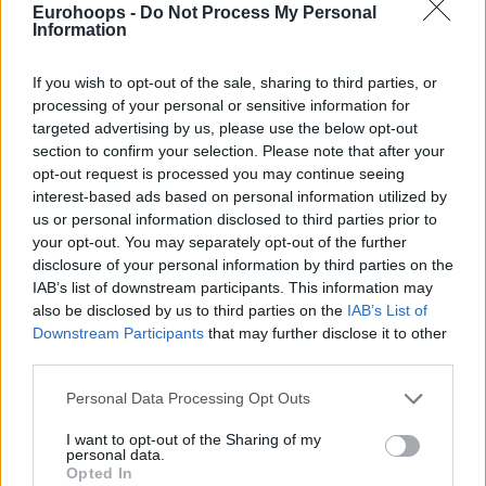
Eurohoops -
Do Not Process My Personal
Oι Euroleague Legends Θοδωρής Παπαλουκάς, Δημήτρης
Information
Διαμαντίδης και Γιώργος Πρίντεζης, αναλύουν τον...
ευχάριστο πονοκέφαλο του Γιώργου Μπαρτζώκα και των...
If you wish to opt-out of the sale, sharing to third parties, or
processing of your personal or sensitive information for
“Ολυμπιακός-Παναθηναϊκός
targeted advertising by us, please use the below opt-out
στα Playoffs ή στο Final Four;” –
section to confirm your selection. Please note that after your
Euroleague Legends
opt-out request is processed you may continue seeing
interest-based ads based on personal information utilized by
20/APR/26 16:31
us or personal information disclosed to third parties prior to
Οι "Euroleague Legends by Stoiximan" απαντάνε στο αν
your opt-out. You may separately opt-out of the further
προτιμούν να δουν ντέρμπι ανάμεσα σε Ολυμπιακό και
disclosure of your personal information by third parties on the
Παναθηναϊκό, στα Playoffs,...
IAB’s list of downstream participants. This information may
also be disclosed by us to third parties on the
IAB’s List of
“Αν ήμουν Ολυμπιακός, θα
Downstream Participants
that may further disclose it to other
ήθελα Παναθηναϊκό στα
third parties.
playoffs” – EuroLeague Legends
Please note that this website/app uses one or more Google
Personal Data Processing Opt Outs
20/APR/26 13:11
services and may gather and store information including but
Νέο επεισόδιο ''EuroLeague Legends by Stoiximan'' με
not limited to your visit or usage behaviour. You may click to
I want to opt-out of the Sharing of my
personal data.
μπόλικο... Ολυμπιακό και Παναθηναϊκό!
grant or deny consent to Google and its third-party tags to
Opted In
use your data for below specified purposes in below Google