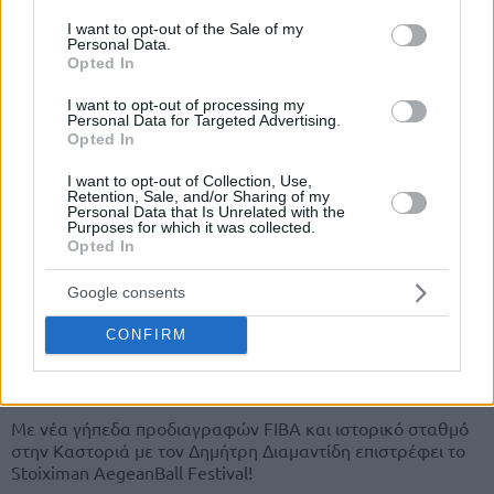
consent section.
EuroLeague Legends by
I want to opt-out of the Sale of my
Personal Data.
Stoiximan: Ποτό με Σάρας στη
Opted In
Βίσση και ΚΟΥΛΕΣ ιστορίες…
ποδοσφαίρου
I want to opt-out of processing my
Personal Data for Targeted Advertising.
30/MAR/26 13:05
Opted In
Νέο επεισόδιο ''EuroLeague Legends by Stoiximan'' με πολύ
μπάσκετ. Όπως πάντα. Και με τρελές ιστορίες. Επίσης,
I want to opt-out of Collection, Use,
Retention, Sale, and/or Sharing of my
όπως πάντα.
Personal Data that Is Unrelated with the
Purposes for which it was collected.
Opted In
Το Stoiximan AegeanBall
Festival επιστρέφει στη Σύρο
Google consents
26-28 Ιουνίου 2026, με…
ενδιάμεσο σταθμό τη γενέτειρα
CONFIRM
του Δημήτρη Διαμαντίδη,
Καστοριά!
16/MAR/26 13:08
Με νέα γήπεδα προδιαγραφών FIBA και ιστορικό σταθμό
στην Καστοριά με τον Δημήτρη Διαμαντίδη επιστρέφει το
Stoiximan AegeanBall Festival!