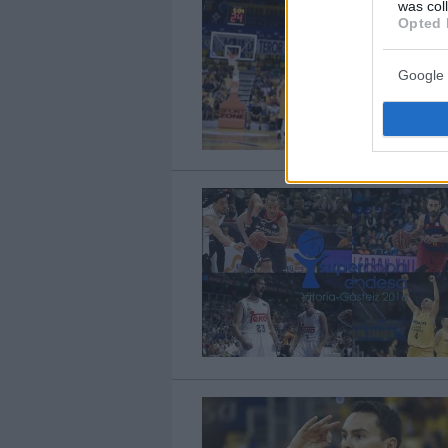
was col
Opted 
Google 