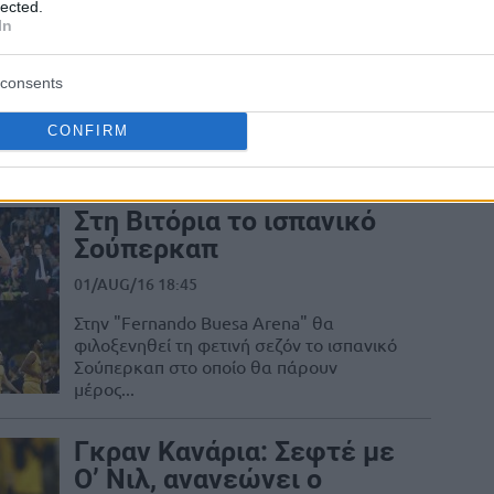
lected.
Ανανέωσε ο Κούριτς
In
01/AUG/16 22:39
consents
Τη φανέλα της Γκραν Κανάρια θα φορά
και τη νέα σεζόν ο Κάιλ Κούριτς, ο
CONFIRM
οποίος θα βρεθεί στον...
Στη Βιτόρια το ισπανικό
Σούπερκαπ
01/AUG/16 18:45
Στην "Fernando Buesa Arena" θα
φιλοξενηθεί τη φετινή σεζόν το ισπανικό
Σούπερκαπ στο οποίο θα πάρουν
μέρος...
Γκραν Κανάρια: Σεφτέ με
Ο’ Νιλ, ανανεώνει ο