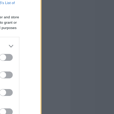
B’s List of
er and store
to grant or
ed purposes