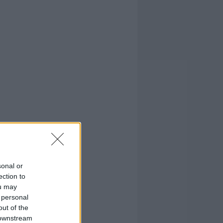
sonal or
ection to
ou may
 personal
out of the
 downstream