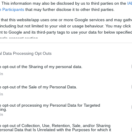
. This information may also be disclosed by us to third parties on the
IA
12/AUG/16 11:01
Participants
that may further disclose it to other third parties.
Ο Βέλιμιρ Περάσοβιτς συνεχίζει το
 that this website/app uses one or more Google services and may gath
"χτίσιμο" της Αναντολού Εφές και
including but not limited to your visit or usage behaviour. You may click 
σύμφωνα με το Gigantes η τουρκική
 to Google and its third-party tags to use your data for below specifi
ομάδα έχει καταθέσει...
ogle consent section.
l Data Processing Opt Outs
Στην Γκραν Κανάρια ο
Πλάνινιτς
o opt-out of the Sharing of my personal data.
03/AUG/16 12:25
In
Η ομάδα από τους Κανάριους Νήσους
o opt-out of the Sale of my Personal Data.
ενισχύει την φρόντ λάιν της με τον
In
Κροάτη διεθνή σέντερ, Ντάρκο
Πλάνινιτς που...
to opt-out of processing my Personal Data for Targeted
ing.
In
o opt-out of Collection, Use, Retention, Sale, and/or Sharing
Γκραν Κανάρια:
ersonal Data that Is Unrelated with the Purposes for which it