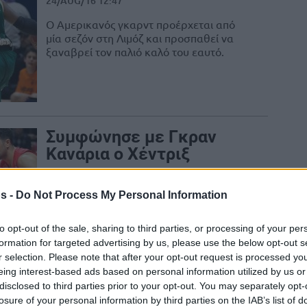
24/AUG/16 12:47
Ο Αμερικανός γκαρντ προέρχεται από
μία σεζόν στη Λιμόζ και προσπαθεί να
ξαναβρεί τον παλιό καλό του εαυτό.
Συμφώνησε με Γκραν
Κανάρια ο Χέντριξ
16/AUG/16 10:29
s -
Do Not Process My Personal Information
Ο Ρίτσαρντ Χέντριξ συμφώνησε να
συνεχίσει την καριέρα του στην Γκραν
Κανάρια μετά την αποδέσμευση του από
to opt-out of the sale, sharing to third parties, or processing of your per
τη Μακάμπι...
formation for targeted advertising by us, please use the below opt-out s
r selection. Please note that after your opt-out request is processed y
eing interest-based ads based on personal information utilized by us or
Πρόταση στον Σάλιν η
disclosed to third parties prior to your opt-out. You may separately opt-
losure of your personal information by third parties on the IAB’s list of
Εφες!