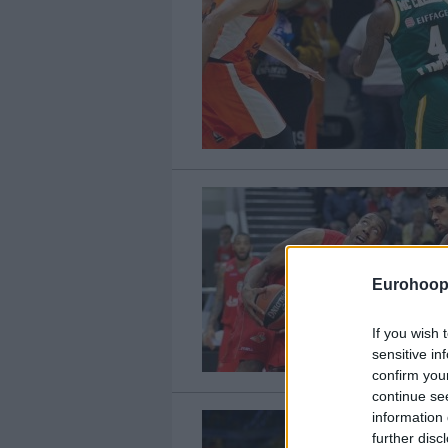
Eurohoop
If you wish 
sensitive in
confirm you
continue se
information 
further disc