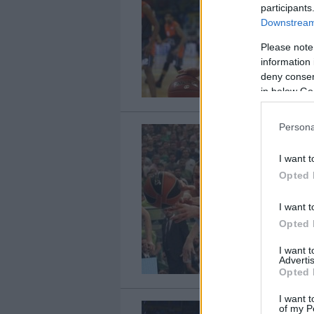
participants
Downstream 
Please note
information 
deny consent
in below Go
Persona
I want t
Opted 
I want t
Opted 
I want 
Advertis
Opted 
I want t
of my P