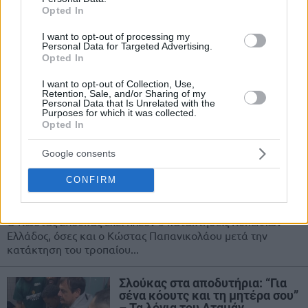
γόνατο ο Σλούκας, εκτός κι οι
Opted In
Οσμάν & Φαρίντ στο
“Ιβανώφειο”
I want to opt-out of processing my
Personal Data for Targeted Advertising.
08/MAR/26 11:51
Opted In
Με την επιπρόσθετη απουσία του Κώστα Σλούκα ο
I want to opt-out of Collection, Use,
Παναθηναϊκός στο "Ιβανώφειο" για το παιχνίδι της 20ής
Retention, Sale, and/or Sharing of my
Personal Data that Is Unrelated with the
αγωνιστικής στη Stoiximan...
Purposes for which it was collected.
Opted In
Ο Σλούκας έπιασε τον
Παπανικολάου σε Κύπελλα, οι
Google consents
πολυνίκες παίκτες στη
διοργάνωση
CONFIRM
22/FEB/26 17:12
Ο Κώστας Σλούκας έχει πλέον 5 κατακτήσεις Κυπέλλων
Ελλάδος, όσες και ο Κώστας Παπανικολάου μετά την
κατάκτηση του τροπαίου...
Σλούκας στα αποδυτήρια: “Για
σένα κόουτς και τη μητέρα σου”
– Τα λόγια του Αταμάν