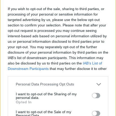
Ο αρχηγός του Παναθηναϊκού, Κώστας Σλούκας, είναι
έτοιμος για τουλάχιστον ακόμη ένα milestone στην
If you wish to opt-out of the sale, sharing to third parties, or
Ευρωλίγκα.
processing of your personal or sensitive information for
targeted advertising by us, please use the below opt-out
section to confirm your selection. Please note that after your
Σλούκας: Η έκπληξη στη μικρή
opt-out request is processed you may continue seeing
Σίλια (video)
interest-based ads based on personal information utilized by
16/MAR/26 14:03
us or personal information disclosed to third parties prior to
your opt-out. You may separately opt-out of the further
Ο αρχηγός του Παναθηναϊκού,
disclosure of your personal information by third parties on the
Κώστας Σλούκας, έκανε
IAB’s list of downstream participants. This information may
πραγματικότητα την επιθυμία της
μικρής Σίλιας.
also be disclosed by us to third parties on the
IAB’s List of
Downstream Participants
that may further disclose it to other
third parties.
Παναθηναϊκός: Κανονικά ο
Σλούκας ενόψει Ζαλγκίρις
Please note that this website/app uses one or more Google
Personal Data Processing Opt Outs
10/MAR/26 14:54
services and may gather and store information including but
not limited to your visit or usage behaviour. You may click to
I want to opt-out of the Sharing of my
Ο Κώστας Σλούκας προπονήθηκε
personal data.
grant or deny consent to Google and its third-party tags to
Opted In
κανονικά ενόψει Ζαλγκίρις (12/3).
use your data for below specified purposes in below Google
consent section.
I want to opt-out of the Sale of my
Παναθηναϊκός: Τενοντίτιδα στο
Personal Data.