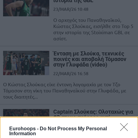
ιστορία της GBL
23/MAR/26 10:48
Ο αρχηγός του Παναθηναϊκού,
Κώστας Σλούκας, εισήλθε στο Top 5
στην ιστορία της Stoiximan GBL σε
ασίστ.
Ένταση με Σλούκα, τεχνικές
ποινές και αποβολή Τόμασον
στην Γλυφάδα (video)
22/MAR/26 16:58
Ο Κώστας Σλούκας είχε έντονη λογομαχία με τον Τζο
Τόμασον στη νίκη του Παναθηναϊκού στην Γλυφάδα, με
τους διαιτητές...
Captain Σλούκας: Ολοταχώς για
#3 στους σκόρερς αντί
Σπανούλη
Eurohoops -
Do Not Process My Personal
19/MAR/26 17:39
Information