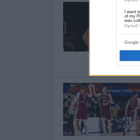
I want t
of my P
was col
Opted 
Google 