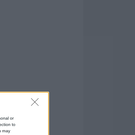
sonal or
ection to
ou may