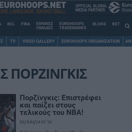
ΕΘΝΙΚΕΣ
EUROHOOPS
A
BCL
FIBA
BLOGS
BET
ΟΜΑΔΕΣ
TRADEMARKS
ΕΣ
TV
VIDEO GALLERY
EUROHOOPS ORGANIZATION
AN
Σ ΠΟΡΖΙΝΓΚΙΣ
Πορζίνγκις: Επιστρέφει
και παίζει στους
τελικούς του NBA!
02/JUN/24 07:56