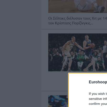
Oι Σέλτικς διέλυσαν τους Χιτ με 
τον Κρίσταπς Πορζίνγκις...
Eurohoop
If you wish 
sensitive in
confirm you