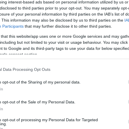
eing interest-based ads based on personal information utilized by us or
Season, η ευκαιρία των
disclosed to third parties prior to your opt-out. You may separately opt-
Κινγκς να πάνε Βέγκας
losure of your personal information by third parties on the IAB’s list of
04/DEC/23 07:21
. This information may also be disclosed by us to third parties on the
IA
Participants
that may further disclose it to other third parties.
Οι πρώτοι προημιτελικοί του In-Season
tournament γίνονται τα ξημερώματα κι
 that this website/app uses one or more Google services and may gath
ακολουθούν οι άλλοι δύο αύριο, με τις
including but not limited to your visit or usage behaviour. You may click 
υπόλοιπες 22...
 to Google and its third-party tags to use your data for below specifi
ogle consent section.
Πορζίνγκις-Τέιτουμ:
l Data Processing Opt Outs
Φοβερά πράγματα από το
δίδυμο των Σέλτικς στο
o opt-out of the Sharing of my personal data.
ματς της βραδιάς στη
In
Νέα Υόρκη
26/OCT/23 08:09
o opt-out of the Sale of my Personal Data.
In
φανέλα των Σέλτικς δεν θα μπορούσε να περιμένει
αι...
to opt-out of processing my Personal Data for Targeted
ing.
In