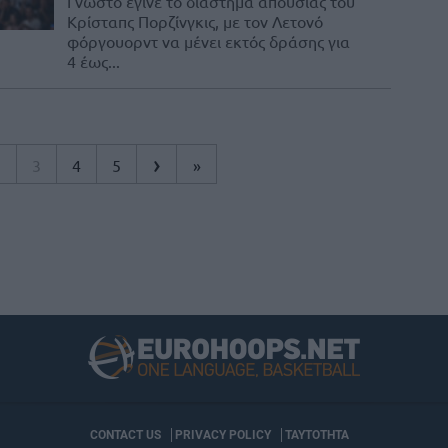
Γνωστό έγινε το διάστημα απουσίας του
Κρίσταπς Πορζίνγκις, με τον Λετονό
φόργουορντ να μένει εκτός δράσης για
4 έως...
›
2
3
4
5
»
CONTACT US
PRIVACY POLICY
ΤΑΥΤΟΤΗΤΑ