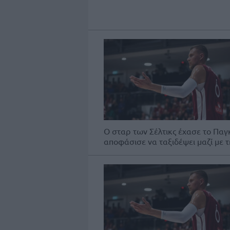
Ο σταρ των Σέλτικς έχασε το Πα
αποφάσισε να ταξιδέψει μαζί με τ