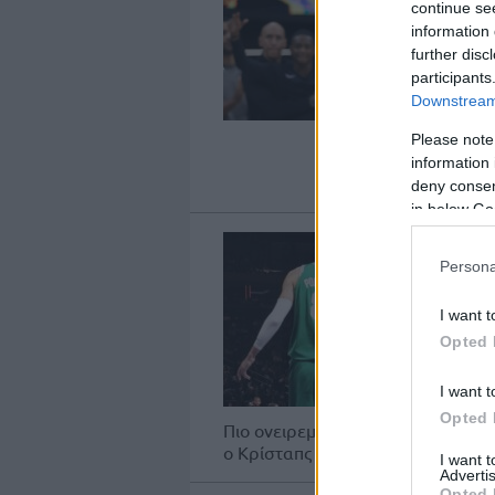
continue se
information 
further disc
participants
Downstream 
Please note
information 
deny consent
in below Go
Persona
I want t
Opted 
I want t
Opted 
Πιο ονειρεμένο ντεμπούτο με τη 
ο Κρίσταπς Πορζίνγκις. 30 πόντοι κ
I want 
Advertis
Opted 