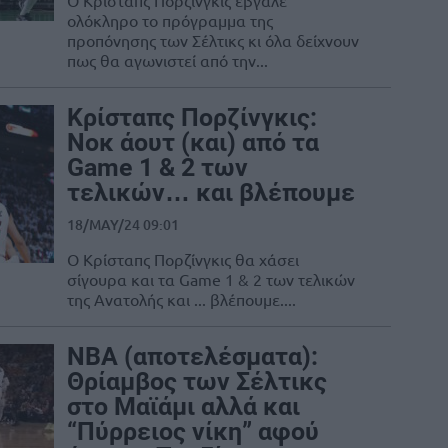
Ο Κρίσταπς Πορζίνγκις έβγαλε
ολόκληρο το πρόγραμμα της
προπόνησης των Σέλτικς κι όλα δείχνουν
πως θα αγωνιστεί από την...
Κρίσταπς Πορζίνγκις:
Νοκ άουτ (και) από τα
Game 1 & 2 των
τελικών… και βλέπουμε
18/MAY/24 09:01
Ο Κρίσταπς Πορζίνγκις θα χάσει
σίγουρα και τα Game 1 & 2 των τελικών
της Ανατολής και ... βλέπουμε....
ΝΒΑ (αποτελέσματα):
Θρίαμβος των Σέλτικς
στο Μαϊάμι αλλά και
“Πύρρειος νίκη” αφού