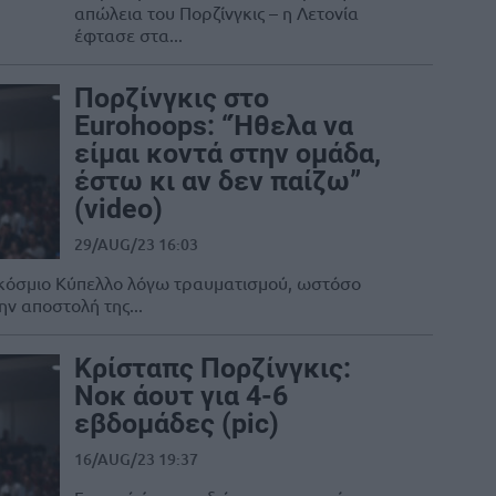
απώλεια του Πορζίνγκις – η Λετονία
έφτασε στα...
Πορζίνγκις στο
Eurohoops: “Ήθελα να
είμαι κοντά στην ομάδα,
έστω κι αν δεν παίζω”
(video)
29/AUG/23 16:03
γκόσμιο Κύπελλο λόγω τραυματισμού, ωστόσο
ην αποστολή της...
Κρίσταπς Πορζίνγκις:
Νοκ άουτ για 4-6
εβδομάδες (pic)
16/AUG/23 19:37