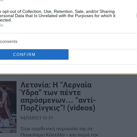
Μάλκολμ Μπρόγκτον:
o opt-out of Collection, Use, Retention, Sale, and/or Sharing
“Θυμωμένος με τους
ersonal Data that Is Unrelated with the Purposes for which it
Σέλτικς” για την
lected.
In
πρόθεση ανταλλαγής του
20/SEP/23 18:43
consents
Ο γκαρντ της Βοστόνης φέρεται
ενοχλημένος από την (αποτυχημένη)
CONFIRM
προσπάθεια της ομάδας του να τον
ανταλλάξει, για να αποκτήσει...
Λετονία: Η “Λερναία
Ύδρα” των πέντε
απρόσμενων… “αντί-
Πορζίνγκις”! (videos)
04/SEP/23 12:51
Στην παρθενική παρουσία της σε
Παγκόσμιο Κύπελλο – και παρά την