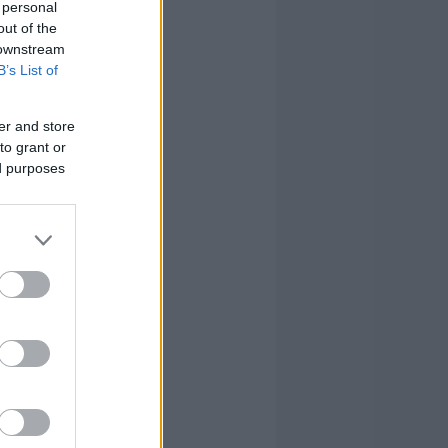
 personal
out of the
 downstream
B’s List of
er and store
to grant or
ed purposes