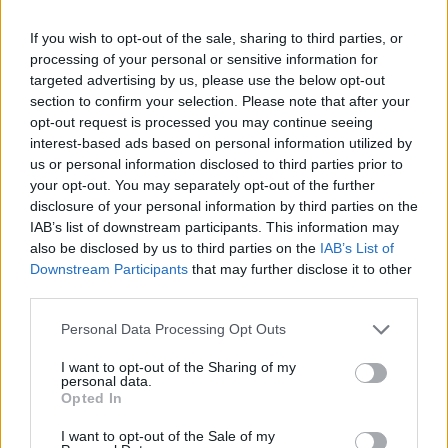
ομάδες του ΝΒΑ συνεχίζει να είναι
το Πόρτλαντ το οποίο μετράει 8
If you wish to opt-out of the sale, sharing to third parties, or
νίκες στα...
processing of your personal or sensitive information for
targeted advertising by us, please use the below opt-out
Ζορίστηκαν οι Σπερς,
section to confirm your selection. Please note that after your
εντυπωσιακή Βοστόνη!
opt-out request is processed you may continue seeing
22/FEB/16 11:30
interest-based ads based on personal information utilized by
us or personal information disclosed to third parties prior to
Πολλές και σημαντικές
your opt-out. You may separately opt-out of the further
αναμετρήσεις περιελάμβανε η
disclosure of your personal information by third parties on the
χτεσινή βραδιά στο ΝΒΑ! Κάποια
IAB’s list of downstream participants. This information may
παιχνίδια μετατράπηκαν σε
also be disclosed by us to third parties on the
IAB’s List of
παράσταση για ένα ρόλο, κάποια...
Downstream Participants
that may further disclose it to other
third parties.
Η μονομαχία των δύο θρύλων
(video)
Please note that this website/app uses one or more Google
Personal Data Processing Opt Outs
services and may gather and store information including but
20/FEB/16 12:03
not limited to your visit or usage behaviour. You may click to
I want to opt-out of the Sharing of my
personal data.
Η μονομαχία ανάμεσα στους Τιμ
grant or deny consent to Google and its third-party tags to
Opted In
Ντάνκαν και Κόμπι Μπράιαντ
use your data for below specified purposes in below Google
ξεχώρισε στην αναμέτρηση
consent section.
I want to opt-out of the Sale of my
ανάμεσα στους Λέικερς και τους