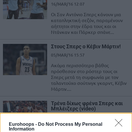
16/MAR/16 12:07
Οι Σαν Αντόνιο Σπερς κάνουν μια
καταπληκτική σεζόν, παραμένουν
αήττητοι στην έδρα τους και οι
Ντάνκαν και Πάρκερ σπάνε...
Στους Σπερς ο Κέβιν Μάρτιν!
05/MAR/16 15:57
Ακόμα περισσότερο βάθος
πρόσθεσαν στο ρόστερ τους οι
Σπερς μετά τη συμφωνία με τον
ταλαντούχο σούτινγκ γκαρντ, Κέβιν
Μάρτιν....
Τρένα δίχως φρένα Σπερς και
Μπλέιζερς (video)
28/FEB/16 11:25
Eurohoops -
Do Not Process My Personal
Μία από τις πιο φορμαρισμένες
Information