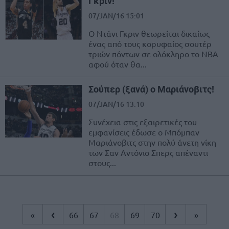
Γκριν!
07/JAN/16 15:01
Ο Ντάνι Γκριν θεωρείται δικαίως
ένας από τους κορυφαίος σουτέρ
τριών πόντων σε ολόκληρο το ΝΒΑ
αφού όταν θα...
Σούπερ (ξανά) ο Μαριάνοβιτς!
07/JAN/16 13:10
Συνέχεια στις εξαιρετικές του
εμφανίσεις έδωσε ο Μπόμπαν
Μαριάνοβιτς στην πολύ άνετη νίκη
των Σαν Αντόνιο Σπερς απέναντι
στους...
‹
›
«
66
67
68
69
70
»