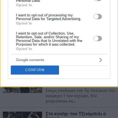
Personal Data.
Σπερς! Αυτή...
Opted In
I want to opt-out of processing my
Οι Ουόριορς… γλέντησαν (και)
Personal Data for Targeted Advertising.
τους Σπερς!
Opted In
26/JAN/16 10:02
I want to opt-out of Collection, Use,
Retention, Sale, and/or Sharing of my
Πραγματικά ας τους σταματήσει
Personal Data that Is Unrelated with the
κάποιος! Με τον Στεφ Κάρι να
Purposes for which it was collected.
Opted In
χαρίζει στο κοινό ακόμα ένα
μοναδικό show, οι Ουόριορς...
Google consents
Ο Τιμ Ντάνκαν σαρώνει παντού!
CONFIRM
11/JAN/16 16:34
Το καλοκαίρι του 1997, όταν οι
Σπερς επελεγαν τον Τιμ Ντάνκαν στο
νούμερο 1 του ντραφτ, δεν
μπορούσαν να...
Στο κυνήγι του Τζινόμπιλι ο