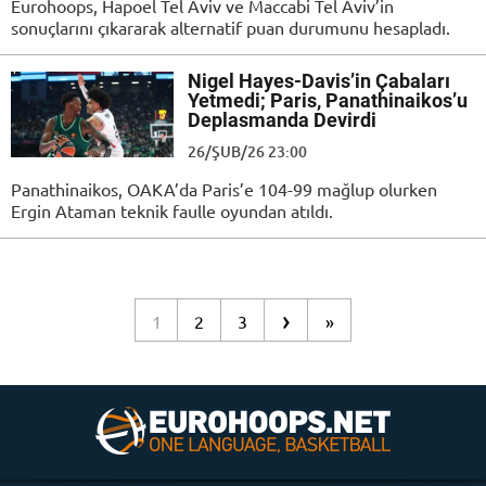
Eurohoops, Hapoel Tel Aviv ve Maccabi Tel Aviv’in
sonuçlarını çıkararak alternatif puan durumunu hesapladı.
Nigel Hayes-Davis’in Çabaları
Yetmedi; Paris, Panathinaikos’u
Deplasmanda Devirdi
26/ŞUB/26 23:00
Panathinaikos, OAKA’da Paris’e 104-99 mağlup olurken
Ergin Ataman teknik faulle oyundan atıldı.
›
1
2
3
»