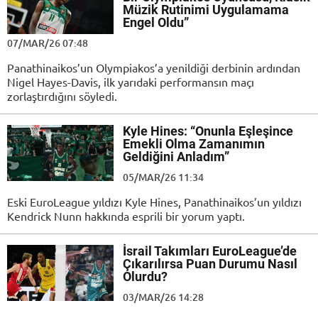
Müzik Rutinimi Uygulamama
Engel Oldu”
07/MAR/26 07:48
Panathinaikos’un Olympiakos’a yenildiği derbinin ardından
Nigel Hayes-Davis, ilk yarıdaki performansın maçı
zorlaştırdığını söyledi.
Kyle Hines: “Onunla Eşleşince
Emekli Olma Zamanımın
Geldiğini Anladım”
05/MAR/26 11:34
Eski EuroLeague yıldızı Kyle Hines, Panathinaikos’un yıldızı
Kendrick Nunn hakkında esprili bir yorum yaptı.
İsrail Takımları EuroLeague’de
Çıkarılırsa Puan Durumu Nasıl
Olurdu?
03/MAR/26 14:28