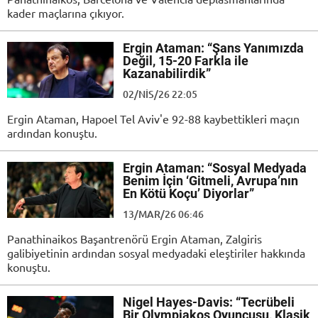
kader maçlarına çıkıyor.
Ergin Ataman: “Şans Yanımızda
Değil, 15-20 Farkla ile
Kazanabilirdik”
02/NIS/26 22:05
Ergin Ataman, Hapoel Tel Aviv'e 92-88 kaybettikleri maçın
ardından konuştu.
Ergin Ataman: “Sosyal Medyada
Benim İçin ‘Gitmeli, Avrupa’nın
En Kötü Koçu’ Diyorlar”
13/MAR/26 06:46
Panathinaikos Başantrenörü Ergin Ataman, Zalgiris
galibiyetinin ardından sosyal medyadaki eleştiriler hakkında
konuştu.
Nigel Hayes-Davis: “Tecrübeli
Bir Olympiakos Oyuncusu, Klasik