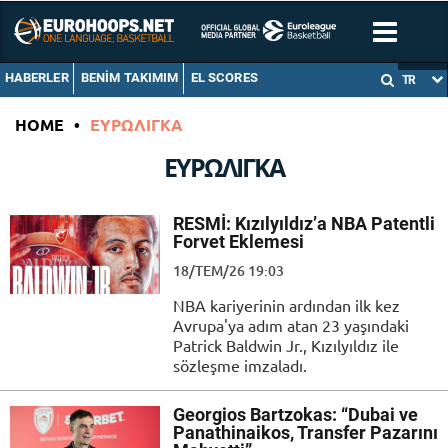
HABERLER
BENIM TAKIMIM
EL SCORES
TR
HOME
•
ΕΥΡΩΛΙΓΚΑ
ΕΥΡΩΛΙΓΚΑ
RESMİ: Kızılyıldız’a NBA Patentli
Forvet Eklemesi
18/TEM/26 19:03
NBA kariyerinin ardından ilk kez
Avrupa'ya adım atan 23 yaşındaki
Patrick Baldwin Jr., Kızılyıldız ile
sözleşme imzaladı.
Georgios Bartzokas: “Dubai ve
Panathinaikos, Transfer Pazarını