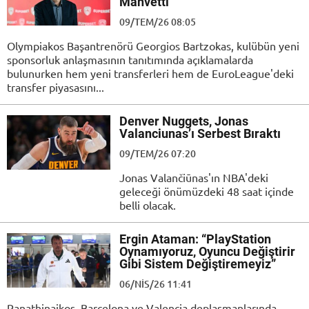
Mahvetti”
09/TEM/26 08:05
Olympiakos Başantrenörü Georgios Bartzokas, kulübün yeni
sponsorluk anlaşmasının tanıtımında açıklamalarda
bulunurken hem yeni transferleri hem de EuroLeague'deki
transfer piyasasını...
Denver Nuggets, Jonas
Valanciunas’ı Serbest Bıraktı
09/TEM/26 07:20
Jonas Valančiūnas'ın NBA'deki
geleceği önümüzdeki 48 saat içinde
belli olacak.
Ergin Ataman: “PlayStation
Oynamıyoruz, Oyuncu Değiştirir
Gibi Sistem Değiştiremeyiz”
06/NIS/26 11:41
Panathinaikos, Barcelona ve Valencia deplasmanlarında