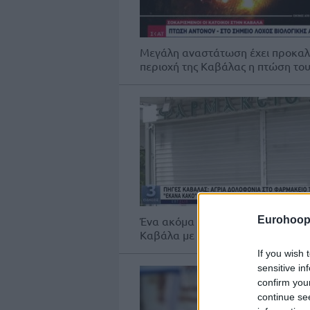
Μεγάλη αναστάτωση έχει προκαλέ
περιοχή της Καβάλας η πτώση το
Eurohoop
Ένα ακόμα θύμα γυναικοκτονίας 
Καβάλα με θύτη έναν 55χρονο σύ
If you wish 
sensitive in
confirm you
continue se