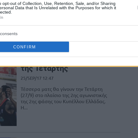
χορηγός κοντά της,
o opt-out of Collection, Use, Retention, Sale, and/or Sharing
άλλαξε και το όνομα
ersonal Data that Is Unrelated with the Purposes for which it
lected.
In
06/SEP/18 17:00
Με νέο χορηγό και... όνομα θα κατέβει
consents
φέτος η Καβάλα στο πρωτάθλημα της
Α2.
CONFIRM
Κύπελλο: Το πρόγραμμα
της Τετάρτης
25/SEP/17 12:47
Τέσσερα ματς θα γίνουν την Τετάρτη
(27/9) στο πλαίσιο της 2ης αγωνιστικής
της 2ης φάσης του Κυπέλλου Ελλάδας.
Η...