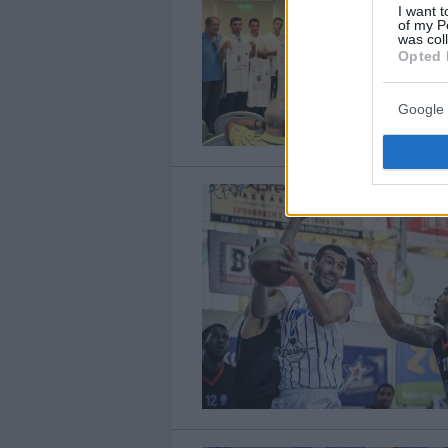
I want t
of my P
was col
Opted 
Google 