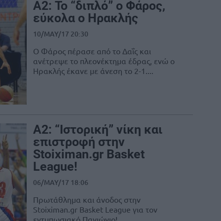
Α2: Το “διπλό” ο Φάρος,
εύκολα ο Ηρακλής
10/MAY/17 20:30
Ο Φάρος πέρασε από το Δαΐς και
ανέτρεψε το πλεονέκτημα έδρας, ενώ ο
Ηρακλής έκανε με άνεση το 2-1....
Α2: “Ιστορική” νίκη και
επιστροφή στην
Stoiximan.gr Basket
League!
06/MAY/17 18:06
Πρωτάθλημα και άνοδος στην
Stoiximan.gr Basket League για τον
εντυπωσιακό Πανιώνιο!