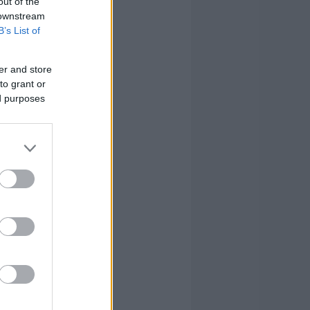
out of the
 downstream
B’s List of
er and store
to grant or
ed purposes