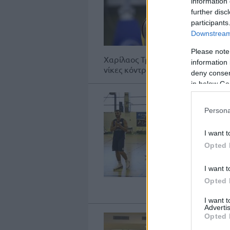
information 
further disc
participants
Downstream 
Please note
Χαρίλαος Τρικούπης και Καβάλα έκ
information 
νίκες κόντρα σε Ελευθερούπολη κα
deny consent
in below Go
Persona
I want t
Opted 
I want t
Opted 
I want 
Advertis
Opted 