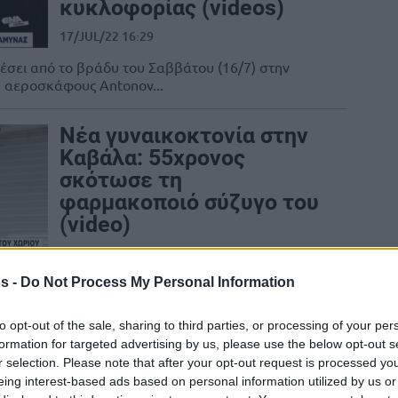
κυκλοφορίας (videos)
17/JUL/22 16:29
σει από το βράδυ του Σαββάτου (16/7) στην
υ αεροσκάφους Antonov...
Νέα γυναικοκτονία στην
Καβάλα: 55χρονος
σκότωσε τη
φαρμακοποιό σύζυγο του
(video)
06/MAY/22 15:29
s -
Do Not Process My Personal Information
καταγράφηκε στη χώρα μας αυτή τη φορά στην
ζυγο.
to opt-out of the sale, sharing to third parties, or processing of your per
formation for targeted advertising by us, please use the below opt-out s
Α2: Μεγάλες νίκες για
r selection. Please note that after your opt-out request is processed y
Καβάλα & Χαρίλαο
eing interest-based ads based on personal information utilized by us or
Τρικούπη – Ραψωδία