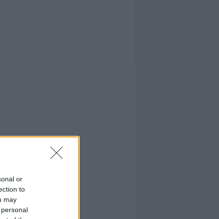
sonal or
ection to
ou may
 personal