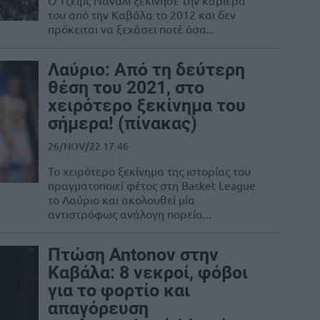
Ο Τζέιμς Νάναλι ξεκίνησε την καριέρα
του από την Καβάλα το 2012 και δεν
πρόκειται να ξεχάσει ποτέ όσα...
Λαύριο: Από τη δεύτερη
θέση του 2021, στο
χειρότερο ξεκίνημα του
σήμερα! (πίνακας)
26/NOV/22 17:46
Το χειρότερο ξεκίνημα της ιστορίας του
πραγματοποιεί φέτος στη Basket League
το Λαύριο και ακολουθεί μία
αντιστρόφως ανάλογη πορεία...
Πτώση Antonov στην
Καβάλα: 8 νεκροί, φόβοι
για το φορτίο και
απαγόρευση