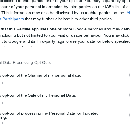
disclosed to third parties prior to your opt-out. You may separately opt-
Άρμστεντ με 8/8
losure of your personal information by third parties on the IAB’s list of
τρίποντα!
. This information may also be disclosed by us to third parties on the
IA
Participants
that may further disclose it to other third parties.
30/MAR/22 19:10
 that this website/app uses one or more Google services and may gath
αναν σημαντικό βήμα για τα playoffs, μετά τις
including but not limited to your visit or usage behaviour. You may click 
ι Τρίτωνα αντίστοιχα,...
 to Google and its third-party tags to use your data for below specifi
ogle consent section.
Κύπελλο Ελλάδας: Εκτός
ο Ηρακλής, συνεχίζει η
l Data Processing Opt Outs
Καβάλα!
o opt-out of the Sharing of my personal data.
22/SEP/18 18:07
In
Εκτός συνέχειας στο Κύπελλο έμεινε ο
Ηρακλή, που γνώρισε την ήττα από τον
o opt-out of the Sale of my Personal Data.
Διαγόρα Δρυοπιδέων. Πρόκριση για την
In
Καβάλα...
to opt-out of processing my Personal Data for Targeted
ing.
Καβάλα: Σημαντικός
In