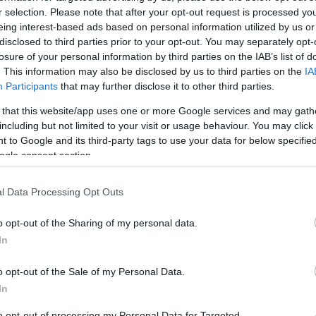
A2: Ηρακλής-Αίολος και
r selection. Please note that after your opt-out request is processed y
Δούκας-Καβάλα ζωντανά
eing interest-based ads based on personal information utilized by us or
στο Εurohoops!
disclosed to third parties prior to your opt-out. You may separately opt-
losure of your personal information by third parties on the IAB’s list of
22/APR/17 10:01
. This information may also be disclosed by us to third parties on the
IA
Το συναρπαστικό πρωτάθλημα της Α2
Participants
that may further disclose it to other third parties.
κατηγορίας έχει μπει, πλέον, στην τελική
 that this website/app uses one or more Google services and may gath
του ευθεία, καθώς απομένουν τρεις
including but not limited to your visit or usage behaviour. You may click 
στροφές για την...
 to Google and its third-party tags to use your data for below specifi
ogle consent section.
Α2: Αποτελέσματα 27ης
l Data Processing Opt Outs
Αγωνιστικής
19/APR/17 18:09
o opt-out of the Sharing of my personal data.
In
Ο Χολαργός νίκησε και τον Πανιώνιο και
έφερε τον Ηρακλή στην πρώτη θέση!
o opt-out of the Sale of my Personal Data.
Σκορ αλά NBA στο Κερατσίνι, με...
In
to opt-out of processing my Personal Data for Targeted