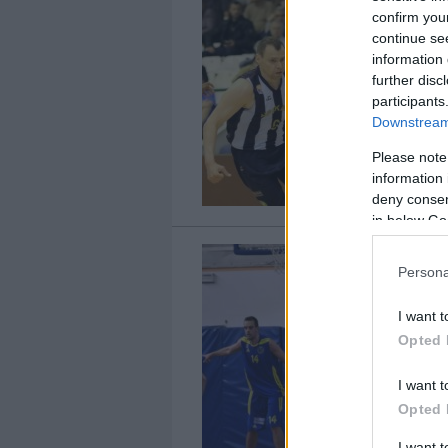
confirm you
continue se
information 
further disc
participants
Downstream 
Please note
information 
deny consent
in below Go
Persona
I want t
Opted 
I want t
Opted 
I want 