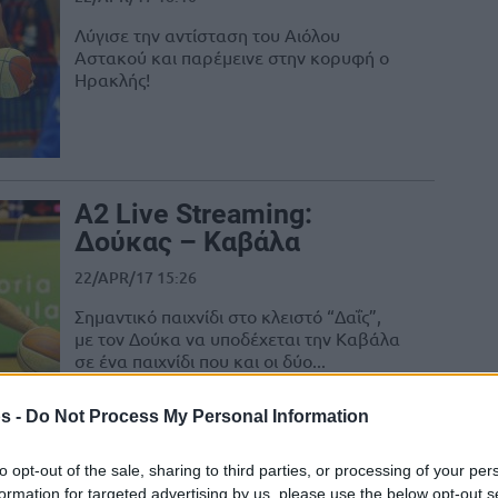
Λύγισε την αντίσταση του Αιόλου
Αστακού και παρέμεινε στην κορυφή ο
Ηρακλής!
A2 Live Streaming:
Δούκας – Καβάλα
22/APR/17 15:26
Σημαντικό παιχνίδι στο κλειστό “Δαΐς”,
με τον Δούκα να υποδέχεται την Καβάλα
σε ένα παιχνίδι που και οι δύο...
s -
Do Not Process My Personal Information
to opt-out of the sale, sharing to third parties, or processing of your per
formation for targeted advertising by us, please use the below opt-out s