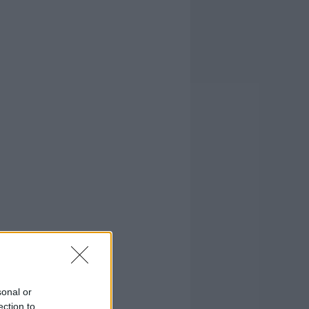
sonal or
ection to