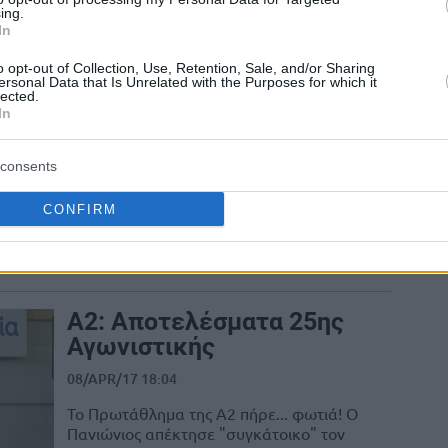
ing.
In
Α2: Αποτελέσματα 26ης
o opt-out of Collection, Use, Retention, Sale, and/or Sharing
ersonal Data that Is Unrelated with the Purposes for which it
Αγωνιστικής
lected.
In
12/APR/17 18:08
Έκαναν το... χρέος τους οι πρωτοπόροι,
consents
Καβάλα και Μαχητές πήραν το
προβάδισμα για τα play out.
CONFIRM
Α2: Αποτελέσματα 25ης
Αγωνιστικής
08/APR/17 18:04
Το Πρωτάθλημα της Α2 πήρε... φωτιά! Ο
Πανιώνιος απέκτησε "συγκάτοικο" τον