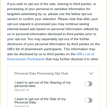
το Καμερούν και τις Φιλιππίνες να
If you wish to opt-out of the sale, sharing to third parties, or
ακολουθούν Λετονία και Βραζιλία
processing of your personal or sensitive information for
αντίστοιχα. Την πάτησαν...
targeted advertising by us, please use the below opt-out
section to confirm your selection. Please note that after your
opt-out request is processed you may continue seeing
Η ΔΕΗ στέλνει ένα δυνατό
μήνυμα για την ισότητα και τη
interest-based ads based on personal information utilized by
συμπερίληψη
us or personal information disclosed to third parties prior to
your opt-out. You may separately opt-out of the further
04/JUL/24 14:14
disclosure of your personal information by third parties on the
Ο κορυφαίος Έλληνας αθλητής, Νίκος Γκάλης και μία
IAB’s list of downstream participants. This information may
ομάδα 40 αθλητών και καλλιτεχνών στέλνουν ένα δυνατό
also be disclosed by us to third parties on the
IAB’s List of
μήνυμα για την...
Downstream Participants
that may further disclose it to other
third parties.
Νικ Καλάθης: Η “μαεστρική”
Please note that this website/app uses one or more Google
Personal Data Processing Opt Outs
παράστασή του κόντρα στη
services and may gather and store information including but
Δομινικανή Δημοκρατία (video)
not limited to your visit or usage behaviour. You may click to
I want to opt-out of the Sharing of my
04/JUL/24 13:01
personal data.
grant or deny consent to Google and its third-party tags to
Opted In
use your data for below specified purposes in below Google
Ο Νικ Καλάθης τα έκανε όλα και συνέφερε κόντρα στην
consent section.
Δομινικανή Δημηκρατία.
I want to opt-out of the Sale of my
Personal Data.
Opted In