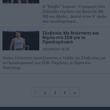
Η "βόμβα" έσκασε. Η τρομερή Νέα
Ζηλανδία κέρδισε την Κροατία (86-
90) και έβαλε... φωτιά στον Α' όμιλο
του προολυμπιακό...
Σλοβενία: Με Ντόντσιτς και
Νίμπο στο ΣΕΦ για το
Προολυμπιακό
30/JUN/24 10:28
Λούκα Ντόντσιτς προεξέχοντος η 12άδα της Σλοβενίας για
το Προολυμπιακό του ΣΕΦ. Παρόντες οι Νίμπο και
Τσάντσαρ.
›
1
2
3
»