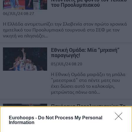
του Προολυμπιακού
06/JUL/24 08:27
Η Ελλάδα αντιμετωπίζει την Σλοβενία στον πρώτο χρονικά
ημιτελικό του Προολυμπιακό τουρνουά στο ΣΕΦ με τον
νικητή να πλησιάζει...
Εθνική Ομάδα: Μία “μηχανή”
παραγωγής!
05/JUL/24 08:20
Η Εθνική Ομάδα μοιράζει τη μπάλα
"μαεστρικά" στα πέντε ματς που
έχει δώσει αυτό το καλοκαίρι,
μετρώντας πάνω από...
Πανόραμα Προολυμπιακών: Τα
ζευγάρια των ημιτελικών
Eurohoops -
Do Not Process My Personal
04/JUL/24 22:45
Information
Έγινε της... εκπλήξεως στη Ρίγα με