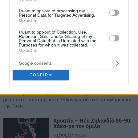
Πανόραμα Προολυμπιακών: Στα
νοκ άουτ Ισπανία με Λορένζο
I want to opt-out of processing my
και άλλες τρεις ομάδες
Personal Data for Targeted Advertising.
Opted In
03/JUL/24 23:00
I want to opt-out of Collection, Use,
Ίδρωσε το Μαυροβούνιο όμως λύγισε το Καμερούν (70-66)
Retention, Sale, and/or Sharing of my
και... άνοιξε λογαριασμό. Πρωτιά για τις Μπαχάμες στο
Personal Data that Is Unrelated with the
Purposes for which it was collected.
Προολυμπιακό της Βαλένθια.
Opted In
Οι Φιλιππίνες σόκαραν τη
Google consents
Λετονία και έβαλαν σε…
μπελάδες τη Γεωργία
CONFIRM
03/JUL/24 20:42
Απίθανες Φιλιππίνες επικράτησαν της Λετονίας με 89-80
μέσα στο... σπίτι της και έβαλαν φωτιά στο προολυμπιακό
της Ρίγας.
Κροατία – Νέα Ζηλανδία 86-90:
Χάκα-ρε τον όμιλο
03/JUL/24 18:32