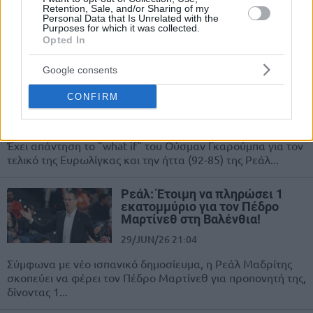
Retention, Sale, and/or Sharing of my
ολοκλήρωση της συμφωνίας της, με
Personal Data that Is Unrelated with the
τον Τρέι Λάιλς, ο οποίος αναζητάει
Purposes for which it was collected.
Opted In
τον επόμενο σταθμό...
Google consents
Γκαρούμπα για τελικό με
Ολυμπιακό: “Θα είχαμε νικήσει
CONFIRM
αν είχαμε ένα σέντερ”
30/JUN/26 11:48
Έχει απάντηση το "what if" του Ούσμαν Γκαρούμπα για τον
τελικό της Ευρωλίγκας και την ήττα (92-85) της Ρεάλ...
Ρεάλ: Έτοιμη να πληρώσει 1
εκατομμύριο για τον Πέδρο
Μαρτίνεθ στη Βαλένθια!
29/JUN/26 21:04
Σύμφωνα με νέο ισπανικό δημοσίευμα, η Ρεάλ Μαδρίτης
σκοπεύει να φέρει τον Πέδρο Μαρτίνεθ για προπονητή της,
δίνοντας 1...