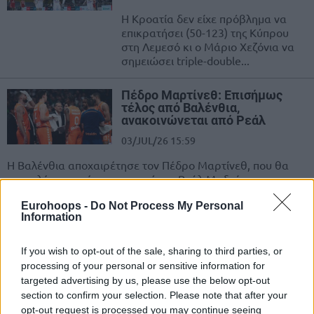
Η Κροατία δεν είχε πρόβλημα να
επικρατήσει (50-123) της Κύπρου
στη Λεμεσό κι ο Μάριο Χεζόνια να
σημειώσει triple-double...
Πέδρο Μαρτίνεθ: Επισήμως
τέλος από Βαλένθια,
ανακοινώνεται από Ρεάλ
03/JUL/26 15:59
Η Βαλένθια αποχαιρέτησε τον Πέδρο Μαρτίνεθ, που θα
αποτελέσει το νέο προπονητή της Ρεάλ Μαδρίτης.
Eurohoops -
Do Not Process My Personal
Σκαριόλο για Ολυμπιακό: “Άξιζε
Information
τρεις από τις τελευταίες
Ευρωλίγκες, αλλά όχι τη
φετινή”
If you wish to opt-out of the sale, sharing to third parties, or
processing of your personal or sensitive information for
02/JUL/26 19:04
targeted advertising by us, please use the below opt-out
Ο Σέρτζιο Σκαριόλο μίλησε μεταξύ άλλων για τον χαμένο
section to confirm your selection. Please note that after your
τελικό της Ρεάλ Μαδρίτης από τον Ολυμπιακό, για τον
opt-out request is processed you may continue seeing