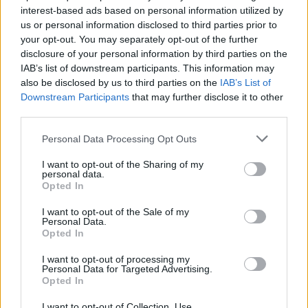
οποίο...
interest-based ads based on personal information utilized by
us or personal information disclosed to third parties prior to
your opt-out. You may separately opt-out of the further
Αντίο Χεζόνια σε Σκαριόλο: “Σε
disclosure of your personal information by third parties on the
ευχαριστώ κι ελπίζω οι δρόμοι
μας να συναντηθούν ξανά”
IAB’s list of downstream participants. This information may
also be disclosed by us to third parties on the
IAB’s List of
02/JUL/26 18:21
Downstream Participants
that may further disclose it to other
Ο Μάριο Χεζόνια αποχαιρέτησε τον Σέρτζιο Σκαριόλο μετά
third parties.
τη λύση της συνεργασίας του με τη Ρεάλ Μαδρίτης.
Please note that this website/app uses one or more Google
Personal Data Processing Opt Outs
services and may gather and store information including but
Ρεάλ: Απέκτησε τον Πραντίγια
not limited to your visit or usage behaviour. You may click to
I want to opt-out of the Sharing of my
personal data.
grant or deny consent to Google and its third-party tags to
02/JUL/26 17:38
Opted In
use your data for below specified purposes in below Google
Στη Ρεάλ Μαδρίτης θα συνεχίσει την
consent section.
I want to opt-out of the Sale of my
καριέρα του ο Χάιμε Πραντίγια.
Personal Data.
Opted In
Λάιλς: Τέλος από τη Ρεάλ και
I want to opt-out of processing my
τυπικά
Personal Data for Targeted Advertising.
Opted In
01/JUL/26 21:56
Η Ρεάλ Μαδρίτης ανακοίνωσε την
I want to opt-out of Collection, Use,