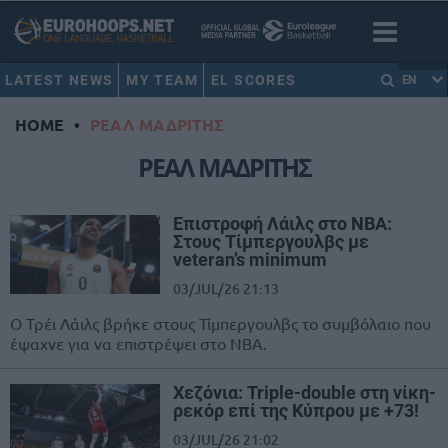
LATEST NEWS
MY TEAM
EL SCORES
EN
HOME
•
ΡΕΑΛ ΜΑΔΡΙΤΗΣ
ΡΕΑΛ ΜΑΔΡΙΤΗΣ
Επιστροφή Λάιλς στο NBA:
Στους Τίμπεργουλβς με
veteran’s minimum
03/JUL/26 21:13
Ο Τρέι Λάιλς βρήκε στους Τίμπεργουλβς το συμβόλαιο που
έψαχνε για να επιστρέψει στο NBA.
Χεζόνια: Triple-double στη νίκη-
ρεκόρ επί της Κύπρου με +73!
03/JUL/26 21:02