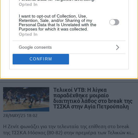
03/JUN/25 20:52
Opted In
Η ΤΣΣΚΑ Μόσχας ισοφάρισε τη σειρά των τελικών της VTB
I want to opt-out of Collection, Use,
League με αντίπαλο τη Ζενίτ.
Retention, Sale, and/or Sharing of my
Personal Data that Is Unrelated with the
Purposes for which it was collected.
Ζενίτ: Break στη Μόσχα με
Opted In
πρώτο σκόρερ τον Μπέικον κι
άχαστο τον 38χρονο
Google consents
Βοροντσέβιτς
01/JUN/25 16:11
CONFIRM
Η Ζενίτ νίκησε την ΤΣΣΚΑ (83-91) στη Μόσχα και πήρε
προβάδισμα στους Τελικούς της VTB League.
Τελικοί VTB: Η λίγκα
παραδέχθηκε μοιραίο
διαιτητικό λάθος στο break της
ΤΣΣΚΑ στην Αγία Πετρούπολη
28/MAY/25 18:02
Η Ζενίτ φωνάζει για την τελευταία της επίθεση στο break
της ΤΣΣΚΑ Μόσχας (80-82) στην πρεμιέρα των Τελικών κι...