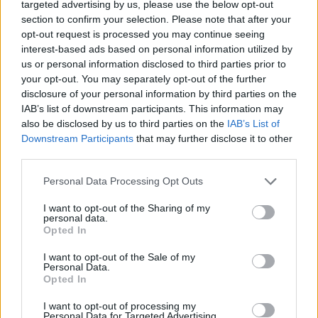
Πιστιόλης για τον τίτλο με την
targeted advertising by us, please use the below opt-out
ΤΣΣΚΑ: “Η ομάδα μας είναι
section to confirm your selection. Please note that after your
γεμάτη από πρωταθλητές”
opt-out request is processed you may continue seeing
interest-based ads based on personal information utilized by
10/JUN/25 11:51
us or personal information disclosed to third parties prior to
Ο Έλληνας κόουτς της ΤΣΣΚΑ Μόσχας, Ανδρέας Πιστιόλης,
your opt-out. You may separately opt-out of the further
ευχαρίστησε δημόσια τους παίκτες του, για την κατάκτηση
disclosure of your personal information by third parties on the
του τροπαίου στη...
IAB’s list of downstream participants. This information may
also be disclosed by us to third parties on the
IAB’s List of
ΤΣΣΚΑ Μόσχας: Back to back
Downstream Participants
that may further disclose it to other
Πρωταθλήτρια VTB η ομάδα του
third parties.
Πιστιόλη και του MVP Μέλο
Τριμπλ
Please note that this website/app uses one or more Google
Personal Data Processing Opt Outs
services and may gather and store information including but
09/JUN/25 20:55
not limited to your visit or usage behaviour. You may click to
I want to opt-out of the Sharing of my
personal data.
Η ΤΣΣΚΑ Μόσχας του Αντρέα Πιστιόλη διατήρησε τα
grant or deny consent to Google and its third-party tags to
Opted In
σκήπτρα στη VTB League.
use your data for below specified purposes in below Google
consent section.
I want to opt-out of the Sale of my
Personal Data.
ΤΣΣΚΑ Μόσχας: “Πάτησε” τη
Opted In
Ζενίτ, εξαφάνισε Μπέικον,
Σβεντ και έκανε το 2-2
I want to opt-out of processing my
Personal Data for Targeted Advertising.