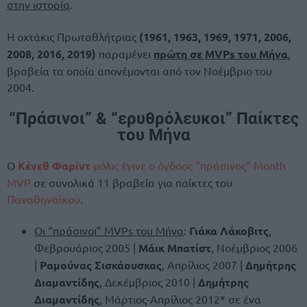
στην ιστορία
.
Η οχτάκις Πρωταθλήτριας
(1961, 1963, 1969, 1971, 2006,
2008, 2016, 2019)
παραμένει
πρώτη σε MVPs του Μήνα
,
βραβεία τα οποία απονέμονται από τον Νοέμβριο του
2004.
“Πράσινοι” & “ερυθρόλευκοι” Παίκτες
του Μήνα
Ο
Κένεθ Φαρίντ
μόλις έγινε ο όγδοος “πράσινος” Month
MVP
σε συνολικά 11 βραβεία για παίκτες του
Παναθηναϊκού
.
Οι “πράσινοι” MVPs του Μήνα
:
Γιάκα Λάκοβιτς
,
Φεβρουάριος 2005 |
Μάικ Μπατίστ
, Νοέμβριος 2006
|
Ραμούνας Σισκάουσκας
, Απρίλιος 2007 |
Δημήτρης
Διαμαντίδης
, Δεκέμβριος 2010 |
Δημήτρης
Διαμαντίδης
, Μάρτιος-Απρίλιος 2012* σε ένα