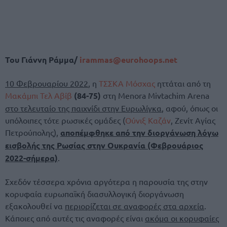
Του Γιάννη Ράμμα/
irammas@eurohoops.net
10 Φεβρουαρίου 2022
, η
ΤΣΣΚΑ Μόσχας
ηττάται από τη
Μακάμπι Τελ Αβίβ
(84-75)
στη Menora Mivtachim Arena
στο τελευταίο της παιχνίδι στην Ευρωλίγκα
, αφού, όπως οι
υπόλοιπες τότε ρωσικές ομάδες (
Ούνιξ Καζάν
, Ζενίτ Αγίας
Πετρούπολης),
αποπέμφθηκε από την διοργάνωση λόγω
εισβολής της Ρωσίας στην Ουκρανία (Φεβρουάριος
2022-σήμερα)
.
Σχεδόν τέσσερα χρόνια αργότερα η παρουσία της στην
κορυφαία ευρωπαϊκή διασυλλογική διοργάνωση
εξακολουθεί να
περιορίζεται σε αναφορές στα αρχεία
.
Κάποιες από αυτές τις αναφορές είναι
ακόμα οι κορυφαίες