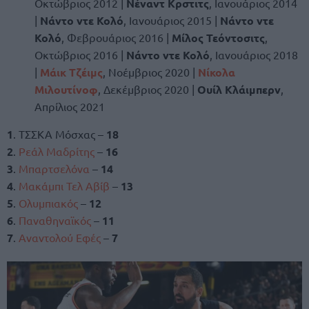
Οκτώβριος 2012 |
Νέναντ Κρστιτς
, Ιανουάριος 2014
|
Νάντο ντε Κολό
, Ιανουάριος 2015 |
Νάντο ντε
Κολό
, Φεβρουάριος 2016 |
Μίλος Τεόντοσιτς
,
Οκτώβριος 2016 |
Νάντο ντε Κολό
, Ιανουάριος 2018
|
Μάικ Τζέιμς
, Νοέμβριος 2020 |
Νίκολα
Μιλουτίνοφ
, Δεκέμβριος 2020 |
Ουίλ Κλάιμπερν
,
Απρίλιος 2021
1
. ΤΣΣΚΑ Μόσχας –
18
2
.
Ρεάλ Μαδρίτης
–
16
3
.
Μπαρτσελόνα
–
14
4
.
Μακάμπι Τελ Αβίβ
–
13
5
.
Ολυμπιακός
–
12
6
.
Παναθηναϊκός
–
11
7
.
Αναντολού Εφές
–
7