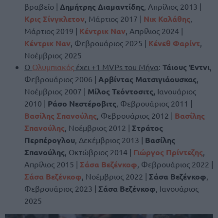
βραβείο |
Δημήτρης Διαμαντίδης
, Απρίλιος 2013 |
Κρις Σίνγκλετον
, Μάρτιος 2017 |
Νικ Καλάθης
,
Μάρτιος 2019 |
Κέντρικ Ναν
, Απρίλιος 2024 |
Κέντρικ Ναν
, Φεβρουάριος 2025 |
Κένεθ Φαρίντ
,
Νοέμβριος 2025
Ο
Ολυμπιακός
έχει +1 MVPs του Μήνα
:
Τάιους Έντνι
,
Φεβρουάριος 2006 |
Αρβίντας Ματσιγιάουσκας
,
Νοέμβριος 2007 |
Μίλος Τεόντοσιτς,
Ιανουάριος
2010 |
Ράσο Νεστέροβιτς
, Φεβρουάριος 2011 |
Βασίλης Σπανούλης
, Φεβρουάριος 2012 |
Βασίλης
Σπανούλης
, Νοέμβριος 2012 |
Στράτος
Περπέρογλου
, Δεκέμβριος 2013 |
Βασίλης
Σπανούλης
, Οκτώβριος 2014 |
Γιώργος Πρίντεζης
,
Απρίλιος 2015 |
Σάσα Βεζένκοφ
, Φεβρουάριος 2022 |
Σάσα Βεζένκοφ
, Νοέμβριος 2022 |
Σάσα Βεζένκοφ
,
Φεβρουάριος 2023 |
Σάσα Βεζένκοφ
, Ιανουάριος
2025