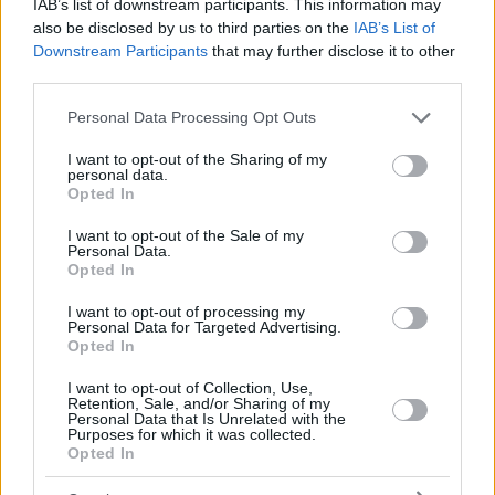
IAB’s list of downstream participants. This information may
also be disclosed by us to third parties on the
IAB’s List of
Downstream Participants
that may further disclose it to other
third parties.
Please note that this website/app uses one or more Google
Personal Data Processing Opt Outs
services and may gather and store information including but
not limited to your visit or usage behaviour. You may click to
I want to opt-out of the Sharing of my
personal data.
grant or deny consent to Google and its third-party tags to
Opted In
use your data for below specified purposes in below Google
consent section.
I want to opt-out of the Sale of my
Personal Data.
Opted In
I want to opt-out of processing my
Personal Data for Targeted Advertising.
Opted In
I want to opt-out of Collection, Use,
Retention, Sale, and/or Sharing of my
Personal Data that Is Unrelated with the
Purposes for which it was collected.
Opted In