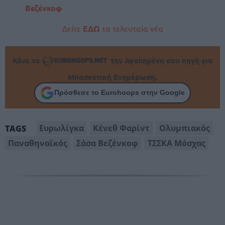
Βεζένκοφ
Δείτε
ΕΔΩ
τα τελευταία νέα
Κάνε το
την Αγαπημένη σου πηγή για
Μπασκετική Ενημέρωση.
Πρόσθεσε το Eurohoops στην Google
Ευρωλίγκα
Κένεθ Φαρίντ
Ολυμπιακός
TAGS
Παναθηναΐκός
Σάσα Βεζένκοφ
ΤΣΣΚΑ Μόσχας