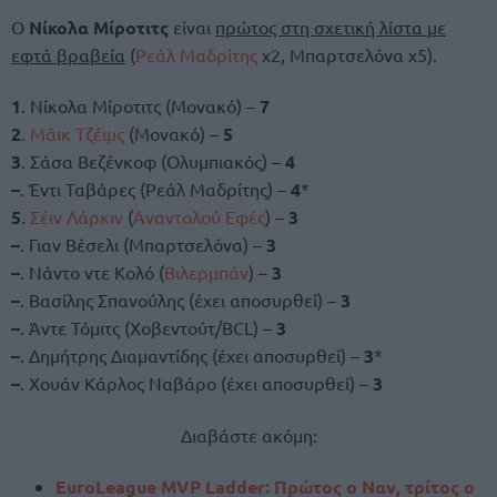
Ο
Νίκολα Μίροτιτς
είναι
πρώτος στη σχετική λίστα με
εφτά βραβεία
(
Ρεάλ Μαδρίτης
x2, Μπαρτσελόνα x5).
1
. Νίκολα Μίροτιτς (Μονακό) –
7
2
.
Μάικ Τζέιμς
(Μονακό) –
5
3
. Σάσα Βεζένκοφ (Ολυμπιακός) –
4
–
. Έντι Ταβάρες (Ρεάλ Μαδρίτης) –
4
*
5
.
Σέιν Λάρκιν
(
Αναντολού Εφές
) –
3
–
. Γιαν Βέσελι (Μπαρτσελόνα) –
3
–
. Νάντο ντε Κολό (
Βιλερμπάν
) –
3
–
. Βασίλης Σπανούλης (έχει αποσυρθεί) –
3
–
. Άντε Τόμιτς (Χοβεντούτ/BCL) –
3
–
. Δημήτρης Διαμαντίδης (έχει αποσυρθεί) –
3
*
–
. Χουάν Κάρλος Ναβάρο (έχει αποσυρθεί) –
3
Διαβάστε ακόμη:
EuroLeague MVP Ladder: Πρώτος ο Ναν, τρίτος ο