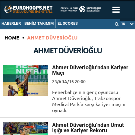
HABERLER
BENIM TAKIMIM
EL SCORES
TR
HOME
•
AHMET DÜVERIOĞLU
AHMET DÜVERIOĞLU
Ahmet Düverioğlu’ndan Kariyer
Maçı
25/ARA/16 20:00
Fenerbahçe'nin genç oyuncusu
Ahmet Düverioğlu, Trabzonspor
Medical Park'a karşı kariyer maçını
oynadı.
Ahmet Düverioğlu’ndan Umut
Işığı ve Kariyer Rekoru