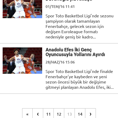
01/TEM/16 11:41
Spor Toto Basketbol Ligi'nde sezonu
şampiyon olarak tamamlayan
Fenerbahçe, gelecek sezon için
değişen Euroleague formatı
nedeniyle geniş bir kadro...
Anadolu Efes İki Genç
Oyuncusuyla Yollarını Ayırdı
28/HAZ/16 15:06
Spor Toto Basketbol Ligi'nde finalde
Fenerbahçe'ye kaybeden ve yeni
sezon öncesi büyük bir değişime
gitmeyi planlayan Anadolu Efes, iki...
‹
›
«
11
12
13
14