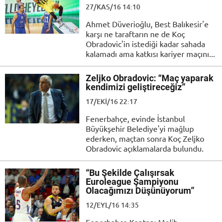
27/KAS/16 14:10
Ahmet Düverioğlu, Best Balıkesir'e
karşı ne taraftarın ne de Koç
Obradovic'in istediği kadar sahada
kalamadı ama katkısı kariyer maçını...
Zeljko Obradovic: “Maç yaparak
kendimizi geliştireceğiz”
17/EKI/16 22:17
Fenerbahçe, evinde İstanbul
Büyükşehir Belediye'yi mağlup
ederken, maçtan sonra Koç Zeljko
Obradovic açıklamalarda bulundu.
“Bu Şekilde Çalışırsak
Euroleague Şampiyonu
Olacağımızı Düşünüyorum”
12/EYL/16 14:35