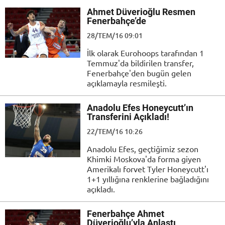
Ahmet Düverioğlu Resmen
Fenerbahçe’de
28/TEM/16 09:01
İlk olarak Eurohoops tarafından 1
Temmuz'da bildirilen transfer,
Fenerbahçe'den bugün gelen
açıklamayla resmileşti.
Anadolu Efes Honeycutt’ın
Transferini Açıkladı!
22/TEM/16 10:26
Anadolu Efes, geçtiğimiz sezon
Khimki Moskova'da forma giyen
Amerikalı forvet Tyler Honeycutt'ı
1+1 yıllığına renklerine bağladığını
açıkladı.
Fenerbahçe Ahmet
Düverioğlu’yla Anlaştı