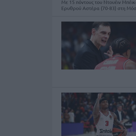
Με 15 πόντους του Ντουέιν Μπέικο
Ερυθρού Αστέρα (70-83) στη Μόσχ