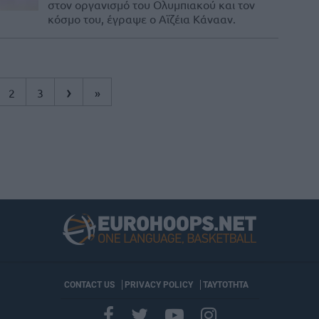
στον οργανισμό του Ολυμπιακού και τον
κόσμο του, έγραψε ο Αϊζέια Κάνααν.
›
2
3
»
CONTACT US
PRIVACY POLICY
ΤΑΥΤΟΤΗΤΑ