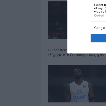
I want t
of my P
was col
Opted 
Google 
Ο νεοαποκτηθείς Αμερικανός γκα
εξήγησε στο Eurohoops πως η αντι