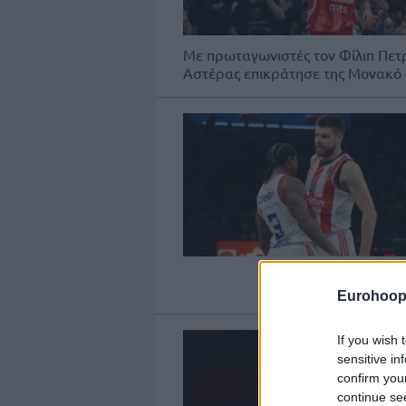
Με πρωταγωνιστές τον Φίλιπ Πετ
Αστέρας επικράτησε της Μονακό σ
Eurohoop
If you wish 
sensitive in
confirm you
continue se