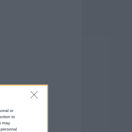
sonal or
ection to
ou may
 personal