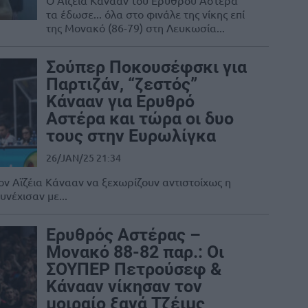
Ο Αϊζέια Κάνααν του Ερυθρού Αστέρα
τα έδωσε... όλα στο φινάλε της νίκης επί
της Μονακό (86-79) στη Λευκωσία...
Σούπερ Ποκουσέφσκι για
Παρτιζάν, “ζεστός”
Κάνααν για Ερυθρό
Αστέρα και τώρα οι δυο
τους στην Ευρωλίγκα
26/JAN/25 21:34
ον Αϊζέια Κάνααν να ξεχωρίζουν αντιστοίχως η
νέχισαν με...
Ερυθρός Αστέρας –
Μονακό 88-82 παρ.: Οι
ΣΟΥΠΕΡ Πετρούσεφ &
Κάνααν νίκησαν τον
μοιραίο ξανά Τζέιμς