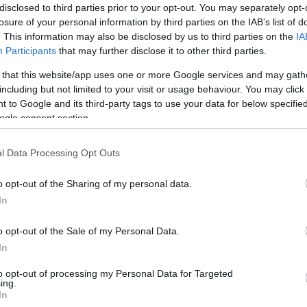
Ολυμπιακό”
disclosed to third parties prior to your opt-out. You may separately opt-
losure of your personal information by third parties on the IAB’s list of
23/OCT/24 17:14
. This information may also be disclosed by us to third parties on the
IA
Ο Γιάννης Σφαιρόπουλος ευχαρίστησε
Participants
that may further disclose it to other third parties.
τον Ολυμπιακό για το δανεισμό του
Φίλιπ Πετρούσεφ στον Ερυθρό Αστέρα.
 that this website/app uses one or more Google services and may gath
Τι δήλωσε κι ο...
including but not limited to your visit or usage behaviour. You may click 
 to Google and its third-party tags to use your data for below specifi
ogle consent section.
Ερυθρός Αστέρας –
Μπασκόνια 78-71: Ο
l Data Processing Opt Outs
Κάνααν πήρε το “όπλο”
του
o opt-out of the Sharing of my personal data.
In
09/OCT/24 22:02
Στο καλύτερο παιχνίδι του Αϊζέια
o opt-out of the Sale of my Personal Data.
Κάνααν στην ομάδα, ο Ερυθρός
In
Αστέρας του Γιάννη Σφαιρόπουλου
επικράτησε της Μπασκόνια (78-71)
to opt-out of processing my Personal Data for Targeted
στο...
ing.
In