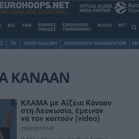
ΕΘΝΙΚΕΣ
EUROHOOPS
A
BCL
FIBA
BLOGS
BET
ΟΜΑΔΕΣ
TRADEMARKS
ΕΣ
TV
VIDEO GALLERY
EUROHOOPS ORGANIZATION
AN
ΙΑ ΚΑΝΑΑΝ
ΚΛΑΜΑ με Αϊζέια Κάνααν
στη Λευκωσία, έμειναν
να τον κοιτούν (video)
15/SEP/25 17:01