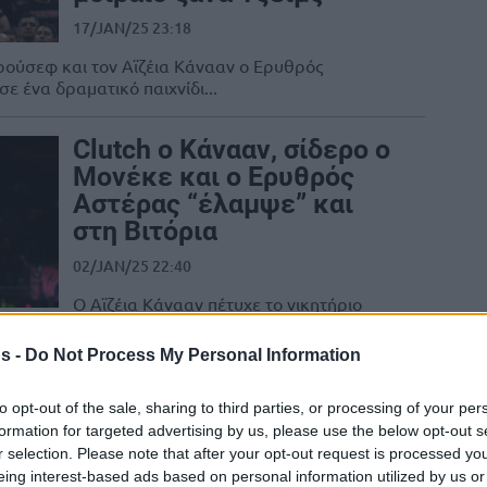
17/JAN/25 23:18
ρούσεφ και τον Αϊζέια Κάνααν ο Ερυθρός
ε ένα δραματικό παιχνίδι...
Clutch ο Κάνααν, σίδερο ο
Μονέκε και ο Ερυθρός
Αστέρας “έλαμψε” και
στη Βιτόρια
02/JAN/25 22:40
Ο Αϊζέια Κάνααν πέτυχε το νικητήριο
καλάθι στα 3.4’’ πριν από τη λήξη, ο
Τσίμα Μονέκε αστόχησε στην εκπνοή...
s -
Do Not Process My Personal Information
Σφαιρόπουλος για
to opt-out of the sale, sharing to third parties, or processing of your per
Πετρούσεφ:
formation for targeted advertising by us, please use the below opt-out s
r selection. Please note that after your opt-out request is processed y
“Ευχαριστούμε τον
eing interest-based ads based on personal information utilized by us or