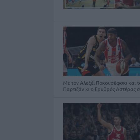
Με τον Αλεξέι Ποκουσέφσκι και τ
Παρτιζάν κι ο Ερυθρός Αστέρας συ