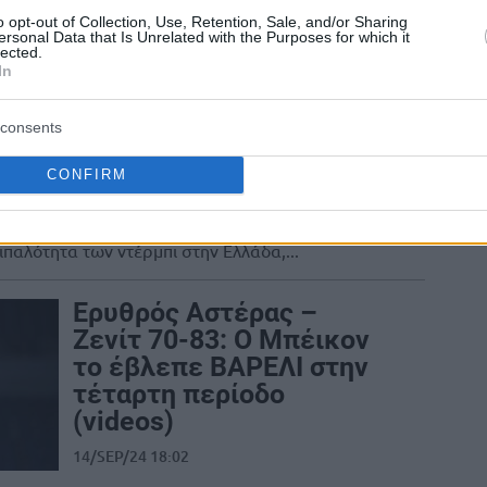
Αϊζέια Κάνααν: “Τα
o opt-out of Collection, Use, Retention, Sale, and/or Sharing
ersonal Data that Is Unrelated with the Purposes for which it
ντέρμπι ‘Ολυμπιακός-
lected.
Παναθηναϊκός’ με
In
προετοίμασαν για την
αντιπαλότητα Ερ. Αστέρα
consents
& Παρτιζάν”
CONFIRM
04/OCT/24 10:04
ρντ του Ερυθρού Αστέρα, Αϊζέια Κάνααν,
παλότητα των ντέρμπι στην Ελλάδα,...
Ερυθρός Αστέρας –
Ζενίτ 70-83: Ο Μπέικον
το έβλεπε ΒΑΡΕΛΙ στην
τέταρτη περίοδο
(videos)
14/SEP/24 18:02