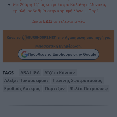
Με 20άρη Τζέιμς και μαέστρο Καλάθη η Μονακό,
τριπλή ισοβαθμία στην κορυφή λόγω… Παρί
Δείτε
ΕΔΩ
τα τελευταία νέα
Κάνε το
την Αγαπημένη σου πηγή για
Μπασκετική Ενημέρωση.
Πρόσθεσε το Eurohoops στην Google
ABA LIGA
Αϊζέια Κάνααν
TAGS
Αλεξέι Ποκουσέφσκι
Γιάννης Σφαιρόπουλος
Ερυθρός Αστέρας
Παρτιζάν
Φιλίπ Πετρούσεφ