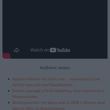
Διαβάστε ακόμη:
Αρμάνι Μιλάνο: Με Σιλντς και… συγκινητικό ξανά
ΛεΝτέι πριν από τον Παναθηναϊκό
Έπιασε κορυφή η Ρεάλ Μαδρίτης, στην παράταση η
Μπαρτσελόνα
Φενέρμπαχτσε: Με φόρα από το ΣΕΦ η δέκατη σερί
νίκη σε όλες τις διοργανώσεις