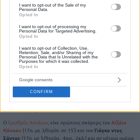
consent section.
I want to opt-out of the Sale of my
Personal Data.
Opted In
I want to opt-out of processing my
Personal Data for Targeted Advertising.
Opted In
I want to opt-out of Collection, Use,
Retention, Sale, and/or Sharing of my
Personal Data that Is Unrelated with the
Purposes for which it was collected.
Opted In
Google consents
CONFIRM
Δίδυμο Κάνααν & ντος Σάντος
Ο
Ερυθρός Αστέρας
είχε πρώτους σκόρερς τον
Αϊζέια
Κάνααν
(17π. με 3/6τρίπ. σε 15′) και τον
Γιάγκο ντος
Σάντος
(17π. με 5/9τρόπ., 4ασ., 2κλ.) και σε μέτρια ημέρα