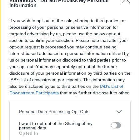
Eurohoops -
Do Not Process My Personal
Information
If you wish to opt-out of the sale, sharing to third parties, or
processing of your personal or sensitive information for
targeted advertising by us, please use the below opt-out
section to confirm your selection. Please note that after your
opt-out request is processed you may continue seeing
interest-based ads based on personal information utilized by
us or personal information disclosed to third parties prior to
your opt-out. You may separately opt-out of the further
disclosure of your personal information by third parties on the
IAB’s list of downstream participants. This information may
also be disclosed by us to third parties on the
IAB’s List of
Downstream Participants
that may further disclose it to other
third parties.
Please note that this website/app uses one or more Google
Personal Data Processing Opt Outs
services and may gather and store information including but
not limited to your visit or usage behaviour. You may click to
I want to opt-out of the Sharing of my
personal data.
grant or deny consent to Google and its third-party tags to
Opted In
use your data for below specified purposes in below Google