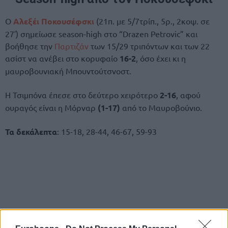
Ο
Αλεξέι Ποκουσέφσκι
(21π. με 5/7τρίπ., 5ρ., 2κοψ. σε
27′) σημείωσε season-high στο “Drazen Petrovic” και
βοήθησε την
Παρτιζάν
των 15/29 τριπόντων και των 22
ασίστ να ανέβει στο κορυφαίο
16-2
, όσο έχει κι η
μαυροβουνιακή Μπουντούτσνοστ.
Η Τσιμπόνα έπεσε στο δεύτερο χειρότερο
2-16
, αφού
ουραγός είναι η Μόρναρ
(1-17)
από το Μαυροβούνιο.
Τα δεκάλεπτα
: 15-18, 28-44, 46-67, 59-93