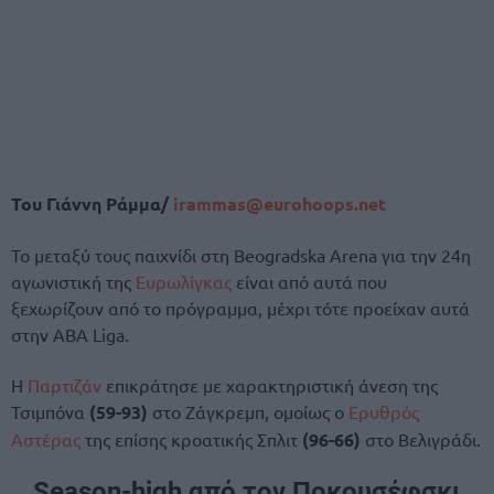
Του Γιάννη Ράμμα/
irammas@eurohoops.net
Το μεταξύ τους παιχνίδι στη Beogradska Arena για την 24η
αγωνιστική της
Ευρωλίγκας
είναι από αυτά που
ξεχωρίζουν από το πρόγραμμα, μέχρι τότε προείχαν αυτά
στην ABA Liga.
Η
Παρτιζάν
επικράτησε με χαρακτηριστική άνεση της
Τσιμπόνα
(59-93)
στο Ζάγκρεμπ, ομοίως ο
Ερυθρός
Αστέρας
της επίσης κροατικής Σπλιτ
(96-66)
στο Βελιγράδι.
Season-high από τον Ποκουσέφσκι