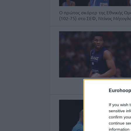
Ο πρώτος σκόρερ της Εθνικής Ομ
(102-75) στο ΣΕΦ, Ντίνος Μήτογλου
Eurohoop
If you wish 
sensitive in
confirm you
continue se
information 