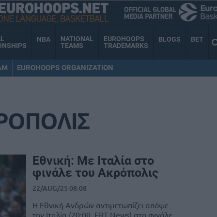
AL
NATIONAL
EUROHOOPS
NBA
BLOGS
BET
ONSHIPS
TEAMS
TRADEMARKS
AM
EUROHOOPS ORGANIZATION
ΡΟΠΟΛΙΣ
Εθνική: Με Ιταλία στο
φινάλε του Ακρόπολις
22/AUG/25 08:08
Η Εθνική Ανδρών αντιμετωπίζει απόψε
την Ιταλία (20:00, ΕRT News) στο φινάλε