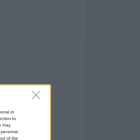
sonal or
ection to
ou may
 personal
out of the