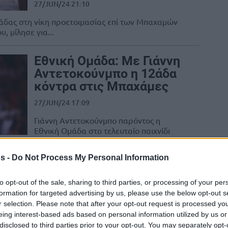
27/JUN/24 21:10
άδας στη νίκη προετοιμασίας επί των Μπαχαμών
, μίλησε για...
Εθνική Ομάδα: Με Γιάννη
Αντετοκούνμπο η 12άδα
κόντρα στις Μπαχάμες
27/JUN/24 17:09
Γιάννη Αντετοκούνμπο παρόντος η
Εθνική Ομάδα στο τελευταίο παιχνίδι
προετοιμασίας με τις Μπαχάμες (27/6,
20:00/ΕΡΤ2) στο ΣΕΦ εν όψει...
s -
Do Not Process My Personal Information
Σπανούλης: “Άρρωστος
to opt-out of the sale, sharing to third parties, or processing of your per
με πυρετό ο Γιάννης, του
formation for targeted advertising by us, please use the below opt-out s
είπα να μείνει σπίτι”
r selection. Please note that after your opt-out request is processed y
eing interest-based ads based on personal information utilized by us or
(video)
disclosed to third parties prior to your opt-out. You may separately opt-