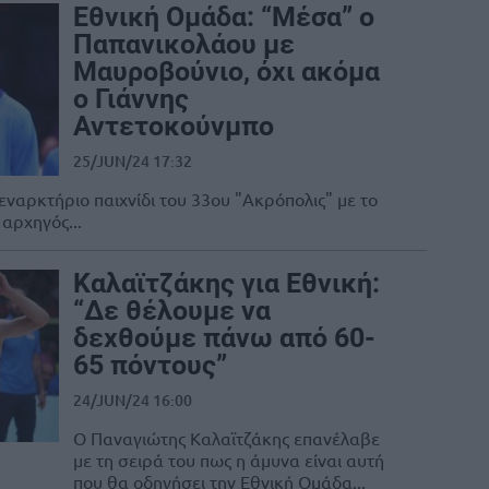
Εθνική Ομάδα: “Μέσα” ο
Παπανικολάου με
Μαυροβούνιο, όχι ακόμα
ο Γιάννης
Αντετοκούνμπο
25/JUN/24 17:32
εναρκτήριο παιχνίδι του 33ου "Ακρόπολις" με το
αρχηγός...
Καλαϊτζάκης για Εθνική:
“Δε θέλουμε να
δεχθούμε πάνω από 60-
65 πόντους”
24/JUN/24 16:00
Ο Παναγιώτης Καλαϊτζάκης επανέλαβε
με τη σειρά του πως η άμυνα είναι αυτή
που θα οδηγήσει την Εθνική Ομάδα...