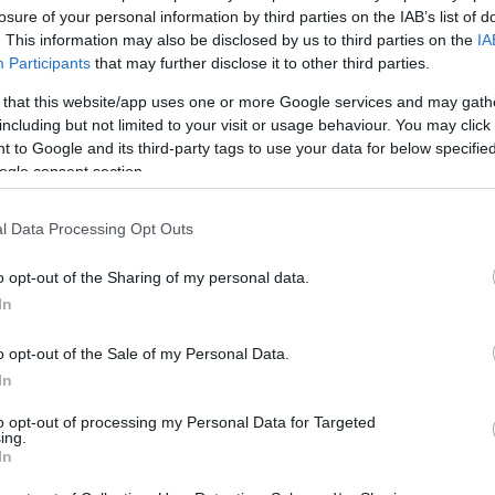
25/JUN/24 21:31
losure of your personal information by third parties on the IAB’s list of
. This information may also be disclosed by us to third parties on the
IA
Ο Βασίλης Σπανούλης εξήγησε γιατί ο
Participants
that may further disclose it to other third parties.
Γιάννης Αντετοκούνμπο δεν ήταν καν
παρών στο ΣΕΦ στη νίκη της Εθνικής
 that this website/app uses one or more Google services and may gath
Ομάδας...
including but not limited to your visit or usage behaviour. You may click 
 to Google and its third-party tags to use your data for below specifi
ogle consent section.
Βεζένκοφ: (Πρώτη)
επιστροφή στο ΣΕΦ για
l Data Processing Opt Outs
το “Ελλάδα-
Μαυροβούνιο”
o opt-out of the Sharing of my personal data.
25/JUN/24 20:21
In
Υπό το βλέμμα του Σάσα Βεζένκοφ η
o opt-out of the Sale of my Personal Data.
νίκη της Εθνικής Ομάδας επί του
In
Μαυροβουνίου (86-57) στο ΣΕΦ για
την...
to opt-out of processing my Personal Data for Targeted
ing.
In
Ελλάδα – Μαυροβούνιο: