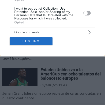
25/AUG/25 08:00
I want to opt-out of Collection, Use,
Uruguay, Amerika Birleşik
Retention, Sale, and/or Sharing of my
Devletleri'ni mağlup etti.
Personal Data that Is Unrelated with the
Purposes for which it was collected.
Opted In
Τζέριαν Γκραντ: “Κουβάλησε”
τις ΗΠΑ στην παράταση,
Google consents
ΣΟΥΠΕΡ Όγκαστ (video)
24/AUG/25 08:21
CONFIRM
Ο νυν παίκτης του Παναθηναϊκού Τζέριαν Γκραντ κι ο
πρώην Ζακ Όγκαστ βοήθησαν τις ΗΠΑ να επικρατήσουν
των Μπαχαμών...
Estados Unidos va a la
AmeriCup con ocho talentos del
baloncesto europeo
09/AUG/25 11:43
Jerian Grant lidera un equipo repleto de caras conocidas en
nuestro continente