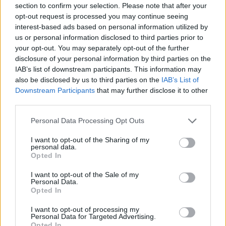
section to confirm your selection. Please note that after your
Κάζο για τις ΗΠΑ του Γκραντ,
opt-out request is processed you may continue seeing
τρελή ανατροπή και τελικό η
interest-based ads based on personal information utilized by
Βραζιλία (video)
us or personal information disclosed to third parties prior to
31/AUG/25 08:20
your opt-out. You may separately opt-out of the further
disclosure of your personal information by third parties on the
Με 34-9 επιμέρους σκορ στην τέταρτη περίοδο η Βραζιλία
IAB’s list of downstream participants. This information may
επικράτησε των ΗΠΑ του Τζέριαν Γκραντ και προκρίθηκε
also be disclosed by us to third parties on the
IAB’s List of
στον τελικό...
Downstream Participants
that may further disclose it to other
third parties.
ΗΠΑ: Άστοχος ο Τζέριαν
Γκραντ, με Ουρουγουάη (ξανά)
Please note that this website/app uses one or more Google
Personal Data Processing Opt Outs
στα προημιτελικά
services and may gather and store information including but
not limited to your visit or usage behaviour. You may click to
I want to opt-out of the Sharing of my
27/AUG/25 08:36
personal data.
grant or deny consent to Google and its third-party tags to
Opted In
Οι ΗΠΑ επικράτησαν της Βραζιλίας πιο δύσκολα από ό,τι
use your data for below specified purposes in below Google
δείχνει το τελικό 90-78 και προκρίθηκαν στην προημιτελική
consent section.
I want to opt-out of the Sale of my
φάση του...
Personal Data.
Opted In
AmeriCup 2025’te Şok: Uruguay,
I want to opt-out of processing my
ABD’yi Mağlup Etti
Personal Data for Targeted Advertising.
Opted In