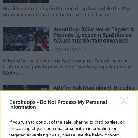
Brazil beat Argentina in the AmeriCup final, while the USA
prevailed over Canada in the bronze medal game
AmeriCup: Χάλκινοι οι Γκραντ &
Ρέινολντς, χρυσή η Βραζιλία σε
τελικό 102 πόντων συνολικά!
01/SEP/25 07:27
Η Βραζιλία εκθρόνισε την Αργεντινή στο AmeriCup κι οι
ΗΠΑ των Τζέριαν Γκραντ & Καμ Ρέινολντς συμπλήρωσε το
βάθρο...
ABD’ye Şok Mağlubiyet: Brezilya
20 Sayı Geriden Gelip Kazandı
31/AUG/25 09:20
Eurohoops -
Do Not Process My Personal
Information
AmeriCup yarı finalinde son
çeyrekteki tarihi performansıyla
If you wish to opt-out of the sale, sharing to third parties, or
ABD'yi saf dışı bırakan Brezilya,
processing of your personal or sensitive information for
finalde Arjantin'in rakibi oldu.
targeted advertising by us, please use the below opt-out