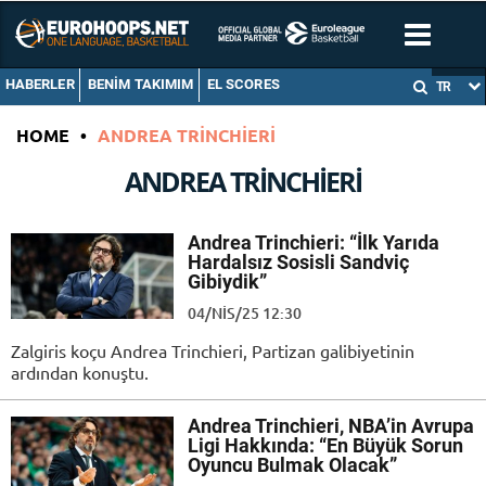
HABERLER
BENIM TAKIMIM
EL SCORES
TR
HOME
•
ANDREA TRINCHIERI
ANDREA TRINCHIERI
Andrea Trinchieri: “İlk Yarıda
Hardalsız Sosisli Sandviç
Gibiydik”
04/NIS/25 12:30
Zalgiris koçu Andrea Trinchieri, Partizan galibiyetinin
ardından konuştu.
Andrea Trinchieri, NBA’in Avrupa
Ligi Hakkında: “En Büyük Sorun
Oyuncu Bulmak Olacak”