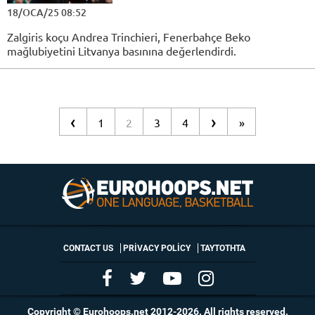
18/OCA/25 08:52
Zalgiris koçu Andrea Trinchieri, Fenerbahçe Beko
mağlubiyetini Litvanya basınına değerlendirdi.
‹
›
1
2
3
4
»
CONTACT US
PRIVACY POLICY
ΤΑΥΤΟΤΗΤΑ
Copyright © Eurohoops.net 2012-2026. All rights reserved.