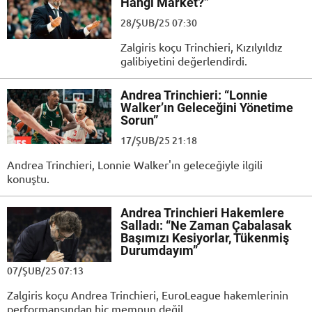
Hangi Market?”
28/ŞUB/25 07:30
Zalgiris koçu Trinchieri, Kızılyıldız
galibiyetini değerlendirdi.
Andrea Trinchieri: “Lonnie
Walker’ın Geleceğini Yönetime
Sorun”
17/ŞUB/25 21:18
Andrea Trinchieri, Lonnie Walker'ın geleceğiyle ilgili
konuştu.
Andrea Trinchieri Hakemlere
Salladı: “Ne Zaman Çabalasak
Başımızı Kesiyorlar, Tükenmiş
Durumdayım”
07/ŞUB/25 07:13
Zalgiris koçu Andrea Trinchieri, EuroLeague hakemlerinin
performansından hiç memnun değil.