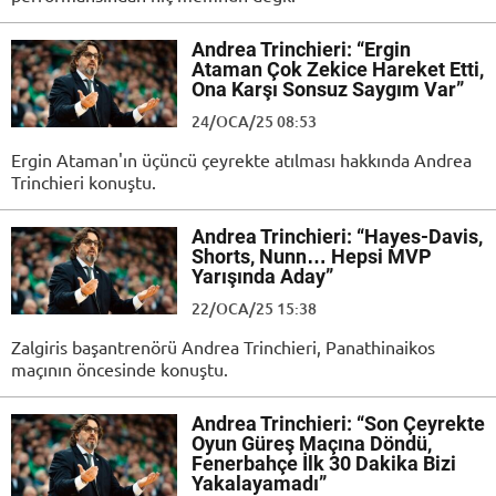
Andrea Trinchieri: “Ergin
Ataman Çok Zekice Hareket Etti,
Ona Karşı Sonsuz Saygım Var”
24/OCA/25 08:53
Ergin Ataman'ın üçüncü çeyrekte atılması hakkında Andrea
Trinchieri konuştu.
Andrea Trinchieri: “Hayes-Davis,
Shorts, Nunn… Hepsi MVP
Yarışında Aday”
22/OCA/25 15:38
Zalgiris başantrenörü Andrea Trinchieri, Panathinaikos
maçının öncesinde konuştu.
Andrea Trinchieri: “Son Çeyrekte
Oyun Güreş Maçına Döndü,
Fenerbahçe İlk 30 Dakika Bizi
Yakalayamadı”